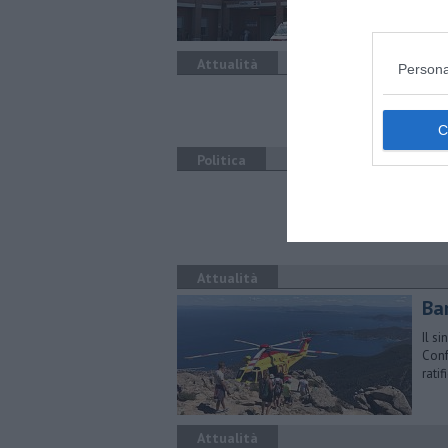
Attualità
Persona
San
st
Politica
Pe
sin
sa
Attualità
Bar
Il s
Conf
ratif
Attualità