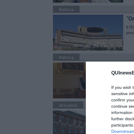
Politica
"Or
Il P
pres
Politica
"Bu
QUInewsEl
Dura
infi
If you wish 
sensitive in
confirm you
Attualità
continue se
information 
Sa
further disc
In a
participants
l'Un
Downstream 