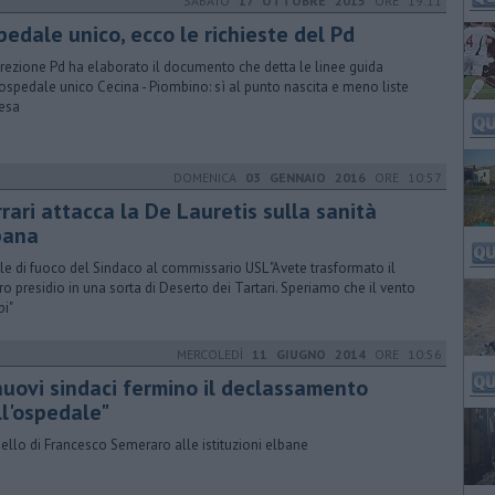
SABATO
17 OTTOBRE 2015
ORE 19:11
pedale unico, ecco le richieste del Pd
irezione Pd ha elaborato il documento che detta le linee guida
'ospedale unico Cecina - Piombino: sì al punto nascita e meno liste
tesa
DOMENICA
03 GENNAIO 2016
ORE 10:57
rari attacca la De Lauretis sulla sanità
bana
le di fuoco del Sindaco al commissario USL "Avete trasformato il
ro presidio in una sorta di Deserto dei Tartari. Speriamo che il vento
i"
MERCOLEDÌ
11 GIUGNO 2014
ORE 10:56
 nuovi sindaci fermino il declassamento
ll'ospedale"
pello di Francesco Semeraro alle istituzioni elbane