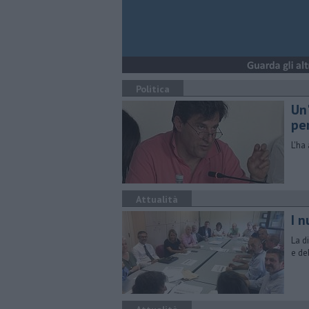
Politica
Un
per
L'ha
Attualità
I n
La d
e de