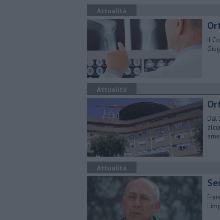
Attualità
Ort
Il C
Giug
Attualità
Ort
Dal 
alcu
eme
Attualità
Se
Fran
l'im