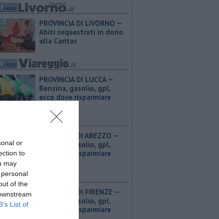
PROVINCIA DI LIVORNO —
Abiti sequestrati in dono
alla Caritas
PROVINCIA DI LUCCA — ​
Benzina, gasolio, gpl,
ecco dove risparmiare
PROVINCIA DI AREZZO — ​
sonal or
Benzina, gasolio, gpl,
ecco dove risparmiare
ection to
ou may
 personal
out of the
PROVINCIA DI FIRENZE — ​
 downstream
Benzina, gasolio, gpl,
B’s List of
ecco dove risparmiare