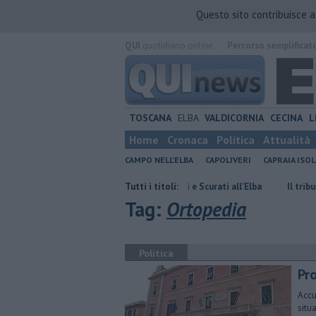
Questo sito contribuisce 
QUI
quotidiano online.
Percorso semplificat
TOSCANA
ELBA
VALDICORNIA
CECINA
L
Home
Cronaca
Politica
Attualità
CAMPO NELL'ELBA
CAPOLIVERI
CAPRAIA ISOL
Premio Strega, Petrocchi e Scurati all'Elba
Tutti i titoli:
Il tributo a Zucchero 
Tag:
Ortopedia
Politica
Pr
Accu
situ