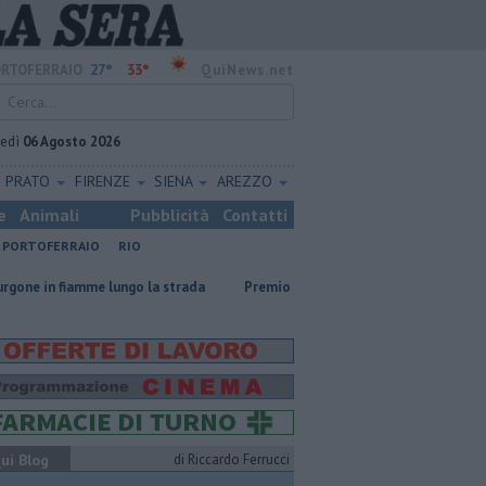
27°
33°
RTOFERRAIO
QuiNews.net
vedì
06 Agosto 2026
PRATO
FIRENZE
SIENA
AREZZO
e
Animali
Pubblicità
Contatti
PORTOFERRAIO
RIO
e lungo la strada
Premio Strega, Petrocchi e Scurati all'Elba
Il t
ui Blog
di Riccardo Ferrucci