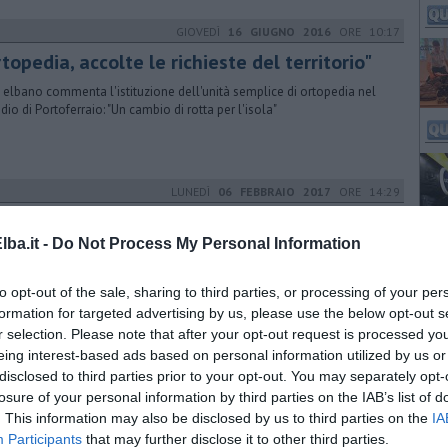
GIOVEDÌ
16 GIUGNO 2016
ORE 10:17
topedia, accolte le richieste del territorio"
D elbano commenta l'istituzione dell'unità semplice di ortopedia nel
idio di Portoferraio: "Un cambio di rotta per l'isola"
LUNEDÌ
06 FEBBRAIO 2017
ORE 14:29
lgaresi, in due anni non hai ottenuto nulla"
ba.it -
Do Not Process My Personal Information
 replica del sindaco Ferrari alla collega Bulgaresi sulla sanità, si
amma la polemica fra i sindaci del centrodestra elbano
to opt-out of the sale, sharing to third parties, or processing of your per
formation for targeted advertising by us, please use the below opt-out s
r selection. Please note that after your opt-out request is processed y
LUNEDÌ
09 MARZO 2015
ORE 12:02
eing interest-based ads based on personal information utilized by us or
disclosed to third parties prior to your opt-out. You may separately opt-
nità elbana, i sindaci puntano su Pisa
losure of your personal information by third parties on the IAB’s list of
nteprima il progetto sanitario dei sindaci elbani: collaborazione con
. This information may also be disclosed by us to third parties on the
IA
iversità di Pisa, l'Elba come laboratorio di ricerca e ospedale di base
Participants
that may further disclose it to other third parties.