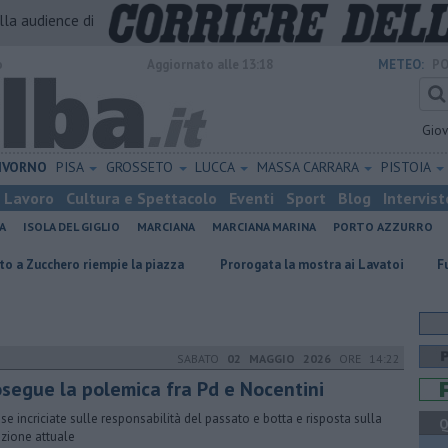
alla audience di
o
Aggiornato alle 13:18
METEO:
PO
Gio
IVORNO
PISA
GROSSETO
LUCCA
MASSA CARRARA
PISTOIA
Lavoro
Cultura e Spettacolo
Eventi
Sport
Blog
Intervist
A
ISOLA DEL GIGLIO
MARCIANA
MARCIANA MARINA
PORTO AZZURRO
riempie la piazza
Prorogata la mostra ai Lavatoi
Furgone in fiamm
SABATO
02 MAGGIO 2026
ORE 14:22
osegue la polemica fra Pd e Nocentini
se incriciate sulle responsabilità del passato e botta e risposta sulla
Q
azione attuale