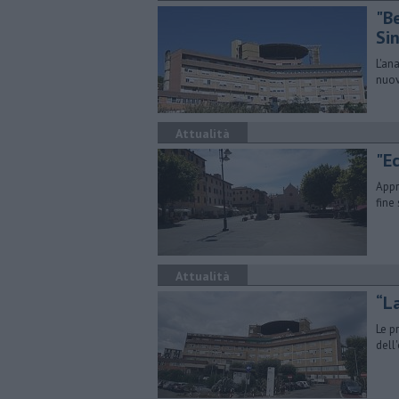
"B
Si
L'an
nuov
Attualità
"Ec
Appr
fine
Attualità
“La
Le p
dell