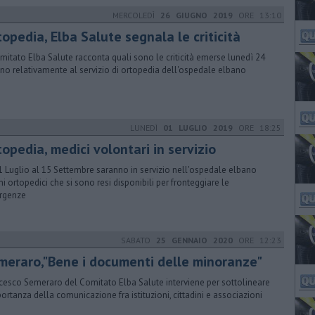
MERCOLEDÌ
26 GIUGNO 2019
ORE 13:10
opedia, Elba Salute segnala le criticità
omitato Elba Salute racconta quali sono le criticità emerse lunedì 24
no relativamente al servizio di ortopedia dell'ospedale elbano
LUNEDÌ
01 LUGLIO 2019
ORE 18:25
opedia, medici volontari in servizio
1 Luglio al 15 Settembre saranno in servizio nell'ospedale elbano
ni ortopedici che si sono resi disponibili per fronteggiare le
rgenze
SABATO
25 GENNAIO 2020
ORE 12:23
meraro,"Bene i documenti delle minoranze"
cesco Semeraro del Comitato Elba Salute interviene per sottolineare
portanza della comunicazione fra istituzioni, cittadini e associazioni