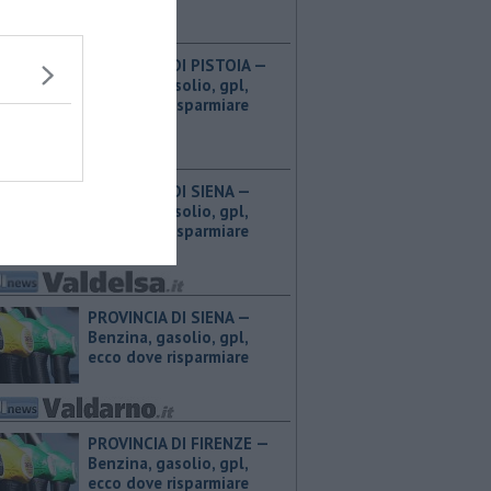
PROVINCIA DI PISTOIA — ​
Benzina, gasolio, gpl,
ecco dove risparmiare
PROVINCIA DI SIENA — ​
Benzina, gasolio, gpl,
ecco dove risparmiare
PROVINCIA DI SIENA — ​
Benzina, gasolio, gpl,
ecco dove risparmiare
PROVINCIA DI FIRENZE — ​
Benzina, gasolio, gpl,
ecco dove risparmiare