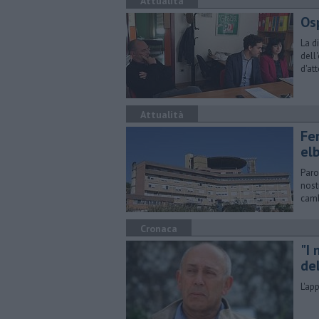
Attualità
Os
La d
dell
d'at
Attualità
Fer
el
Paro
nost
camb
Cronaca
"I
de
L'ap