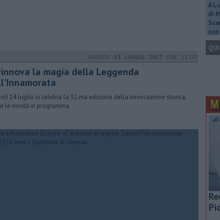
A L
di 
Scar
con 
QUI
GIOVEDÌ
13 LUGLIO 2017
ORE 11:00
 rinnova la magia della Leggenda
ll'Innamorata
rdì 14 luglio si celebra la 32.ma edizione della rievocazione storica.
e le novità in programma
Re
Pi