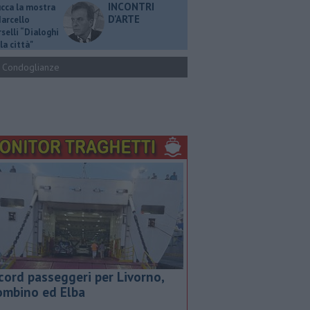
INCONTRI
ucca la mostra
D'ARTE
Marcello
selli “Dialoghi
la città"
Condoglianze
cord passeggeri per Livorno,
ombino ed Elba