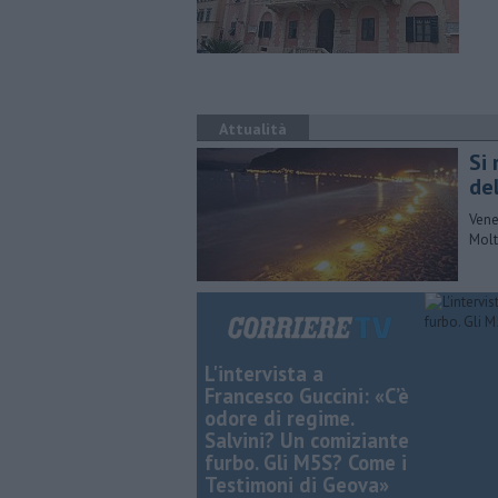
Attualità
Si
de
Vene
Molt
L'intervista a
Francesco Guccini: «C’è
odore di regime.
Salvini? Un comiziante
furbo. Gli M5S? Come i
Testimoni di Geova»