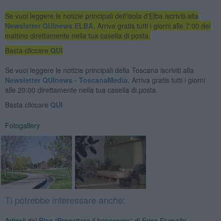
Se vuoi leggere le notizie principali dell'isola d'Elba iscriviti alla
Newsletter QUInews ELBA.
Arriva gratis tutti i giorni alle 7:00 del
mattino direttamente nella tua casella di posta.
Basta cliccare
QUI
Se vuoi leggere le notizie principali della Toscana iscriviti alla
Newsletter QUInews - ToscanaMedia.
Arriva gratis tutti i giorni
alle 20:00 direttamente nella tua casella di posta.
Basta cliccare
QUI
Fotogallery
Ti potrebbe interessare anche:
Articoli dal Blog “Progettare il benessere” di Erica Fiumalbi