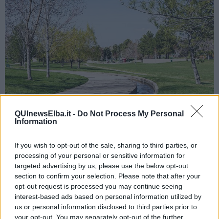
QUInewsElba.it -
Do Not Process My Personal
Information
Scegliere materiali sostenibili e salubri
Quando acquistiamo nuovi arredi o rinnoviamo un ambiente,
If you wish to opt-out of the sale, sharing to third parties, or
spesso ci fermiamo a valutare costo ed estetica. Eppure, la
processing of your personal or sensitive information for
provenienza, i trattamenti e i cicli di produzione fanno una grande
targeted advertising by us, please use the below opt-out
differenza. Meglio optare per
materiali naturali, durevoli, privi di
section to confirm your selection. Please note that after your
sostanze nocive e certificati, che non rilascino composti
opt-out request is processed you may continue seeing
dannosi nell’aria
. Anche nelle scelte più semplici – una pittura, un
interest-based ads based on personal information utilized by
tappeto, una tenda – possiamo preferire soluzioni meno inquinanti
us or personal information disclosed to third parties prior to
e più rispettose per noi e per l’ambiente.
your opt-out. You may separately opt-out of the further