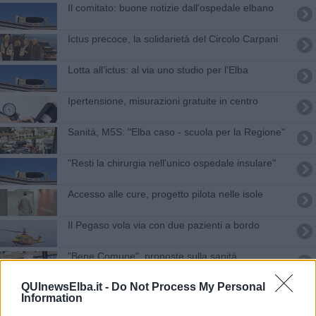
Il comitato: buone notizie dall'ospedale elbano
Ictus precoce, la solidarietà del Circolo Carpani
​Lotta all’ictus: al via uno studio per l'Elba
​Ipertensione, misurazioni gratuite in centro
Sanità, M5S: "Elba caso - scuola per la Regione"
"Resti la chirurgia nell'unico ospedale insulare"
Accesso alle cure, progetto pilota nelle isole
Il Pegaso vola via con due pazienti a bordo
"Bene Comune", proposte sulla sanità
QUInewsElba.it -
Do Not Process My Personal
Sanità, "basta promesse, servono azioni
Information
concrete"