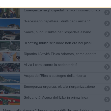
Emergenze negli ospedali, attivo il numero unico
"Necessario rispettare i diritti degli anziani"
Sanità, buoni risultati per l'ospedale elbano
"Il setting multidisciplinare non era nei piani"
Ripartita l’Attività Fisica Adattata, come aderire
Al via i corsi contro la sedentarietà
Acqua dell’Elba a sostegno della ricerca
Emergenza-urgenza, ok alla riorganizzazione
Solidarietà, Acqua dell’Elba in prima linea
Marroni alla stampa "Una settimana difficile, ma dobbiamo