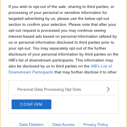
Prosegue lo screening del cuore
If you wish to opt-out of the sale, sharing to third parties, or
processing of your personal or sensitive information for
Prevenzione dell'ictus, iniziativa al De Laugier
targeted advertising by us, please use the below opt-out
section to confirm your selection. Please note that after your
​Secondo Porges e secondo me
opt-out request is processed you may continue seeing
interest-based ads based on personal information utilized by
Una vela per il cuore, il grazie dal Comune
us or personal information disclosed to third parties prior to
your opt-out. You may separately opt-out of the further
Giornate Elbane, convegno sulla medicina interna
disclosure of your personal information by third parties on the
IAB’s list of downstream participants. This information may
Incontro pubblico sulla prevenzione dell'ictus
also be disclosed by us to third parties on the
IAB’s List of
Downstream Participants
that may further disclose it to other
Il Pronto Soccorso e una commissione tecnica,
third parties.
parlano i Comitati Elbani Riuniti
Gravi carenze nella cardiologia elbana
Personal Data Processing Opt Outs
Rinviata la serata dedicata al Progetto Ictus
CONFIRM
Telemedicina, l'ospedale elbano fa rete
Data Deletion
Data Access
Privacy Policy
Telemedicina, il progetto convince il Ministero