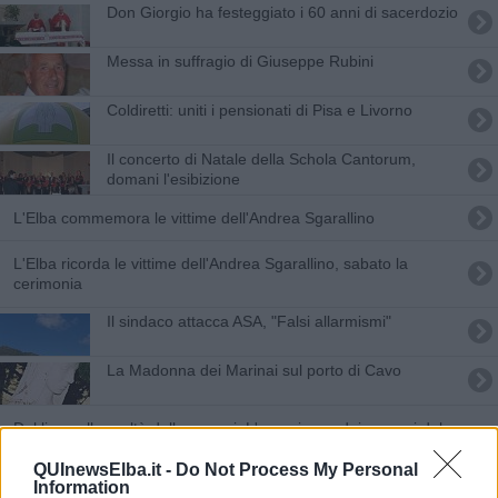
Don Giorgio ha festeggiato i 60 anni di sacerdozio
Messa in suffragio di Giuseppe Rubini
Coldiretti: uniti i pensionati di Pisa e Livorno
Il concerto di Natale della Schola Cantorum,
domani l'esibizione
L'Elba commemora le vittime dell'Andrea Sgarallino
L'Elba ricorda le vittime dell'Andrea Sgarallino, sabato la
cerimonia
Il sindaco attacca ASA, "Falsi allarmismi"
La Madonna dei Marinai sul porto di Cavo
Dal liceo alla realtà delle carceri. L'esperienza dei ragazzi del
Foresi
QUInewsElba.it -
Do Not Process My Personal
​Inaugurata la nuova via di Val Carene
Information