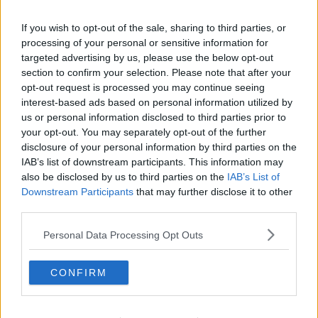
"Il sindaco usi i soldi delle tasse per le scuole"
If you wish to opt-out of the sale, sharing to third parties, or
processing of your personal or sensitive information for
Volontariato in carcere, un convegno 50 anni
targeted advertising by us, please use the below opt-out
dopo
section to confirm your selection. Please note that after your
I giardini di Carpani in memoria di Piero Paolini
opt-out request is processed you may continue seeing
interest-based ads based on personal information utilized by
Incontro in diocesi per ricordare mons. Vivaldo
us or personal information disclosed to third parties prior to
your opt-out. You may separately opt-out of the further
disclosure of your personal information by third parties on the
Renzo Mazzei risponde all'assessore provinciale Mannucci
IAB’s list of downstream participants. This information may
also be disclosed by us to third parties on the
IAB’s List of
Mattinata di superlavoro per i Vigili del Fuoco
Downstream Participants
that may further disclose it to other
third parties.
Al via il Premio Città di Portoferraio
Personal Data Processing Opt Outs
La beneficenza della Capitaneria
Annullati i lavori alle scuole
CONFIRM
Carpani piange la sua Ivana