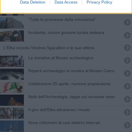
Data Deletion
Data Access
Privacy Policy
La Capitaneria dona le uova alla parrocchia
"Tutte le promesse della minoranza"
Incidente, muore giovane turista tedesca
L'Elba ricorda l'Andrea Sgarallino e le sue vittime
​Le iniziative al Museo archeologico
Reperti archeologici in mostra al Museo Civico
Celebrazioni 25 aprile, riunione preparatoria
Notti dell'Archeologia, tappe sul versante riese
Il giro dell'Elba attraverso i musei
Nove chilometri di cavi elettrici interrati