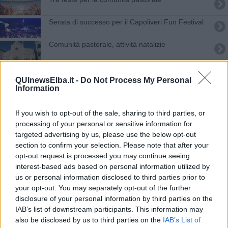
Serata di successo per il Capoliveri Fun Festival
Comunità pastorale, attività natalizie
Verso la Quaresima, al via le benedizioni
QUInewsElba.it -
Do Not Process My Personal
Information
​Hilsenrath e le 9 omotipie tra Nazismo, Sionismo
e Americanismo" (4^ parte)
Magia del simbolismo "Sabba" in mostra
If you wish to opt-out of the sale, sharing to third parties, or
processing of your personal or sensitive information for
targeted advertising by us, please use the below opt-out
Verso il Natale, gli appuntamenti religiosi
section to confirm your selection. Please note that after your
opt-out request is processed you may continue seeing
Comunità pastorale, prossime iniziative
interest-based ads based on personal information utilized by
us or personal information disclosed to third parties prior to
Tutti i nomi della lista di Anna Bulgaresi
your opt-out. You may separately opt-out of the further
disclosure of your personal information by third parties on the
Fazio resta qua, il grido dei ragazzi
IAB’s list of downstream participants. This information may
also be disclosed by us to third parties on the
IAB’s List of
Eventi e manifestazioni per il 2014 nel comune di