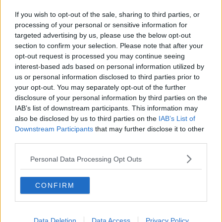
Covid, effettuati 249 tamponi in un giorno
If you wish to opt-out of the sale, sharing to third parties, or
Covid nelle Rsa, screening su ospiti e operatori
processing of your personal or sensitive information for
targeted advertising by us, please use the below opt-out
section to confirm your selection. Please note that after your
Covid, troppi contagi, screening di massa all'Elba
opt-out request is processed you may continue seeing
interest-based ads based on personal information utilized by
Covid, all'Elba 20 nuovi casi positivi
us or personal information disclosed to third parties prior to
your opt-out. You may separately opt-out of the further
Landi:"Bene screening Elba, ora si passi ai fatti"
disclosure of your personal information by third parties on the
IAB’s list of downstream participants. This information may
Covid, partito lo screening sull'isola d'Elba
also be disclosed by us to third parties on the
IAB’s List of
Downstream Participants
that may further disclose it to other
Covid, "screening Elba modello da esportare"
third parties.
Covid, mille persone sottoposte al test rapido
Personal Data Processing Opt Outs
Covid, misure più restrittive revocate a Campo
CONFIRM
All'Elba 2 nuovi casi positivi al Covid-19
Covid, all'Elba altri 2 nuovi casi positivi
Data Deletion
Data Access
Privacy Policy