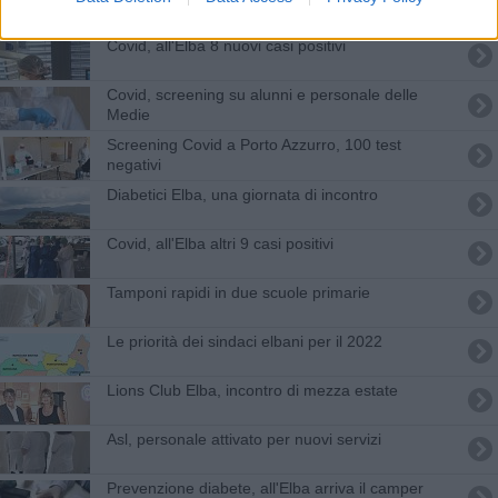
Covid, all'Elba 8 nuovi casi positivi
Covid, screening su alunni e personale delle
Medie
Screening Covid a Porto Azzurro, 100 test
negativi
Diabetici Elba, una giornata di incontro
Covid, all'Elba altri 9 casi positivi
Tamponi rapidi in due scuole primarie
Le priorità dei sindaci elbani per il 2022
Lions Club Elba, incontro di mezza estate
Asl, personale attivato per nuovi servizi
Prevenzione diabete, all'Elba arriva il camper