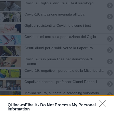
Covid, al Giglio si discute sui test sierologici
Covid-19, situazione invariata all'Elba
Gigliesi resistenti al Covid, lo dicono i test
Covid, ultimi test sulla popolazione del Giglio
Centri diurni per disabili verso la riapertura
Covid, Avis in prima linea per donazione di
plasma
Covid-19, negativo il personale della Misericordia
Capoliveri ricorda il professor Gianni Randelli
Movida sicura, si ripete lo screening volontario
Due bambini positivi, chiuse materna e medie
QUInewsElba.it -
Do Not Process My Personal
Information