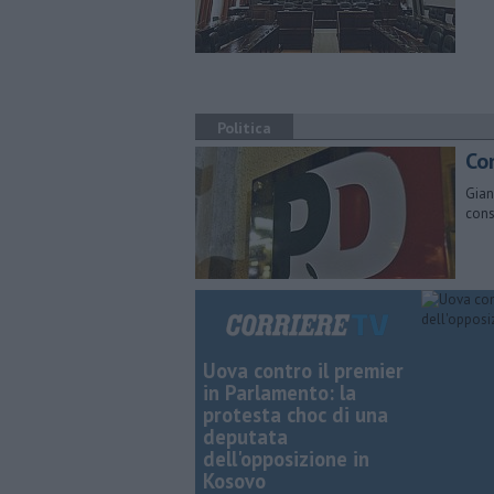
Politica
Con
Gian
cons
Uova contro il premier
in Parlamento: la
protesta choc di una
deputata
dell'opposizione in
Kosovo