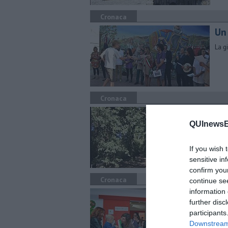
Cronaca
Un
La g
Cronaca
Gi
QUInewsEl
Asse
If you wish 
sensitive in
confirm you
Cronaca
continue se
information 
Pr
further disc
Il c
participants
Downstream 