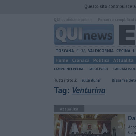
Questo sito contribuisce 
QUI
quotidiano online.
Percorso semplificat
TOSCANA
ELBA
VALDICORNIA
CECINA
L
Home
Cronaca
Politica
Attualità
CAMPO NELL'ELBA
CAPOLIVERI
CAPRAIA ISOL
Mola, "troppi rifiuti e barche sulla duna"
Tutti i titoli:
Rissa fra detenuti, situazio
Tag:
Venturina
Attualità
Dal
Acco
Camp