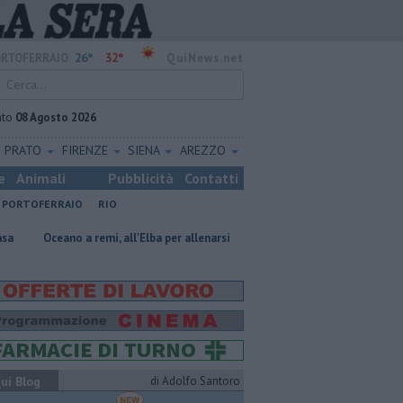
26°
32°
RTOFERRAIO
QuiNews.net
ato
08 Agosto 2026
PRATO
FIRENZE
SIENA
AREZZO
e
Animali
Pubblicità
Contatti
PORTOFERRAIO
RIO
a remi, all'Elba per allenarsi
Mola, "troppi rifiuti e barche sulla duna"
ui Blog
di Adolfo Santoro