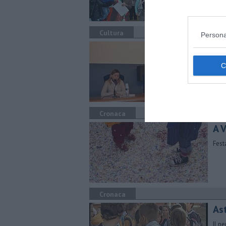
Cultura
Persona
Il 
Il p
Cronaca
A 
Fest
Cronaca
As
Il p