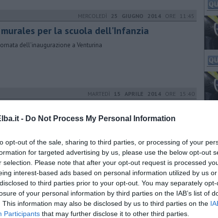
MERCOLEDÌ
25 GIUGNO 2014
ORE 11:45
 murales per la scuola dell'Infanzia
iornata dell'inaugurazione a Venturina
MARTEDÌ
15 APRILE 2014
ORE 15:40
ardini pubblici in adozione a Campiglia
ba.it -
Do Not Process My Personal Information
gnate le aree verdi ai cittadini dal "pollice verde"
to opt-out of the sale, sharing to third parties, or processing of your per
formation for targeted advertising by us, please use the below opt-out s
r selection. Please note that after your opt-out request is processed y
MARTEDÌ
01 APRILE 2014
ORE 14:20
eing interest-based ads based on personal information utilized by us or
disclosed to third parties prior to your opt-out. You may separately opt-
ogetto Unicef, 82 pigotte per 82 nuovi nati
losure of your personal information by third parties on the IAB’s list of
omune di Campiglia aiuta i bambini del terzo mondo
. This information may also be disclosed by us to third parties on the
IA
Participants
that may further disclose it to other third parties.