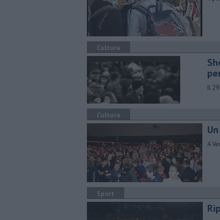
Cultura
Sh
pe
Il 2
Cultura
Un 
A Ve
Sport
Ri