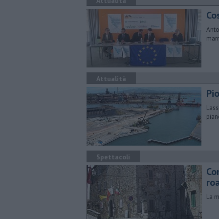
Attualità
Co
Anto
marm
Attualità
Pio
L'as
pian
Spettacoli
Co
ro
La m