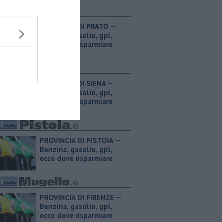
PROVINCIA DI PRATO — ​
Benzina, gasolio, gpl,
ecco dove risparmiare
PROVINCIA DI SIENA — ​
Benzina, gasolio, gpl,
ecco dove risparmiare
PROVINCIA DI PISTOIA — ​
Benzina, gasolio, gpl,
ecco dove risparmiare
PROVINCIA DI FIRENZE — ​
Benzina, gasolio, gpl,
ecco dove risparmiare