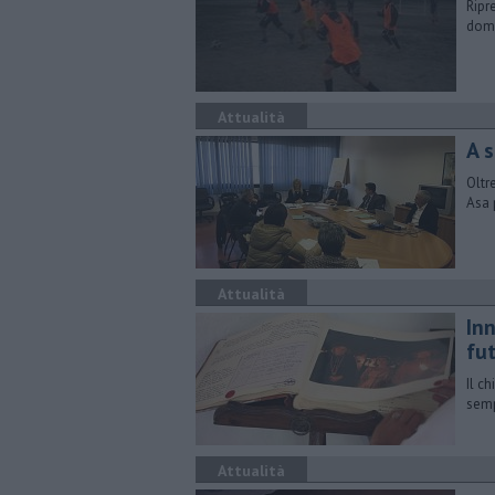
Ripr
dome
Attualità
A 
Oltr
Asa 
Attualità
In
fu
Il c
semp
Attualità