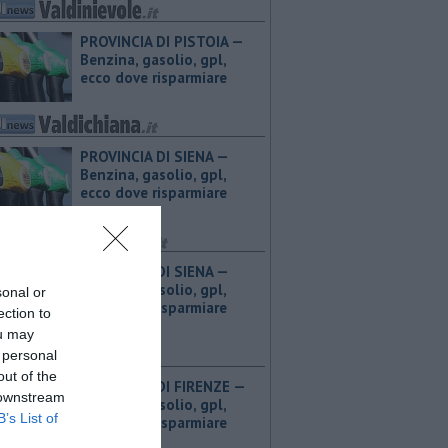
PROVINCIA DI PISTOIA — ​
Benzina, gasolio, gpl,
ecco dove risparmiare
PROVINCIA DI SIENA — ​
Benzina, gasolio, gpl,
ecco dove risparmiare
PROVINCIA DI SIENA — ​
Benzina, gasolio, gpl,
sonal or
ecco dove risparmiare
ection to
ou may
 personal
out of the
PROVINCIA DI FIRENZE — ​
 downstream
Benzina, gasolio, gpl,
B’s List of
ecco dove risparmiare