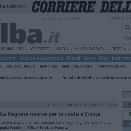
alla audience di
o
Aggiornato alle 15:35
METEO:
PO
Sab
IVORNO
PISA
GROSSETO
LUCCA
MASSA CARRARA
PISTOIA
Lavoro
Cultura e Spettacolo
Eventi
Sport
Blog
Intervist
A
ISOLA DEL GIGLIO
MARCIANA
MARCIANA MARINA
PORTO AZZURRO
ne preoccupante
Armato di coltello cerca di entrare in casa
Oceano 
MERCOLEDÌ
08 LUGLIO 2026
ORE 16:29
la Regione risorse per la costa e l’isola
lte le istanze dai territori, arrivano dalla Regione gli stanziamenti per
Q
iglia Marittima, l'Elba e l'isola di Pianosa