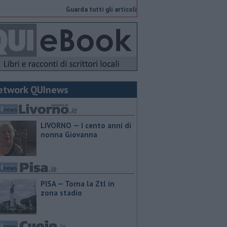
Guarda tutti gli articoli
etwork QUInews
LIVORNO — I cento anni di
nonna Giovanna
PISA — Torna la Ztl in
zona stadio