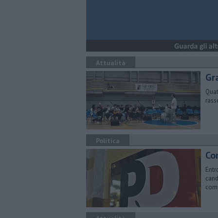
Attualità
Gr
Quat
rass
Politica
Co
Entr
cand
com