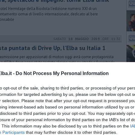
Hotel Hermitage della Biodola l'edizione numero XXI di un
ntamento ormai di livello internazionale, dedicato al bere
onsabile
SABATO
18 MAGGIO 2019
ORE 11:32
ta puntata di Drive Up, l'Elba su Italia 1
rasmissione per appassionati di motori oggi avrà come protagonista
ola d'Elba dove sono state testate alcune auto su strada e fuoristrada
ba.it -
Do Not Process My Personal Information
VENERDÌ
31 MAGGIO 2019
ORE 15:17
to opt-out of the sale, sharing to third parties, or processing of your per
formation for targeted advertising by us, please use the below opt-out s
 Marina nei borghi marinari più belli d'Italia
r selection. Please note that after your opt-out request is processed y
aese minerario e marinaro di Rio Marina per le sue particolarità è stato
eing interest-based ads based on personal information utilized by us or
rito nella Top ten pubblicata oggi da TgCom24 di Mediaset
disclosed to third parties prior to your opt-out. You may separately opt-
losure of your personal information by third parties on the IAB’s list of
. This information may also be disclosed by us to third parties on the
IA
Participants
that may further disclose it to other third parties.