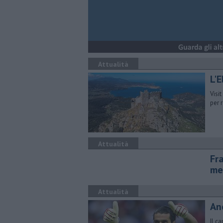
Attualità
L'E
Visi
per 
Attualità
Fr
me
Attualità
An
Il c