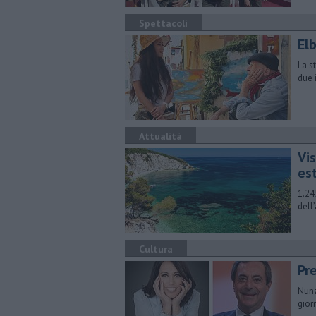
Spettacoli
El
La s
due 
Attualità
Vi
es
1.24
dell
Cultura
Pre
Nunz
gior