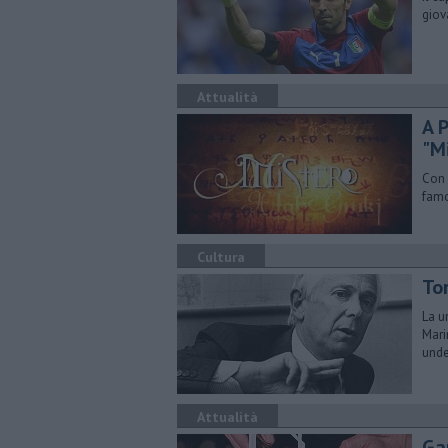
giov
Attualità
A 
"M
Con 
famo
Cultura
Tor
La u
Mari
unde
Attualità
​Ga