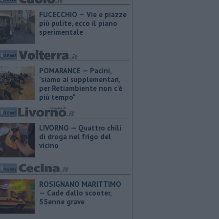
FUCECCHIO — Vie e piazze
più pulite, ecco il piano
sperimentale
POMARANCE — Pacini,
"siamo ai supplementari,
per Retiambiente non c'è
più tempo"
LIVORNO — Quattro chili
di droga nel frigo del
vicino
ROSIGNANO MARITTIMO
— Cade dallo scooter,
55enne grave