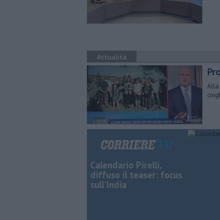
Attualità
Pr
Alla
cing
Calendario Pirelli,
diffuso il teaser: focus
sull'India