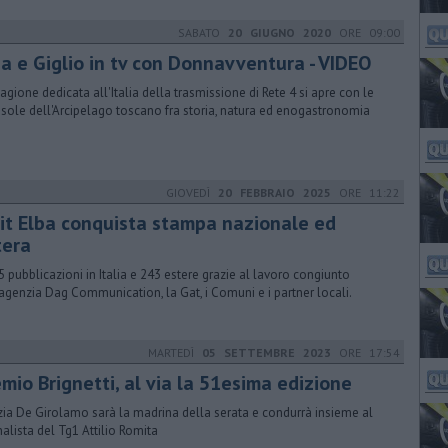
SABATO
20 GIUGNO 2020
ORE 09:00
ba e Giglio in tv con Donnavventura - VIDEO
tagione dedicata all'Italia della trasmissione di Rete 4 si apre con le
isole dell'Arcipelago toscano fra storia, natura ed enogastronomia
GIOVEDÌ
20 FEBBRAIO 2025
ORE 11:22
sit Elba conquista stampa nazionale ed
tera
5 pubblicazioni in Italia e 243 estere grazie al lavoro congiunto
’agenzia Dag Communication, la Gat, i Comuni e i partner locali.
MARTEDÌ
05 SETTEMBRE 2023
ORE 17:54
mio Brignetti, al via la 51esima edizione
ia De Girolamo sarà la madrina della serata e condurrà insieme al
nalista del Tg1 Attilio Romita