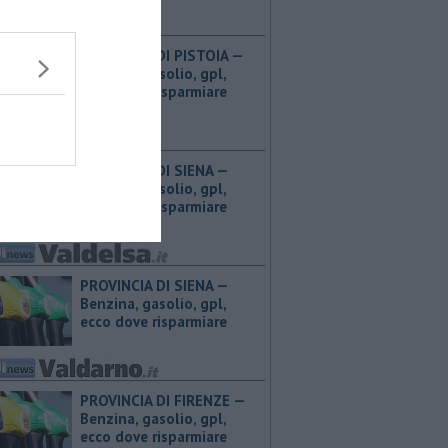
PROVINCIA DI PISTOIA — ​
Benzina, gasolio, gpl,
ecco dove risparmiare
PROVINCIA DI SIENA — ​
Benzina, gasolio, gpl,
ecco dove risparmiare
PROVINCIA DI SIENA — ​
Benzina, gasolio, gpl,
ecco dove risparmiare
PROVINCIA DI FIRENZE — ​
Benzina, gasolio, gpl,
ecco dove risparmiare