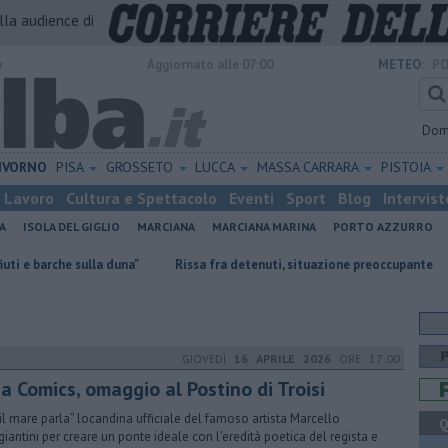
alla audience di
o
Aggiornato alle 07:00
METEO:
PO
Dom
IVORNO
PISA
GROSSETO
LUCCA
MASSA CARRARA
PISTOIA
Lavoro
Cultura e Spettacolo
Eventi
Sport
Blog
Intervist
A
ISOLA DEL GIGLIO
MARCIANA
MARCIANA MARINA
PORTO AZZURRO
lla duna"
Rissa fra detenuti, situazione preoccupante
​Tutte le of
GIOVEDÌ
16 APRILE 2026
ORE 17:00
a Comics, omaggio al Postino di Troisi
 il mare parla” locandina ufficiale del famoso artista Marcello
Q
iantini per creare un ponte ideale con l'eredità poetica del regista e