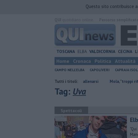
Questo sito contribuisce 
QUI
quotidiano online.
Percorso semplificat
TOSCANA
ELBA
VALDICORNIA
CECINA
L
Home
Cronaca
Politica
Attualità
CAMPO NELL'ELBA
CAPOLIVERI
CAPRAIA ISOL
Oceano a remi, all'Elba per allenarsi
Tutti i titoli:
Mola, "troppi rifiuti e barche su
Tag:
Uva
Spettacoli
Elb
"Qui
Mang