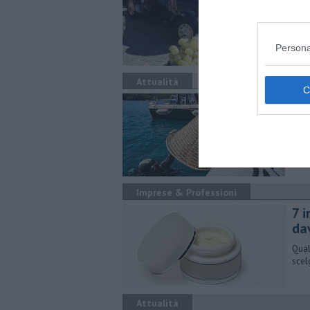
ma
Le n
all'
Persona
Attualità
Ne
All'
viag
Imprese & Professioni
​7 
da
Qual
scel
Attualità