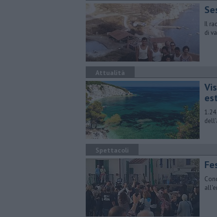
Ses
Il r
di v
Attualità
Vi
es
1.24
dell
Spettacoli
Fes
Conc
all'