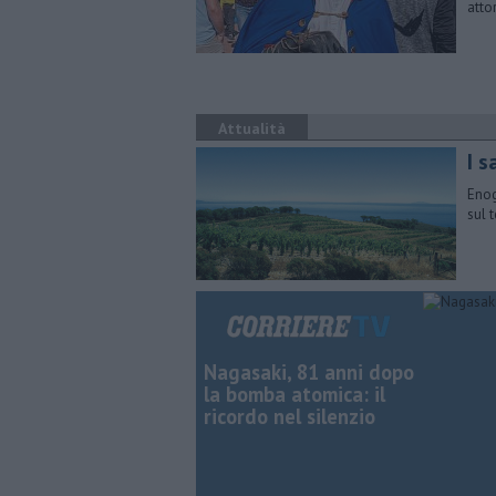
atto
Attualità
I s
Enog
sul 
Nagasaki, 81 anni dopo
la bomba atomica: il
ricordo nel silenzio