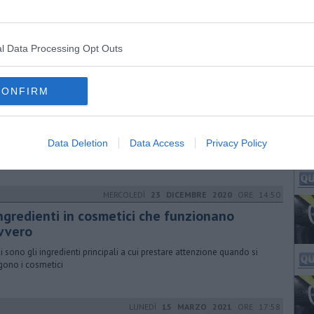
i
ovità della 23.ma edizione dell'evento che segna l'inizio dell'autunno
insegna delle tradizioni della vendemmia e dell'antico borgo.
l Data Processing Opt Outs
MERCOLEDÌ
13 NOVEMBRE 2019
ORE 17:30
CONFIRM
sos, il vino dal mare presentato a Firenze
isola d'Elba un esperimento scientifico unico al mondo attraverso un
gio indietro nel tempo per scoprire i segreti di un vino mitologico
Data Deletion
Data Access
Privacy Policy
MERCOLEDÌ
23 DICEMBRE 2020
ORE 14:50
ingredienti in cosmetici che funzionano
vvero
i sono gli ingredienti principali a cui prestare attenzione quando si
gono i cosmetici
LUNEDÌ
15 MARZO 2021
ORE 17:58