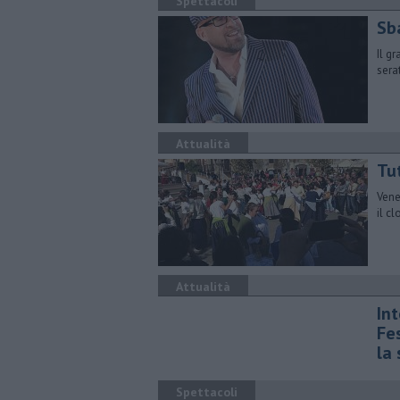
Spettacoli
Sba
Il g
sera
Attualità
Tu
Vene
il c
Attualità
Int
Fes
la 
Spettacoli