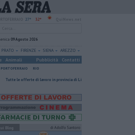
27°
32°
RTOFERRAIO
QuiNews.net
enica
09 Agosto 2026
PRATO
FIRENZE
SIENA
AREZZO
e
Animali
Pubblicità
Contatti
PORTOFERRAIO
RIO
ferte di lavoro in provincia di Livorno
Oceano a remi, all'Elba per allenar
ui Blog
di Adolfo Santoro