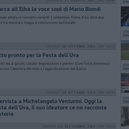
DOMENICA
27 AGOSTO 2017
ORE 08:46
rca all'Elba la voce soul di Mario Biondi
rande artista in concerto venerdì 1 settembre. Prima di lui altre due
te fra musica e magia a conclusione dell'estate
GIOVEDÌ
06 OTTOBRE 2016
ORE 18:12
tto pronto per la Festa dell'Uva
rdì via ai giochi, sabato degustazioni e premio Slow food, domenica
lou con l’apertura dei rioni e l’aggiudicazione del Bacco
VENERDÌ
04 OTTOBRE 2013
ORE 08:30
ervista a Michelangelo Venturini. Oggi la
ta dell'Uva, il suo ideatore ce ne racconta
storia
MARTEDÌ
10 SETTEMBRE 2013
ORE 20:50