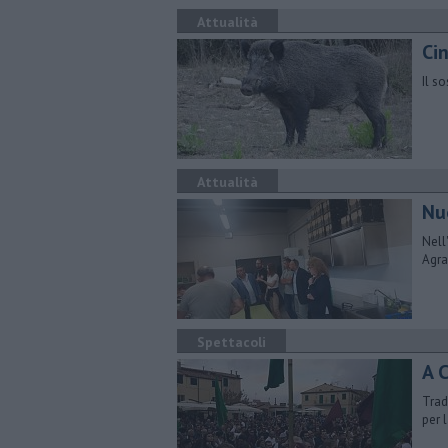
Attualità
Cin
Il s
Attualità
Nu
Nell
Agra
Spettacoli
A C
Trad
per 