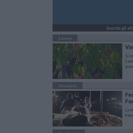
Lavoro
Vin
Si c
Comm
prov
Attualità
Fes
Fo
La v
franc