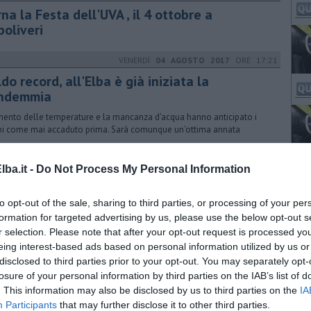
na la Festa dell'UVA , il 4 ottobre a
poliveri
VENERDÌ
04 AGOSTO 2017
ORE 17:21
do record, all'Elba è già iniziata la
ndemmia
mento delle temperature e la mancanza d'acqua hanno anticipato i
i come mai accaduto prima. Sarà comunque un'ottima annata
ba.it -
Do Not Process My Personal Information
GIOVEDÌ
06 SETTEMBRE 2018
ORE 06:30
e passeggiate elbane del Festival del
to opt-out of the sale, sharing to third parties, or processing of your per
mminare
formation for targeted advertising by us, please use the below opt-out s
il –watching”, camminare senza fretta lungo i sentieri panoramici del
r selection. Please note that after your opt-out request is processed y
o con escursioni gratuite con la guida dal 22 settembre al 7 ottobre
eing interest-based ads based on personal information utilized by us or
disclosed to third parties prior to your opt-out. You may separately opt-
losure of your personal information by third parties on the IAB’s list of
DOMENICA
16 SETTEMBRE 2018
ORE 09:00
. This information may also be disclosed by us to third parties on the
IA
 Festa dell'Uva di Capoliveri non invecchia
Participants
that may further disclose it to other third parties.