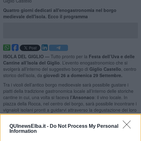
Giglio Castello
Quattro giorni dedicati all'enogastronomia nel borgo
medievale dell'isola. Ecco il programma
ISOLA DEL GIGLIO —
Tutto pronto per la
Festa dell’Uva e delle
Cantine all’Isola del Giglio
. L’evento enogastronomico che si
svolgerà all’interno del suggestivo borgo di
Giglio Castello
, centro
storico dell’isola, da
giovedì 26 a domenica 29 Settembre.
Tra i vicoli dell’antico borgo medioevale sarà possibile gustare i
piatti della tradizione gastronomica locale all’interno delle storiche
cantine in cui, una volta si faceva
l’Ansonaco
: il vino locale. In
piazza della Rocca, nel centro del borgo, sarà possibile incontrare i
vignaioli isolani pronti a guidarvi attraverso la degustazione dei loro
prodotti.
QUInewsElba.it -
Do Not Process My Personal
Information