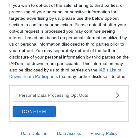
Le cantine aperte quest’anno saranno 9, in ognuna sarà possibile
If you wish to opt-out of the sale, sharing to third parties, or
gustare un piatto diverso: dal pesce ai cavatelli, dalle melanzane
processing of your personal or sensitive information for
alla parmigiana ai classici fagioli e salsiccia, accompagnato da un
targeted advertising by us, please use the below opt-out
bicchiere di vino Ansonaco sfuso; per finire in dolcezza nella storica
section to confirm your selection. Please note that after your
sala dei “Lombi” con i dolci cucinati dalle sapienti mani delle donne
opt-out request is processed you may continue seeing
locali.
interest-based ads based on personal information utilized by
La cantina del racconto, invece, ospiterà una raccolta di foto
us or personal information disclosed to third parties prior to
d’epoca insieme ai mastri canestrai che mostreranno la tecnica
your opt-out. You may separately opt-out of the further
dell’intreccio con cui una volta venivano realizzati i cosiddetti
disclosure of your personal information by third parties on the
“cestoni”, le tradizionali ceste utilizzate per il trasporto dell’uva, e le
IAB’s list of downstream participants. This information may
gratelle su cui l’uva e i fichi venivano messi ad essiccare.
also be disclosed by us to third parties on the
IAB’s List of
Downstream Participants
that may further disclose it to other
Ad animare le vie del borgo e le piazze saranno diversi gruppi di
musica dal vivo, tra tradizione locale, musica popolare e folk, per
third parties.
concludere in bellezza con il consueto Dj-Set in Piazza Gloriosa.
Personal Data Processing Opt Outs
Gli orari della Festa sono i seguenti: giovedì, venerdì e sabato le
cantine saranno aperte per la cena a partire dalle 19. Domenica
l’apertura è prevista per il pranzo partire dalle ore 12. Sarà
CONFIRM
disponibile un servizio navetta gratuito per raggiungere Giglio
Castello da Giglio Porto e Giglio Campese.
Data Deletion
Data Access
Privacy Policy