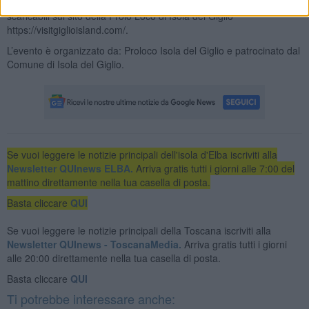
Il programma completo e la mappa delle cantine sono consultabili e
scaricabili sul sito della Prolo Loco di Isola del Giglio
https://visitgiglioisland.com/.
L’evento è organizzato da: Proloco Isola del Giglio e patrocinato dal
Comune di Isola del Giglio.
Se vuoi leggere le notizie principali dell'isola d'Elba iscriviti alla
Newsletter QUInews ELBA.
Arriva gratis tutti i giorni alle 7:00 del
mattino direttamente nella tua casella di posta.
Basta cliccare
QUI
Se vuoi leggere le notizie principali della Toscana iscriviti alla
Newsletter QUInews - ToscanaMedia.
Arriva gratis tutti i giorni
alle 20:00 direttamente nella tua casella di posta.
Basta cliccare
QUI
Ti potrebbe interessare anche: