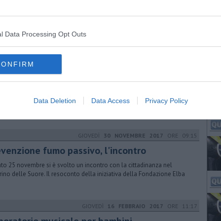
Fondazione Isola d'Elba con il patrocinio dell'Asl organizza il 4 ed il 5
mbre due giornate di informazione per prevenzione del fumo passivo
l Data Processing Opt Outs
LUNEDÌ
21 SETTEMBRE 2015
ORE 12:21
CONFIRM
ncertodi musica classica al Flamingo
21 settembre al “Piccolo Auditorium Flamingo” di Capoliveri “Concerto
musica classica”
Data Deletion
Data Access
Privacy Policy
GIOVEDÌ
30 NOVEMBRE 2017
ORE 09:15
evenzione fumo passivo, l'incontro
to 25 novembre si è svolto un incontro con la cittadinanza nel
rino delle Suore. Il resoconto della iniziativa della Fondazione Elba
GIOVEDÌ
16 FEBBRAIO 2017
ORE 11:17