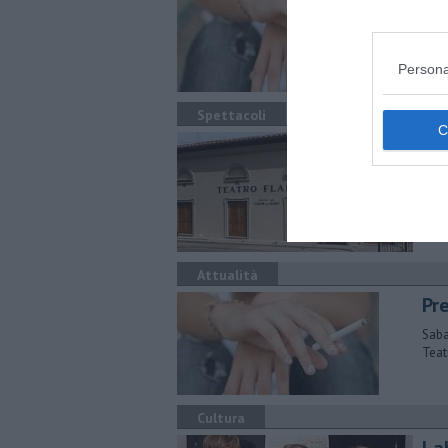
​La 
nove
Persona
Spettacoli
Co
​Il 
per 
Attualità
Pr
Saba
Teat
Cultura