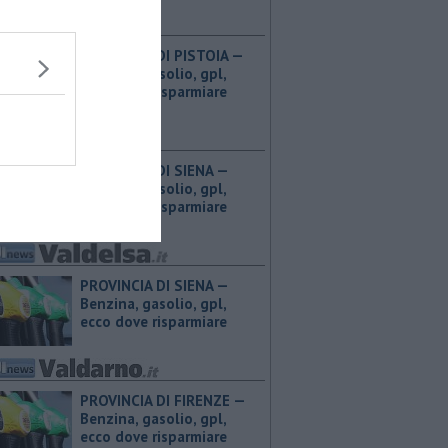
PROVINCIA DI PISTOIA — ​
Benzina, gasolio, gpl,
ecco dove risparmiare
PROVINCIA DI SIENA — ​
Benzina, gasolio, gpl,
ecco dove risparmiare
PROVINCIA DI SIENA — ​
Benzina, gasolio, gpl,
ecco dove risparmiare
PROVINCIA DI FIRENZE — ​
Benzina, gasolio, gpl,
ecco dove risparmiare