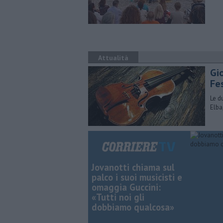
Attualità
Gi
Fe
Le d
Elba
Jovanotti chiama sul
palco i suoi musicisti e
omaggia Guccini:
«Tutti noi gli
dobbiamo qualcosa»