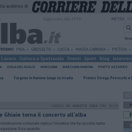
alla audience di
o
Aggiornato alle 19:30
METEO:
PO
Vene
IVORNO
PISA
GROSSETO
LUCCA
MASSA CARRARA
PISTOIA
Lavoro
Cultura e Spettacolo
Eventi
Sport
Blog
Intervist
A
ISOLA DEL GIGLIO
MARCIANA
MARCIANA MARINA
PORTO AZZURRO
e in fiamme lungo la strada
Premio Strega, Petrocchi e Scurati all'Elba
SABATO
01 AGOSTO 2026
ORE 06:00
e Ghiaie torna il concerto all'alba
ministrazione comunale replica l'iniziativa che ha raccolto tanta
Q
ecipazione. Ecco quando