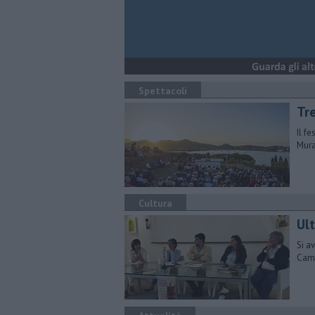
Spettacoli
Tr
Il f
Mura
Cultura
Ul
Si a
Camp