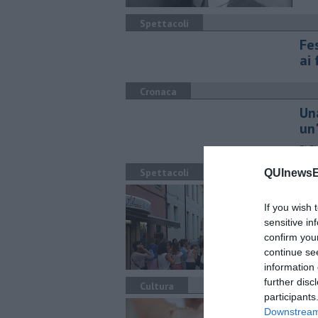
Spettacoli
Fes
ai
Cronaca
Una
un
E' G
Spettacoli
QUInewsEl
Il 
If you wish 
Con 
sensitive in
even
confirm you
continue se
information 
further disc
Cultura
participants
Co
Downstream 