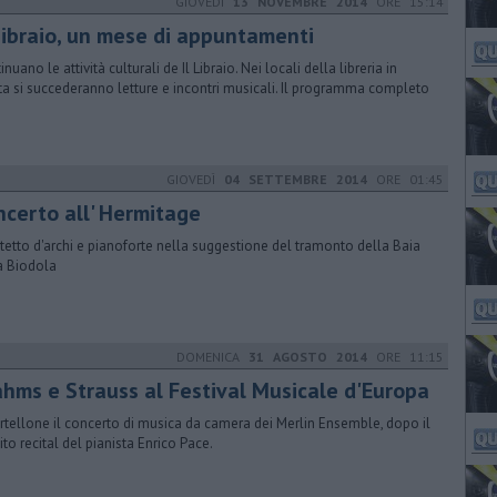
GIOVEDÌ
13 NOVEMBRE 2014
ORE 15:14
 Libraio, un mese di appuntamenti
nuano le attività culturali de Il Libraio. Nei locali della libreria in
ta si succederanno letture e incontri musicali. Il programma completo
GIOVEDÌ
04 SETTEMBRE 2014
ORE 01:45
ncerto all' Hermitage
tetto d'archi e pianoforte nella suggestione del tramonto della Baia
a Biodola
DOMENICA
31 AGOSTO 2014
ORE 11:15
ahms e Strauss al Festival Musicale d'Europa
artellone il concerto di musica da camera dei Merlin Ensemble, dopo il
ito recital del pianista Enrico Pace.