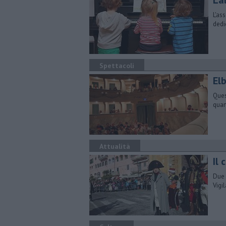
La
L'as
dedi
Spettacoli
Elb
Ques
quar
Attualità
Il
Due 
Vigi