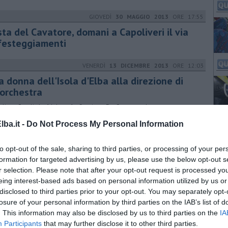
GIOVEDÌ
30 MAGGIO 2013
ORE 17:55
ta del Cavatore, domani a Capoliveri il via
 festeggiamenti
VENERDÌ
13 DICEMBRE 2013
ORE 12:03
 donna dell'Isola d'Elba alla direzione di
'orchestra
iuliana Retali che "debutta" a Santiago De Compostela
ba.it -
Do Not Process My Personal Information
GIOVEDÌ
23 GIUGNO 2016
ORE 10:01
cartellone degli eventi estivi campesi
to opt-out of the sale, sharing to third parties, or processing of your per
la Notte Bianca degli Artisti prende il via la programmazione degli
formation for targeted advertising by us, please use the below opt-out s
ti estivi nel comune di Campo nell'Elba, molta musica e teatro
r selection. Please note that after your opt-out request is processed y
eing interest-based ads based on personal information utilized by us or
disclosed to third parties prior to your opt-out. You may separately opt-
losure of your personal information by third parties on the IAB’s list of
MERCOLEDÌ
02 NOVEMBRE 2016
ORE 17:25
. This information may also be disclosed by us to third parties on the
IA
nvegno sui pericoli del fumo passivo
Participants
that may further disclose it to other third parties.