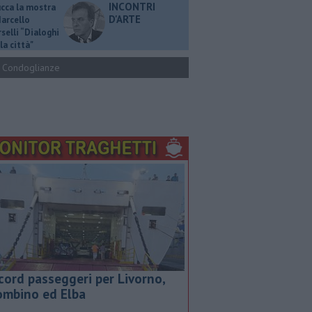
INCONTRI
ucca la mostra
D'ARTE
Marcello
selli “Dialoghi
la città"
Condoglianze
cord passeggeri per Livorno,
ombino ed Elba