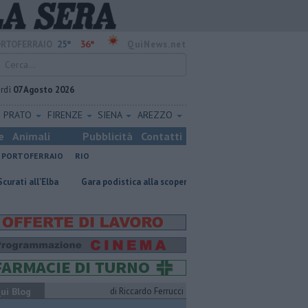
25°
36°
RTOFERRAIO
QuiNews.net
rdì
07 Agosto 2026
PRATO
FIRENZE
SIENA
AREZZO
e
Animali
Pubblicità
Contatti
PORTOFERRAIO
RIO
Gara podistica alla scoperta delle isole toscane
Rara tartaruga m
ui Blog
di Riccardo Ferrucci