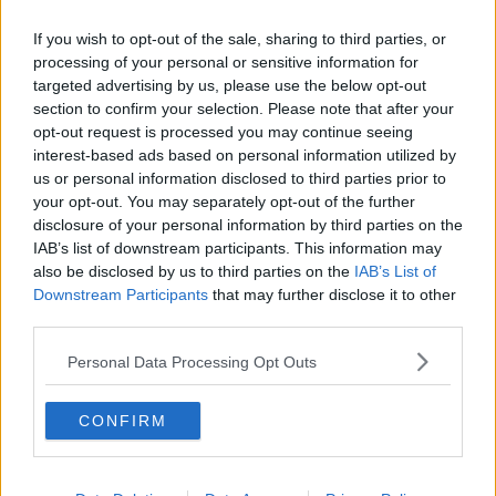
Tartarughe marine all'Elba, Legambiente cerca
If you wish to opt-out of the sale, sharing to third parties, or
volontari
processing of your personal or sensitive information for
"Ascoltando i silenzi del mare", la premiazione
targeted advertising by us, please use the below opt-out
section to confirm your selection. Please note that after your
Messaggeri del mare e studenti del Cerboni in Tv
opt-out request is processed you may continue seeing
interest-based ads based on personal information utilized by
I ragazzi:"Marciana Marina apra ai migranti"-
us or personal information disclosed to third parties prior to
VIDEO
your opt-out. You may separately opt-out of the further
Staffetta piccoli ospedali, le prime 20 tappe
disclosure of your personal information by third parties on the
IAB’s list of downstream participants. This information may
Il No alle bombe dei Messaggeri del mare
also be disclosed by us to third parties on the
IAB’s List of
Downstream Participants
that may further disclose it to other
I Messaggeri del mare incontrano il rugby
third parties.
Personal Data Processing Opt Outs
Messaggeri del Mare, prosegue la solidarietà
La Staffetta per la pace anche all'Elba
CONFIRM
Un messaggero del Mare per la sanità