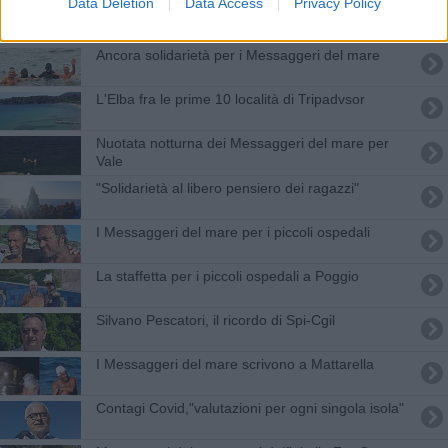
Data Deletion
Data Access
Privacy Policy
Delfini Guardiani, al via il progetto di Marina Militare e Marevivo
Ancora solidarietà per i Messaggeri del mare
L'Elba fra le prime 10 località di Tripadvsor
Nuotata notturna dei Messaggeri del mare per
Vale
"Solidarietà al libero pensiero dei ragazzi"
I Messaggeri del mare per i piccoli ospedali
La staffetta per i piccoli ospedali a Poggio
Silvano Pescatori, il ricordo di Spi-Cgil
I Messaggeri del mare scrivono a Mattarella
Contagi Covid,"valutazioni per ogni singola isola"