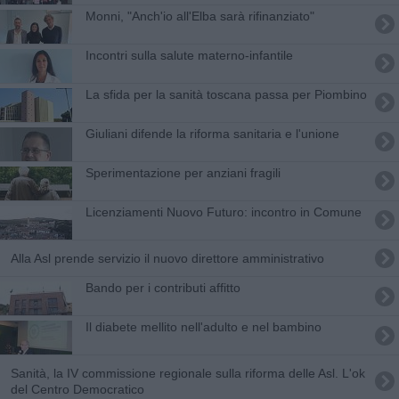
Monni, "Anch'io all'Elba sarà rifinanziato"
Incontri sulla salute materno-infantile
La sfida per la sanità toscana passa per Piombino
Giuliani difende la riforma sanitaria e l'unione
Sperimentazione per anziani fragili
Licenziamenti Nuovo Futuro: incontro in Comune
Alla Asl prende servizio il nuovo direttore amministrativo
Bando per i contributi affitto
Il diabete mellito nell'adulto e nel bambino
Sanità, la IV commissione regionale sulla riforma delle Asl. L'ok
del Centro Democratico