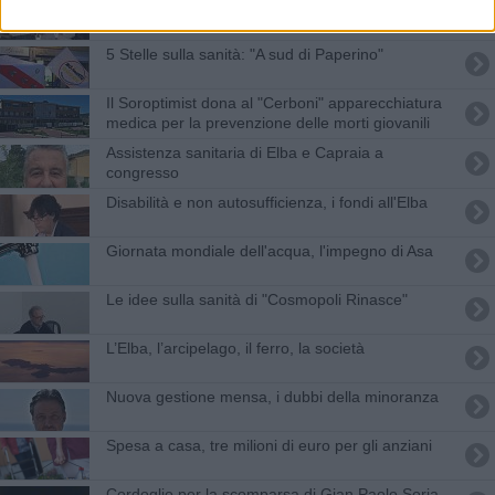
La loggia premia gli studenti, ecco i nomi
5 Stelle sulla sanità: "A sud di Paperino"
Il Soroptimist dona al "Cerboni" apparecchiatura
medica per la prevenzione delle morti giovanili
Assistenza sanitaria di Elba e Capraia a
congresso
Disabilità e non autosufficienza, i fondi all'Elba
Giornata mondiale dell'acqua, l'impegno di Asa
Le idee sulla sanità di "Cosmopoli Rinasce"
L’Elba, l’arcipelago, il ferro, la società
Nuova gestione mensa, i dubbi della minoranza
Spesa a casa, tre milioni di euro per gli anziani
Cordoglio per la scomparsa di Gian Paolo Soria