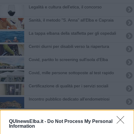
Legalità e cultura dell'etica, il concorso
Sanità, il metodo "S. Anna" all'Elba e Capraia
La tappa elbana della staffetta per gli ospedali
Centri diurni per disabili verso la riapertura
Covid, partito lo screening sull'isola d'Elba
Covid, mille persone sottoposte al test rapido
Certificazione di qualità per i servizi sociali
Incontro pubblico dedicato all'endometriosi
Allattare al seno, giornata di sensibilizzazione
QUInewsElba.it -
Do Not Process My Personal
Verso la riorganizzazione della rete di consultori
Information