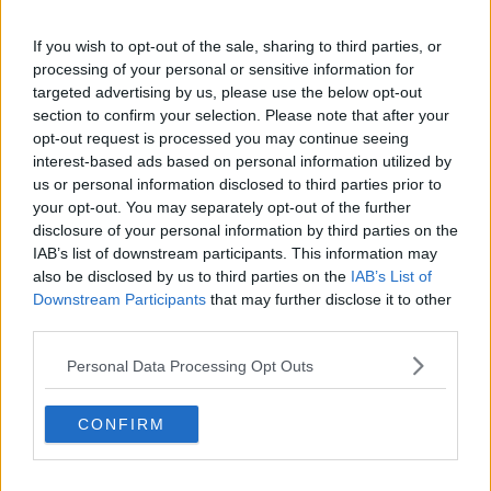
Accumulo e smaltimento della posidonia
If you wish to opt-out of the sale, sharing to third parties, or
Elba, i "villeggianti" della stagione fresca
processing of your personal or sensitive information for
targeted advertising by us, please use the below opt-out
section to confirm your selection. Please note that after your
Un giorno dedicato alle Riserve Mab Unesco
opt-out request is processed you may continue seeing
interest-based ads based on personal information utilized by
L'Elba circondata e protetta da "Poseidone"
us or personal information disclosed to third parties prior to
your opt-out. You may separately opt-out of the further
Sentieri Parco, "manutenzione continua"
disclosure of your personal information by third parties on the
IAB’s list of downstream participants. This information may
Eradicare le specie aliene da Pianosa
also be disclosed by us to third parties on the
IAB’s List of
Downstream Participants
that may further disclose it to other
L'Enpa accusa le istituzioni elbane "Inefficiente la politica sul
third parties.
randagismo"
Personal Data Processing Opt Outs
Tutela della biodiversità, il caso "Montecristo"
Pasquetta con i ricercatori tra le farfalle
CONFIRM
Montecristo, riappare una rara farfalla