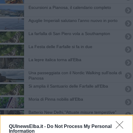
Escursioni a Pianosa, il calendario completo
Aguglie Imperiali salutano l'anno nuovo in porto
La farfalla di San Piero vola a Southampton
La Festa delle Farfalle si fa in due
La lepre italica torna all'Elba
Una passeggiata con il Nordic Walking sull'isola di
Pianosa
Si amplia il Santuario delle Farfalle all'Elba
Moria di Pinna nobilis all'Elba
Batterio New Delhi,"Attuate misure tempestive"
Videosorveglianza wireless nelle isole toscane
QUInewsElba.it -
Do Not Process My Personal
Information