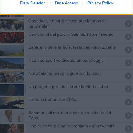
Data Deletion
Data Access
Privacy Policy
Pinna nobilis, la speranza viene dall'Elba
Ospedale, "reparto chiuso perché manca
personale"
Cento anni dei parchi, Sammuri apre l'evento
Santuario delle farfalle, festa per i suoi 15 anni
Il campo sportivo diventa un parcheggio
Noi abbiamo perso la guerra e la pace
Un progetto per monitorare la Pinna nobilis
I deficit strutturali dell'Elba
Sammuri, ultima intervista da presidente del
Parco
Uno scienziato elbano premiato dall'università