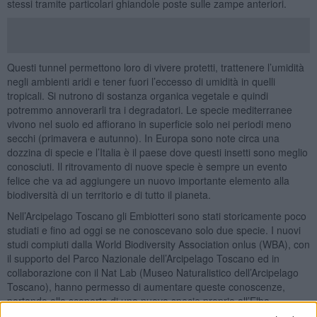
stessi tramite particolari ghiandole poste sulle zampe anteriori.
Questi tunnel permettono loro di vivere protetti, trattenere l’umidità
negli ambienti aridi e tener fuori l’eccesso di umidità in quelli
tropicali. Si nutrono di sostanza organica vegetale e quindi
potremmo annoverarli tra i degradatori. Le specie mediterranee
vivono nel suolo ed affiorano in superficie solo nei periodi meno
secchi (primavera e autunno). In Europa sono note circa una
dozzina di specie e l’Italia è il paese dove questi insetti sono meglio
conosciuti. Il ritrovamento di nuove specie è sempre un evento
felice che va ad aggiungere un nuovo importante elemento alla
biodiversità di un territorio e di tutto il pianeta.
Nell’Arcipelago Toscano gli Embiotteri sono stati storicamente poco
studiati e fino ad oggi se ne conoscevano solo due specie. I nuovi
studi compiuti dalla World Biodiversity Association onlus (WBA), con
il supporto del Parco Nazionale dell’Arcipelago Toscano ed in
collaborazione con il Nat Lab (Museo Naturalistico dell’Arcipelago
Toscano), hanno permesso di aumentare queste conoscenze,
portando alla scoperta di una nuova specie proprio all’Elba.