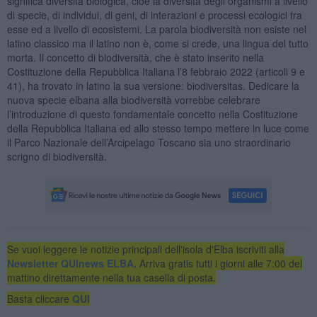
significa diversità biologica, cioè la diversità degli organismi a livello
di specie, di individui, di geni, di interazioni e processi ecologici tra
esse ed a livello di ecosistemi. La parola biodiversità non esiste nel
latino classico ma il latino non è, come si crede, una lingua del tutto
morta. Il concetto di biodiversità, che è stato inserito nella
Costituzione della Repubblica Italiana l’8 febbraio 2022 (articoli 9 e
41), ha trovato in latino la sua versione: biodiversitas. Dedicare la
nuova specie elbana alla biodiversità vorrebbe celebrare
l’introduzione di questo fondamentale concetto nella Costituzione
della Repubblica Italiana ed allo stesso tempo mettere in luce come
il Parco Nazionale dell’Arcipelago Toscano sia uno straordinario
scrigno di biodiversità.
Se vuoi leggere le notizie principali dell'isola d'Elba iscriviti alla
Newsletter QUInews ELBA.
Arriva gratis tutti i giorni alle 7:00 del
mattino direttamente nella tua casella di posta.
Basta cliccare
QUI