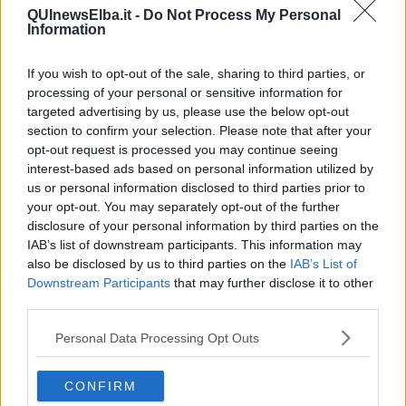
La specie è stata rinvenuta nel territorio del Comune di Porto
QUInewsElba.it -
Do Not Process My Personal
Azzurro ed è quasi certamente autoctona e probabilmente
Information
endemica. La recente scoperta suggerisce e stimola a proseguire
lo studio di questi ed altri piccoli insetti nel nostro straordinario
If you wish to opt-out of the sale, sharing to third parties, or
arcipelago che potrà sicuramente regalare ulteriori ed importanti
processing of your personal or sensitive information for
risultati.
targeted advertising by us, please use the below opt-out
La nuova specie è in fase di descrizione (curata da Paolo Fontana
section to confirm your selection. Please note that after your
e Leonardo Forbicioni) nell’ambito di un articolo scientifico sulle
opt-out request is processed you may continue seeing
attuali conoscenze degli Embiotteri dell’Arcipelago Toscano. Una
interest-based ads based on personal information utilized by
volta pubblicato sarà quindi reso noto alla cittadinanza anche
us or personal information disclosed to third parties prior to
questo ulteriore tassello che si va ad aggiungere all’immenso
your opt-out. You may separately opt-out of the further
mosaico della biodiversità.
disclosure of your personal information by third parties on the
Parliamo di un patrimonio che appartiene a tutti, come hanno
IAB’s list of downstream participants. This information may
sancito anche le modifiche alla Costituzione della Repubblica
also be disclosed by us to third parties on the
IAB’s List of
Italiana approvate l’8 febbraio 2022 (articoli 9 e 41) e proprio per
Downstream Participants
that may further disclose it to other
questo gli entomologi della WBA, il Nat Lab ed il Parco Nazionale
third parties.
dell’Arcipelago Toscano vogliono coinvolgere i cittadini nella scelta
del nome da dare alla specie.Vi proponiamo tre nomi che saranno
Personal Data Processing Opt Outs
spiegati e che potrete votare entro il 6 gennaio 2024
a questo link.
Embia dell’Isola d’Elba Embia ilvana n. sp. L'isola d’Elba era detta
CONFIRM
dai greci Aithàle, Aithàleia e Aithalìa, tutti nomi derivanti dal termine