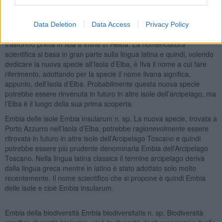
greco aithàle, «fuliggine», in riferimento alle attività di lavorazione
del ferro estratto nelle miniere elbane. Ma per i Latini era invece
Ilva, toponimo di probabile origine preromana facente riferimento
Data Deletion
Data Access
Privacy Policy
alla popolazione dei Liguri Ilvates. Solo nel Medioevo Ilva si
trasformò prima in Ilba e infine in Helba. La nomenclatura
scientifica si basa in gran parte sulla lingua latina e quindi, volendo
dedicare la nuova specie all’Isola d’Elba, è Ilva il nome a cui fare
riferimento, adottando per la specie il nome ilvana significa,
appunto, dell’Isola d’Elba. Probabilmente questa nuova specie
potrebbe essere rinvenuta in futuro in altre isole dell’arcipelago, ma
l’Elba è il luogo della sua prima scoperta.
Embia delle isole Embia insularum n. sp. La nuova specie, trovata a
Porto Azzurro nell’Isola d’Elba, potrebbe ragionevolmente essere
ritrovata in futuro in altre isole dell’Arcipelago Toscano e quindi
potrebbe essere più prudente denominarla Embia dell’Arcipelago
Toscano. Nella lingua latina classica il termine arcipelago deriva
dalla lingua greca mentre in latino è stato adottato solo molto
recentemente. Il nome scientifico che si propone è quindi Embia
delle isole e cioè Embia insularum.
Embia della biodiversità Embia biodiversitatis n. sp. Biodiversità