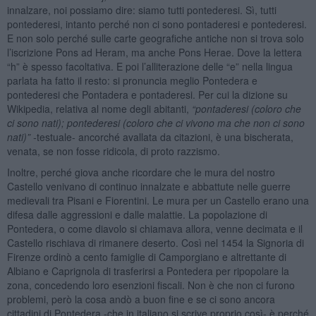
innalzare, noi possiamo dire: siamo tutti pontederesi. Sì, tutti
pontederesi, intanto perché non ci sono pontaderesi e pontederesi.
E non solo perché sulle carte geografiche antiche non si trova solo
l’iscrizione Pons ad Heram, ma anche Pons Herae. Dove la lettera
“h” è spesso facoltativa. E poi l’alliterazione delle “e” nella lingua
parlata ha fatto il resto: si pronuncia meglio Pontedera e
pontederesi che Pontadera e pontaderesi. Per cui la dizione su
Wikipedia, relativa al nome degli abitanti,
“
pontaderesi (coloro che
ci sono nati); pontederesi (coloro che ci vivono ma che non ci sono
nati)”
-
testuale- ancorché avallata da citazioni, è una bischerata,
venata, se non fosse ridicola, di proto razzismo.
Inoltre, perché giova anche ricordare che le mura del nostro
Castello venivano di continuo innalzate e abbattute nelle guerre
medievali tra Pisani e Fiorentini. Le mura per un Castello erano una
difesa dalle aggressioni e dalle malattie. La popolazione di
Pontedera, o come diavolo si chiamava allora, venne decimata e il
Castello rischiava di rimanere deserto. Così nel 1454 la Signoria di
Firenze ordinò a cento famiglie di Camporgiano e altrettante di
Albiano e Caprignola di trasferirsi a Pontedera per ripopolare la
zona, concedendo loro esenzioni fiscali. Non è che non ci furono
problemi, però la cosa andò a buon fine e se ci sono ancora
cittadini di Pontedera -che in italiano si scrive proprio così- è perché