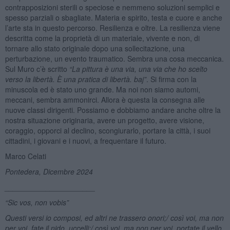
contrapposizioni sterili o speciose e nemmeno soluzioni semplici e
spesso parziali o sbagliate. Materia e spirito, testa e cuore e anche
l’arte sta in questo percorso. Resilienza e oltre. La resilienza viene
descritta come la proprietà di un materiale, vivente e non, di
tornare allo stato originale dopo una sollecitazione, una
perturbazione, un evento traumatico. Sembra una cosa meccanica.
Sul Muro c’è scritto
“La pittura è una via, una via che ho scelto
verso la libert
à.
È una pratica di libertà
. baj
”
. Si firma con la
minuscola ed è stato uno grande. Ma noi non siamo automi,
meccani, sembra ammonirci. Allora è questa la consegna alle
nuove classi dirigenti. Possiamo e dobbiamo andare anche oltre la
nostra situazione originaria, avere un progetto, avere visione,
coraggio, opporci al declino, scongiurarlo, portare la città, i suoi
cittadini, i giovani e i nuovi, a frequentare il futuro.
Marco Celati
Pontedera, Dicembre 2024
______________________
“Sic vos, non vobis”
Questi versi io composi, ed altri ne trassero onori;
/ così voi
, ma non
per voi, fate il nido, uccelli;/ così voi
, ma non per voi, portate il vello,