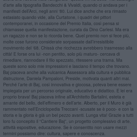
d’arte alla tipografia Bandecchi & Vivaldi, quando ci andava per i
manifesti dell’Arci, negli anni ‘80. Lui dice anche che era rimasto
estasiato quando vide, alla Curtatone, i quadri dei pittori
contemporanei, in occasione del Premio Italia, così pensa si
chiamasse quella manifestazione, curata da Dino Carlesi. Ma era
un ragazzo e non se lo ricorda bene. Quel premio non si fece più,
molte cose furono considerate sorpassate dall’irresistibile
movimento del ‘68. Chissà che ricchezza avrebbero trasmesso alla
città! E forse ora lui -non pentito, solo più maturo- cercava di
rimediare, riannodare il filo spezzato, ritessere una trama. Ma
queste sono solo mie impressioni e lasciano il tempo che trovano.
Baj piaceva anche alla vulcanica Assessora alla cultura e pubblica
distruzione, Daniela Pampaloni, Preside, motivata quanti altri mai.
Perché l’arte di Baj, così innovativa e giocosa, poteva bene essere
impiegata per un percorso originale, educativo e didattico. E lei era
proprio brava! Baj piaceva infine all’Architetto Bartalini, esteta e
amante del bello, dell’effimero e dell’arte. Alberto, per il Muro è già
rammentato nell’Enciclopedia Treccani -scusate se è poco- e con la
storia e la gloria è già un bel pezzo avanti. Lunga vita! Grazie a tutti
loro fu concepito il “Cantiere Baj”, un progetto complessivo di arte,
attività espositive, educazione. Se è consentito non usare mezzi
termini possiamo dire: cultura, sapere e conoscenza.