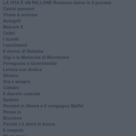
LA VITA È UN PALLONE Romanzo breve in 5 puntate
Cattivi pensieri
Vivere & scrivere
Autogrill
Malcom X
Celati
I ricordi
I sentimenti
Il ritorno di Belzeba
Gigi e la Madonna di Montenero
Ferragosto a Quercianella
Lettera con dedica
Silvano
Ora e sempre
Ciabàro
Il diavolo custode
Sudario
Pensieri in libertà e il compagno Maffei
Penso io
Brucione
Finché c'è denti in bocca
Il nespolo
Short story