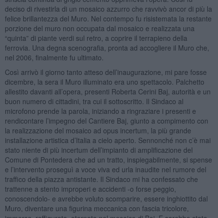
deciso di rivestirla di un mosaico azzurro che ravvivò ancor di più la
felice brillantezza del Muro. Nel contempo fu risistemata la restante
porzione del muro non occupata dal mosaico e realizzata una
“quinta” di piante verdi sul retro, a coprire il terrapieno della
ferrovia. Una degna scenografia, pronta ad accogliere il Muro che,
nel 2006, finalmente fu ultimato.
Così arrivò il giorno tanto atteso dell’inaugurazione, mi pare fosse
dicembre, la sera il Muro illuminato era uno spettacolo. Palchetto
allestito davanti all’opera, presenti Roberta Cerini Baj, autorità e un
buon numero di cittadini, tra cui il sottoscritto. Il Sindaco al
microfono prende la parola, iniziando a ringraziare i presenti e
rendicontare l’impegno del Cantiere Baj, giunto a compimento con
la realizzazione del mosaico ad opus incertum, la più grande
installazione artistica d’Italia a cielo aperto. Sennonché non c’è mai
stato niente di più incertum dell’impianto di amplificazione del
Comune di Pontedera che ad un tratto, inspiegabilmente, si spense
e l’intervento proseguì a voce viva ed urla inaudite nel rumore del
traffico della piazza antistante. Il Sindaco mi ha confessato che
trattenne a stento improperi e accidenti -o forse peggio,
conoscendolo- e avrebbe voluto scomparire, essere inghiottito dal
Muro, diventare una figurina meccanica con fascia tricolore,
immersa, raffigurata, eternata nel mosaico di Baj. E sarebbe stata