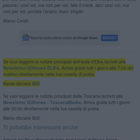
pecore;/ così voi
, ma non per voi, fate il miele, api;/ così voi
, ma
non per voi, portate l
’
aratro, buoi. Virgilio
Marco Celati
Se vuoi leggere le notizie principali dell'isola d'Elba iscriviti alla
Newsletter QUInews ELBA.
Arriva gratis tutti i giorni alle 7:00 del
mattino direttamente nella tua casella di posta.
Basta cliccare
QUI
Se vuoi leggere le notizie principali della Toscana iscriviti alla
Newsletter QUInews - ToscanaMedia.
Arriva gratis tutti i giorni
alle 20:00 direttamente nella tua casella di posta.
Basta cliccare
QUI
Ti potrebbe interessare anche:
Articoli dal Blog “Racconti della domenica” di Marco Celati