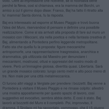
volto. Oltre all’impressione che ricevette, se lo ricordava bene
perché la Neva, così si chiamava, era la mamma del Borchi, un
amico a cui il giorno dopo disse: Franco, Baj ha fatto il ritratto alla
tu’ mamma! Santa donna, fu la risposta.
Baj era interessato ad esporre al Museo Piaggio e trovò buona
l’idea del Muro, riservandosi di pensare e definire una possibile
realizzazione. Come si sia arrivati alla proposta di fare sul muro un
mosaico con i Meccani, sta nella poetica e nella fantasia creativa di
Baj, alimentando a Pontedera perfino leggende metropolitane.
Fatto sta che quella fu la proposta: figure meccaniche
antropomorfe, una rappresentazione trasgressiva, anarchica e
drammatica, già utilizzata dal Maestro per denunciare i
meccanismi, mostruosi, ottusi e oppressivi del nostro modo di
vivere. Però un’immagine gioiosa, divertita quasi. Libertaria. Sarà
un grande mosaico colorato: lungo cento metri e alto poco meno di
tre. Non male per una città metalmeccanica.
Ci furono altri viaggi a Vergiate per prendere i bozzetti. Baj venne a
Pontedera a visitare il Museo Piaggio e ne rimase colpito: allestirò
una mostra appositamente per questo spazio di lavoro, così
suggestivo ed evocativo, sembra abbia detto. E così è stato. Baj
lavorò ai bozzetti del Muro e li completò. Poi, improvviso, il
dramma. Il Sindaco mi ha raccontato, commosso, che il 15 giugno