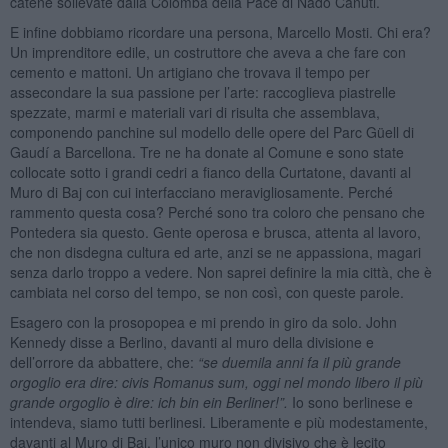
catene sollevate dalla Colomba della Pace di Nado Canuti.
E infine dobbiamo ricordare una persona, Marcello Mosti. Chi era?
Un imprenditore edile, un costruttore che aveva a che fare con
cemento e mattoni. Un artigiano che trovava il tempo per
assecondare la sua passione per l’arte: raccoglieva piastrelle
spezzate, marmi e materiali vari di risulta che assemblava,
componendo panchine sul modello delle opere del Parc Güell di
Gaudí a Barcellona. Tre ne ha donate al Comune e sono state
collocate sotto i grandi cedri a fianco della Curtatone, davanti al
Muro di Baj con cui interfacciano meravigliosamente. Perché
rammento questa cosa? Perché sono tra coloro che pensano che
Pontedera sia questo. Gente operosa e brusca, attenta al lavoro,
che non disdegna cultura ed arte, anzi se ne appassiona, magari
senza darlo troppo a vedere. Non saprei definire la mia città, che è
cambiata nel corso del tempo, se non così, con queste parole.
Esagero con la prosopopea e mi prendo in giro da solo. John
Kennedy disse a Berlino, davanti al muro della divisione e
dell’orrore da abbattere, che:
“se duemila anni fa il più grande
orgoglio era dire: civis Romanus sum, oggi nel mondo libero il più
grande orgoglio è dire
:
ich bin ein Berliner
!”.
Io sono berlinese e
intendeva, siamo tutti berlinesi. Liberamente e più modestamente,
davanti al Muro di Baj, l’unico muro non divisivo che è lecito