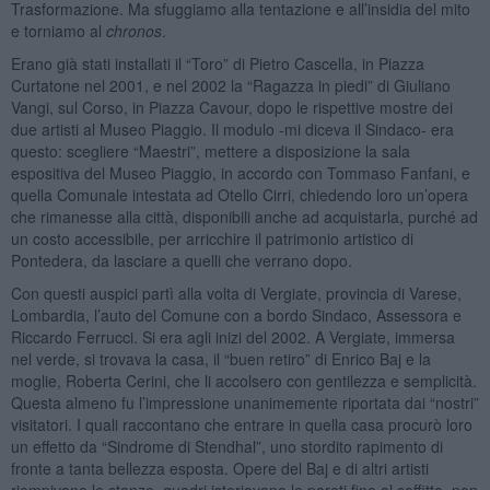
Trasformazione. Ma sfuggiamo alla tentazione e all’insidia del mito
e torniamo al
chronos
.
Erano già stati installati il “Toro” di Pietro Cascella, in Piazza
Curtatone nel 2001, e nel 2002 la “Ragazza in piedi” di Giuliano
Vangi, sul Corso, in Piazza Cavour, dopo le rispettive mostre dei
due artisti al Museo Piaggio. Il modulo -mi diceva il Sindaco- era
questo: scegliere “Maestri”, mettere a disposizione la sala
espositiva del Museo Piaggio, in accordo con Tommaso Fanfani, e
quella Comunale intestata ad Otello Cirri, chiedendo loro un’opera
che rimanesse alla città, disponibili anche ad acquistarla, purché ad
un costo accessibile, per arricchire il patrimonio artistico di
Pontedera, da lasciare a quelli che verrano dopo.
Con questi auspici partì alla volta di Vergiate, provincia di Varese,
Lombardia, l’auto del Comune con a bordo Sindaco, Assessora e
Riccardo Ferrucci. Si era agli inizi del 2002. A Vergiate, immersa
nel verde, si trovava la casa, il “buen retiro” di Enrico Baj e la
moglie, Roberta Cerini, che li accolsero con gentilezza e semplicità.
Questa almeno fu l’impressione unanimemente riportata dai “nostri”
visitatori. I quali raccontano che entrare in quella casa procurò loro
un effetto da “Sindrome di Stendhal”, uno stordito rapimento di
fronte a tanta bellezza esposta. Opere del Baj e di altri artisti
riempivano le stanze, quadri istoriavano le pareti fino al soffitto, non