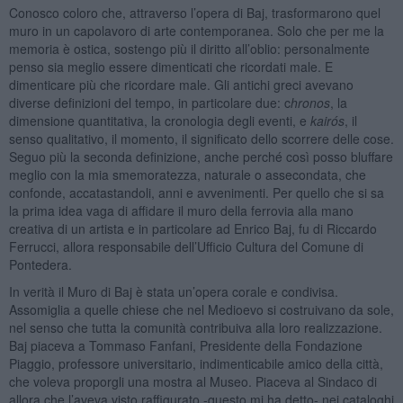
Conosco coloro che, attraverso l’opera di Baj, trasformarono quel
muro in un capolavoro di arte contemporanea. Solo che per me la
memoria è ostica, sostengo più il diritto all’oblio: personalmente
penso sia meglio essere dimenticati che ricordati male. E
dimenticare più che ricordare male. Gli antichi greci avevano
diverse definizioni del tempo, in particolare due: c
hronos
, la
dimensione quantitativa, la cronologia degli eventi, e
ka
irós
, il
senso qualitativo, il momento, il significato dello scorrere delle cose.
Seguo più la seconda definizione, anche perché così posso bluffare
meglio con la mia smemoratezza, naturale o assecondata, che
confonde, accatastandoli, anni e avvenimenti. Per quello che si sa
la prima idea vaga di affidare il muro della ferrovia alla mano
creativa di un artista e in particolare ad Enrico Baj, fu di Riccardo
Ferrucci, allora responsabile dell’Ufficio Cultura del Comune di
Pontedera.
In verità il Muro di Baj è stata un’opera corale e condivisa.
Assomiglia a quelle chiese che nel Medioevo si costruivano da sole,
nel senso che tutta la comunità contribuiva alla loro realizzazione.
Baj piaceva a Tommaso Fanfani, Presidente della Fondazione
Piaggio, professore universitario, indimenticabile amico della città,
che voleva proporgli una mostra al Museo. Piaceva al Sindaco di
allora che l’aveva visto raffigurato -questo mi ha detto- nei cataloghi