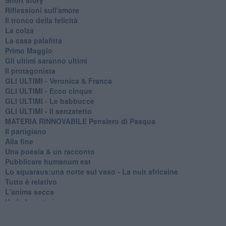
Riflessioni sull'amore
Il tronco della felicità
La colza
La casa palafitta
Primo Maggio
Gli ultimi saranno ultimi
Il protagonista
GLI ULTIMI - Veronica & Franca
GLI ULTIMI - Ecco cinque
GLI ULTIMI - Le babbucce
GLI ULTIMI - Il senzatetto
MATERIA RINNOVABILE Pensiero di Pasqua
Il partigiano
Alla fine
Una poesia & un racconto
Pubblicare humanum est
Lo squaraus:una notte sul vaso - La nuit africaine
Tutto è relativo
L'anima secca
Un bel mortorio
Cosi è la vita
Il tango