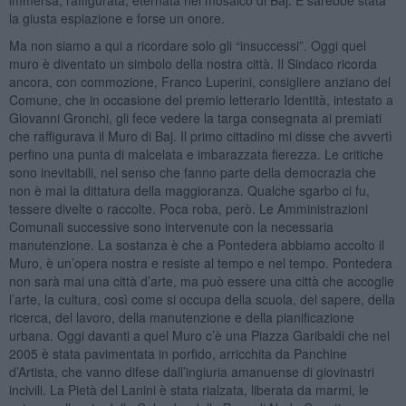
la giusta espiazione e forse un onore.
Ma non siamo a qui a ricordare solo gli “insuccessi”. Oggi quel
muro è diventato un simbolo della nostra città. Il Sindaco ricorda
ancora, con commozione, Franco Luperini, consigliere anziano del
Comune, che in occasione del premio letterario Identità, intestato a
Giovanni Gronchi, gli fece vedere la targa consegnata ai premiati
che raffigurava il Muro di Baj. Il primo cittadino mi disse che avvertì
perfino una punta di malcelata e imbarazzata fierezza. Le critiche
sono inevitabili, nel senso che fanno parte della democrazia che
non è mai la dittatura della maggioranza. Qualche sgarbo ci fu,
tessere divelte o raccolte. Poca roba, però. Le Amministrazioni
Comunali successive sono intervenute con la necessaria
manutenzione. La sostanza è che a Pontedera abbiamo accolto il
Muro, è un’opera nostra e resiste al tempo e nel tempo. Pontedera
non sarà mai una città d’arte, ma può essere una città che accoglie
l’arte, la cultura, così come si occupa della scuola, del sapere, della
ricerca, del lavoro, della manutenzione e della pianificazione
urbana. Oggi davanti a quel Muro c’è una Piazza Garibaldi che nel
2005 è stata pavimentata in porfido, arricchita da Panchine
d’Artista, che vanno difese dall’ingiuria amanuense di giovinastri
incivili. La Pietà del Lanini è stata rialzata, liberata da marmi, le