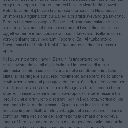
era piatto, troppo uniforme, non restituiva la vivacità del bozzetto.
Roberta Cerini Baj bocciò la proposta e propose la Novamosaici,
un’impresa artigiana con cui Baj ed altri artisti avevano già lavorato.
Furono fatti diversi viaggi a Bollate, nell’hinterland milanese, alla
sede della Novamosaici che consegnò dei lavori dimostrativi che
oggettivamente erano considerati buoni, facevano risaltare, con un
vero e brillante opus incertum, l’opera di Baj. Al “Laboratorio
Novamosaici dei Fratelli Toniutti” fu dunque affidata la messa in
opera.
Nel 2004 iniziarono i lavori. Bartalini fu importante per la
realizzazione dei giunti di dilatazione. Un mosaico di quelle
dimensioni sente e subisce il variare delle condizioni climatiche, si
dilata, si restringe, e su questo movimento avrebbero inciso anche
le vibrazioni dovute al passaggio del treno. Quindi, un po’ come per
i ponti, occorreva dividere l’opera. Bisognava fare in modo che non
si determinassero separazioni o sovrapposizioni delle tessere tra
loro. I giunti allora furono disegnati, non in linea retta, verticale, ma
seguendo le figure dei Meccani. Questo rese le divisioni del
mosaico impercettibili, a tutto vantaggio della sua visione lineare e
continua. Altra decisione dell’architetto fu la cimasa che correva
lungo il Muro. Niente era previsto dal progetto originale, ma quella
striscia continua di grigio cemento opprimeva l’opera. Così fu