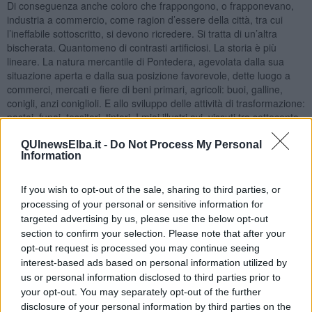
Di conseguenza anche coloro che frappongono, o frapponevano,
industria a commercio, come ragion d’essere della città, tra cui
l’ineffabile sottoscritto, si devono ricredere. Si tratta di un’altra
bischerata. Quantomeno di contrasti artificiosi. La storia è più
lineare. La natura mercantile di Pontedera, agevolata dalla sua
situazione aperta e dalla sua posizione favorevole, dette luogo a
commerci, mercati e fiere di beni primari, agricoli: buoi, galline,
conigli, anzi coniglioli. E allo sviluppo delle attività di trasformazione:
pastai, funai, tessitori, tintori. I miei illustri avi, vissuti tra settecento
e ottocento, erano funaioli, uno era soprannominato “Canapino”,
perché più modesto rispetto al Granduca “Canapone” o perché
QUInewsElba.it -
Do Not Process My Personal
Information
lavorava la canapa. Nel 1903 si costituì il Consorzio Agrario
Cooperativo con un’officina di assistenza tecnica e riparazione di
macchine agricole che nel 1915 dette vita alle Officine Meccaniche
If you wish to opt-out of the sale, sharing to third parties, or
Toscane. Nel 1923 la società assunse il nome di Costruzioni
processing of your personal or sensitive information for
Meccaniche Nazionali, iniziando la produzione di macchine e
targeted advertising by us, please use the below opt-out
motori. E nel 1924 arrivò la Piaggio che acquisì le Officine per la
section to confirm your selection. Please note that after your
sua espansione in Toscana. Qui trovò imprenditori e lavoratori già
opt-out request is processed you may continue seeing
formati, un territorio competitivo.
interest-based ads based on personal information utilized by
Siamo città per questo e non tanto e non solo perché per Regio
us or personal information disclosed to third parties prior to
Decreto, sollecitato da un gerarca fascista concittadino, nel 1930 ce
your opt-out. You may separately opt-out of the further
ne venne assegnato il titolo. Sarebbe un ragionamento apodittico,
disclosure of your personal information by third parties on the