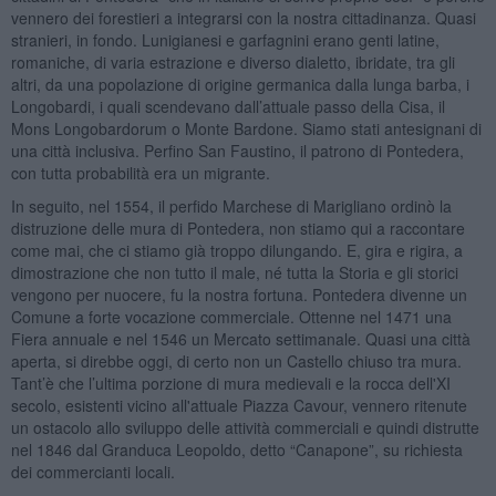
vennero dei forestieri a integrarsi con la nostra cittadinanza. Quasi
stranieri, in fondo. Lunigianesi e garfagnini erano genti latine,
romaniche, di varia estrazione e diverso dialetto, ibridate, tra gli
altri, da una popolazione di origine germanica dalla lunga barba, i
Longobardi, i quali scendevano dall’attuale passo della Cisa, il
Mons Longobardorum o Monte Bardone. Siamo stati antesignani di
una città inclusiva. Perfino San Faustino, il patrono di Pontedera,
con tutta probabilità era un migrante.
In seguito, nel 1554, il perfido Marchese di Marigliano ordinò la
distruzione delle mura di Pontedera, non stiamo qui a raccontare
come mai, che ci stiamo già troppo dilungando. E, gira e rigira, a
dimostrazione che non tutto il male, né tutta la Storia e gli storici
vengono per nuocere, fu la nostra fortuna. Pontedera divenne un
Comune a forte vocazione commerciale. Ottenne nel 1471 una
Fiera annuale e nel 1546 un Mercato settimanale. Quasi una città
aperta, si direbbe oggi, di certo non un Castello chiuso tra mura.
Tant’è che l’ultima porzione di mura medievali e la rocca dell'XI
secolo, esistenti vicino all'attuale Piazza Cavour, vennero ritenute
un ostacolo allo sviluppo delle attività commerciali e quindi distrutte
nel 1846 dal Granduca Leopoldo, detto “Canapone”, su richiesta
dei commercianti locali.