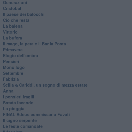
Generazioni
Cristobal
Il paese dei balocchi
Ciò che resta
La balena
Vittorio
La bufera
Il mago, la pera e il Bar la Posta
Primavera
Elogio dell'ombra
Pensieri
Mono logo
Settembre
Fabrizia
​Scilla & Cariddi, un sogno di mezza estate
Anna
I pensieri fragili
Strada facendo
La pioggia
FINAL Adeus commissario Favati
Il cigno serpente
Le feste comandate
Il focolare