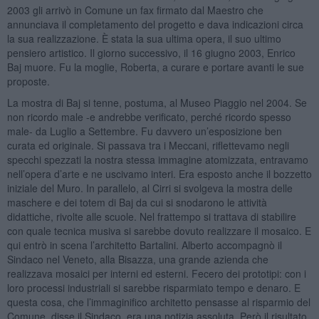
2003 gli arrivò in Comune un fax firmato dal Maestro che
annunciava il completamento del progetto e dava indicazioni circa
la sua realizzazione. È stata la sua ultima opera, il suo ultimo
pensiero artistico. Il giorno successivo, il 16 giugno 2003, Enrico
Baj muore. Fu la moglie, Roberta, a curare e portare avanti le sue
proposte.
La mostra di Baj si tenne, postuma, al Museo Piaggio nel 2004. Se
non ricordo male -e andrebbe verificato, perché ricordo spesso
male- da Luglio a Settembre. Fu davvero un’esposizione ben
curata ed originale. Si passava tra i Meccani, riflettevamo negli
specchi spezzati la nostra stessa immagine atomizzata, entravamo
nell’opera d’arte e ne uscivamo interi. Era esposto anche il bozzetto
iniziale del Muro. In parallelo, al Cirri si svolgeva la mostra delle
maschere e dei totem di Baj da cui si snodarono le attività
didattiche, rivolte alle scuole. Nel frattempo si trattava di stabilire
con quale tecnica musiva si sarebbe dovuto realizzare il mosaico. E
qui entrò in scena l’architetto Bartalini. Alberto accompagnò il
Sindaco nel Veneto, alla Bisazza, una grande azienda che
realizzava mosaici per interni ed esterni. Fecero dei prototipi: con i
loro processi industriali si sarebbe risparmiato tempo e denaro. E
questa cosa, che l’immaginifico architetto pensasse al risparmio del
Comune, disse il Sindaco, era una notizia assoluta. Però il risultato