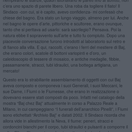
c’era uno spazio di parete libero. Una roba da togliere il fiato! Il
Sindaco -con cui, si è capito, avevo confidenza- mi confessò che
chiese del bagno. Era stato un lungo viaggio, almeno per lui. Anche
nel bagno le opere d’arte, pittoriche e scultoree, erano ovunque,
tanto che si peritava ad usarlo: sarà sacrilegio? Pensava. Poi la
natura ebbe il sopravvento sull’arte e tutto fu compiuto. Dopo una
piacevole conversazione furono introdotti al laboratorio sul retro e
di fianco alla villa. E qui, raccolti, c’erano i ferri del mestiere di Baj,
che erano colori, scatole di bottoni variopinti e d’oro, un
caleidoscopio di tessere di mosaico, e antiche medaglie, fibbie,
passamanerie, stracci, tubi idraulici, una bottega artigiana, un
mercato!
Questo era lo strabiliante assemblamento di oggetti con cui Baj
aveva composto e componeva i suoi Generali, i suoi Meccani, le
sue Dame, i Fiumi o le Fiumesse, che erano in realizzazione o
dovevano essere stati composti da poco. Infatti nel catalogo della
mostra “Baj chez Baj” attualmente in corso a Palazzo Reale a
Milano, in cui campeggiano “I funerali dell’anarchico Pinelli”, i Fiumi
sono etichettati “Archivio Baj” e datati 2002. Il Sindaco ricorda che
allora vide in allestimento la Neva, il fiume: peneri, stracci e
cordoncini bianchi per il corpo, tubi idraulici e pulsanti a comporre il