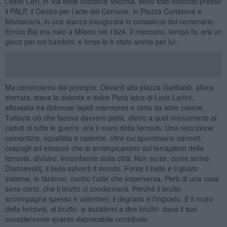
Otello Cirri, in Via della Stazione Vecchia, sono stati collocati presso
il PALP, il Centro per l’arte del Comune, in Piazza Curtatone e
Montanara, in una stanza inaugurata in occasione del centenario.
Enrico Baj era nato a Milano nel 1924. Il meccano, tempo fa, era un
gioco per noi bambini, e forse lo è stato anche per lui.
Ma cominciamo dal principio. Davanti alla piazza Garibaldi, allora
sterrata, stava la dolente e dolce Pietà laica di Loris Lanini,
affossata tra dolorose lapidi marmoree e cinta da tetre catene.
Tuttavia ciò che faceva davvero pietà, dietro a quel monumento ai
caduti di tutte le guerre, era il muro della ferrovia. Una recinzione
cementizia, squallida e cadente, oltre cui spuntavano canneti,
cespugli ed erbacce che si arrampicavano sul terrapieno della
ferrovia, divisivo, incombente sulla città. Non so se, come scrive
Dostoevskij, il bello salverà il mondo. Forse il bello e il giusto
insieme, lo faranno, contro l’utile che imperversa. Però di una cosa
sono certo: che il brutto ci condannerà. Perché il brutto
accompagna spesso e volentieri, il degrado e l’ingiusto. E il muro
della ferrovia, al brutto -e aiutatemi a dire brutto- dava il suo
considerevole quanto deprecabile contributo.