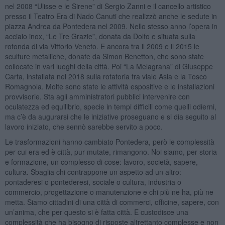
nel 2008 “Ulisse e le Sirene” di Sergio Zanni e il cancello artistico
presso il Teatro Era di Nado Canuti che realizzò anche le sedute in
piazza Andrea da Pontedera nel 2009. Nello stesso anno l’opera in
acciaio inox, “Le Tre Grazie”, donata da Dolfo e situata sulla
rotonda di via Vittorio Veneto. E ancora tra il 2009 e il 2015 le
sculture metalliche, donate da Simon Benetton, che sono state
collocate in vari luoghi della città. Poi “La Melagrana” di Giuseppe
Carta, installata nel 2018 sulla rotatoria tra viale Asia e la Tosco
Romagnola. Molte sono state le attività espositive e le installazioni
provvisorie. Sta agli amministratori pubblici intervenire con
oculatezza ed equilibrio, specie in tempi difficili come quelli odierni,
ma c’è da augurarsi che le iniziative proseguano e si dia seguito al
lavoro iniziato, che sennò sarebbe servito a poco.
Le trasformazioni hanno cambiato Pontedera, però le complessità
per cui era ed è città, pur mutate, rimangono. Noi siamo, per storia
e formazione, un complesso di cose: lavoro, società, sapere,
cultura. Sbaglia chi contrappone un aspetto ad un altro:
pontaderesi o pontederesi, sociale o cultura, industria o
commercio, progettazione o manutenzione e chi più ne ha, più ne
metta. Siamo cittadini di una città di commerci, officine, sapere, con
un’anima, che per questo si è fatta città. E custodisce una
complessità che ha bisogno di risposte altrettanto complesse e non