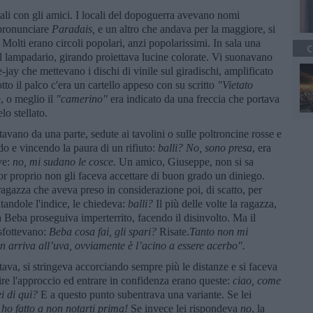
ali con gli amici. I locali del dopoguerra avevano nomi
 pronunciare
Paradais,
e un altro che andava per la maggiore, si
. Molti erano circoli popolari, anzi popolarissimi. In sala una
C
il lampadario, girando proiettava lucine colorate. Vi suonavano
-jay che mettevano i dischi di vinile sul giradischi, amplificato
otto il palco c'era un cartello appeso con su scritto
"Vietato
te, o meglio il
"camerino"
era indicato da una freccia che portava
lo stellato.
tavano da una parte, sedute ai tavolini o sulle poltroncine rosse e
ndo e vincendo la paura di un rifiuto:
balli? No, sono presa
, era
ve:
no, mi sudano le cosce.
Un amico, Giuseppe, non si sa
or proprio non gli faceva accettare di buon grado un diniego.
 ragazza che aveva preso in considerazione poi, di scatto, per
ntandole l'indice, le chiedeva:
balli?
Il più delle volte la ragazza,
a Beba proseguiva imperterrito, facendo il disinvolto. Ma il
sfottevano:
Beba cosa fai, gli spari?
Risate.
Tanto non mi
 arriva all’uva, ovviamente è l’acino a essere acerbo".
 stava, si stringeva accorciando sempre più le distanze e si faceva
re l'approccio ed entrare in confidenza erano queste:
ciao, come
i di qui?
E a questo punto subentrava una variante. Se lei
ho fatto a non notarti prima!
Se invece lei rispondeva
no
, la