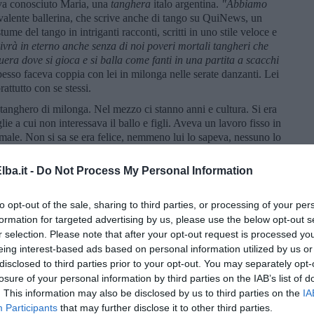
aveva conosciuto Maria, una
tanghera
italo argentina.
"Abbiamo
valente ballerina, che scrive anche di tango su QuiNews, un
tume del tango in intriganti racconti, scritti in uno stile veloce e
ivr
à in eterno anche senza di noi poveri mortali tangheri che
era dove si gioca e si balla come fanti in una partita a scacchi
pesso faceva coppia con lei in milonga nelle serate danzanti. Lei
attutto con se stessi.
a tanghero di milonga. Nel mezzo ci stanno anni e cultura. Si era
e a cui non interessava il ballo e figli. Aveva un lavoro fisso in
male. Non si sa se era felice, nemmeno lui lo sapeva, nessuno lo
amici un giorno la settimana avevano il calcetto e chissà se era
tango ed era solo tango. A volte incontrava Maria, a volte no. E
ba.it -
Do Not Process My Personal Information
ita è un tango.
to opt-out of the sale, sharing to third parties, or processing of your per
formation for targeted advertising by us, please use the below opt-out s
r selection. Please note that after your opt-out request is processed y
eing interest-based ads based on personal information utilized by us or
 è una frase famosa di
Enrique Santos Discépolo. La sintesi
disclosed to third parties prior to your opt-out. You may separately opt-
 "La volpe e l'uva" è di Maria Caruso che scrive con questo nome
losure of your personal information by third parties on the IAB’s list of
e" ed è sua anche la riflessione sull'eternità del tango. Da lei
. This information may also be disclosed by us to third parties on the
IA
nozioni di tango descritte, sperando di averlo fatto
Participants
that may further disclose it to other third parties.