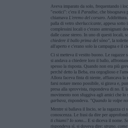
Aveva imparato da solo, frequentando i loc
"esotici": c'era il
Paradise
, che bisognava
chiamava
L'eremo del corsaro
. Addirittura
palla di vetro
sberluccicante
, appesa sotto 
complessini locali o c'erano antesignani dee
dalle casse stereo. In uno di questi locali, s
chiedere il ballo prima del sòno"
, la toilet
all'aperto e c'erano solo la campagna e il cie
Ci si metteva il vestito buono. Le ragazze s
si andava a chiedere loro il ballo, affronta
spesso la risposta. Quando non era più gre
perché detto la Beba, era orgoglioso e l'am
Allora faceva finta di niente, affiancava la
farsi notare meno possibile, si girava e, pu
presa alla sprovvista, rispondeva di no. E l
movimento non sfuggiva agli amici che lo 
garbava,
rispondeva.
"Quando la volpe non
Mentre si ballava il liscio, se la ragazza ci
conoscenza. Le frasi da dire per approfondi
ti chiami? Io sono
... E si diceva il nome.
Se
rispondeva
sì
, si doveva dire:
strano, come 