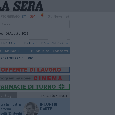
27°
33°
RTOFERRAIO
QuiNews.net
vedì
06 Agosto 2026
PRATO
FIRENZE
SIENA
AREZZO
e
Animali
Pubblicità
Contatti
PORTOFERRAIO
RIO
ui Blog
di Riccardo Ferrucci
INCONTRI
ucca la mostra
D'ARTE
Marcello
selli “Dialoghi