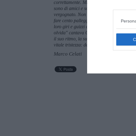
correttamente. Mi scuso se non è stato così.
sono di amici e sono travisati. Non so ba
vergognato. Non so se mi sarebbe piaciuto
fare cento palleggi, il calcio era per gli u
Persona
loro giri e guizzi di ballo: chissà se ero si
olvida" cantava Gardel "
florecerá
la vida,
il suo ritmo, la sua filosofia. Ammiro e invi
vitale tristezza: del tango sento la malinc
Marco Celati