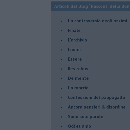
Articoli dal Blog “Racconti della do
La controversia degli azzimi
Finale
L'archivio
I nomi
Essere
Res rebus
De mente
La marcia
Confessioni del pappagallo
Ancora pensieri & disordine
Sono solo parole
Odi et amo