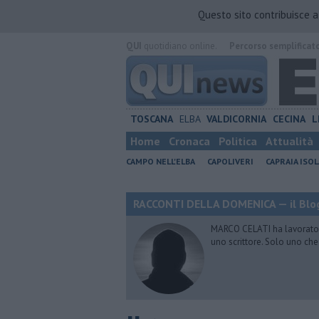
Questo sito contribuisce 
QUI
quotidiano online.
Percorso semplificat
TOSCANA
ELBA
VALDICORNIA
CECINA
L
Home
Cronaca
Politica
Attualità
CAMPO NELL'ELBA
CAPOLIVERI
CAPRAIA ISOL
RACCONTI DELLA DOMENICA — il Blog
MARCO CELATI ha lavorato e 
uno scrittore. Solo uno che 