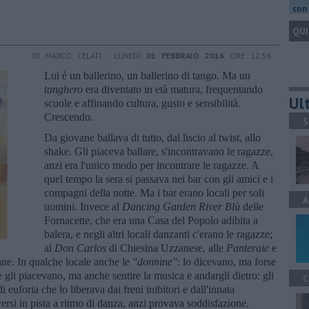
con 
QUI
DI MARCO CELATI - LUNEDÌ
01 FEBBRAIO 2016
ORE 12:56
Lui è un ballerino, un ballerino di tango. Ma un
tanghero
era diventato in età matura, frequentando
Ult
scuole e affinando cultura, gusto e sensibilità.
Crescendo.
S
Da giovane ballava di tutto, dal liscio al twist, allo
shake. Gli piaceva ballare, s'incontravano le ragazze,
anzi era l'unico modo per incontrare le ragazze. A
quel tempo la sera si passava nei bar con gli amici e i
compagni della notte. Ma i bar erano locali per soli
A
uomini. Invece al
Dancing Garden River Blù
delle
Fornacette, che era una Casa del Popolo adibita a
balera, e negli altri locali danzanti c'erano le ragazze;
al
Don Carlos
di Chiesina Uzzanese, alle
Panteraie
e
nne. In qualche locale anche le
"donnine"
: lo dicevano, ma forse
gli piacevano, ma anche sentire la musica e andargli dietro: gli
C
euforia che lo liberava dai freni inibitori e dall'innata
rsi in pista a ritmo di danza, anzi provava soddisfazione.