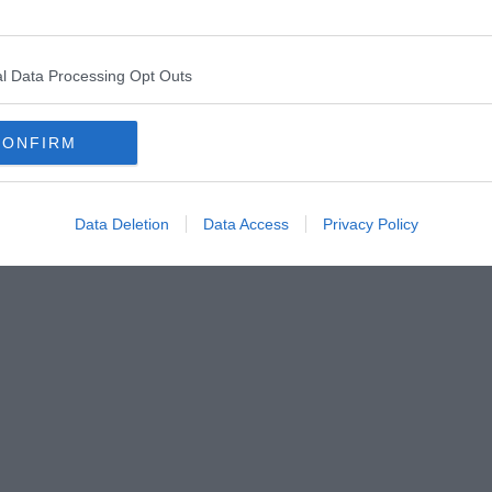
 "Italiani d'Argentina" è di Ivano Fossati. I ricordi delle balere
llare, non ho mai saputo, non sono mai andato, mi sono sempre
 farlo. Un tempo dicevo di no, che giocavo a calcio e sapevo
omini. Però mi affascinava vedere le coppie danzanti, strette nei
l Data Processing Opt Outs
ncero. Si mente spesso, sopratutto a se stessi. "Todo, todo se
no existirá el dolor". Di certo il tango mi piace, la sua musica,
dio i ballerini tangheri. Il tango mi attrae con la sua allegra e
CONFIRM
onia, ma non ne ho, purtroppo, la disinvoltura.
Data Deletion
Data Access
Privacy Policy