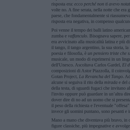
risposta era:
ecco perché non ti avevo nota
volte no. A fine serata, nella notte che era 
paese, che fondamentalmente si riassumeva
risposta era negativa, in compenso qualcun
Poi venne il tempo dei balli latino american
zumba e
vaffanculo
. Bisognava sapere, per 
era avvicinato alla musicalità latina e più di 
il tango, il tango argentino, la sua storia,
poesia e filosofia, è
un pensiero triste che s
musicale, un modo di esprimersi in un ling
dell'Unesco. Ascoltava Carlos Gardel,
El d
composizioni di Astor Piazzolla, il coinvo
Gotan Project,
La Revancha del Tango
. A
alcune si seguiva il rito della
mirada
e del
della testa, di sguardi fugaci che invitano 
l'invito oppure può guardare in un’altra dir
dover dire di no ad un uomo che si present
il peso della richiesta e l'eventuale "offesa
invece gli uomini puntano, sono pesanti e in
Mano a mano che diventava più bravo, in 
figure classiche, più impegnative e avvolge