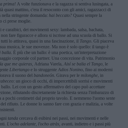
ta prima!
A volte funzionava e la ragazza si sentiva lusingata, a
già quasi mattino, c'era il resoconto con gli amici, ragazzacci di
 nella stringente domanda:
hai beccato?
Quasi sempre la
o ci prese moglie.
i e caraibici, dei movimenti sexy: lambada, salsa, bachata,
non fare figuracce e allora si iscrisse ad una scuola di ballo. Si
tutti lo attirava, quasi in una fascinazione, il
Tango
. Gli piaceva
 la sua musica, le sue movenze. Ma non è solo quello: il tango è
i balla
. È più che un ballo: è una poetica, un'interpretazione
uaggio corporale col partner. Una concezione di vita. Patrimonio
ía que me quieras,
Adriana Varela,
Aisí se balia el Tango,
le
lgente
Libertango
e lo struggente
Adios Nonino
, fino ai moderni
dorava il suono del
bandoneón
. Girava per le
milonghe
, in
cabeceo
: un gioco di occhi, di impercettibili sorrisi e movimenti
al ballo. Lei con un gesto affermativo del capo può accettare
ezione, rifiutando discretamente la richiesta senza l'imbarazzo di
a a pochi centimetri dal proprio tavolo. E nemmeno l'uomo sente
" del rifiuto. Le donne lo sanno fare con grazia e malizia, a volte
sistenti.
ogni
tanda
cercava di esibirsi nei passi, nei movimenti e nelle
nti.
L
'ocho adelante, l'ocho atràs,
avanti, indietro e i passi più