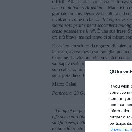
difficili. Alla scuola a cui si era iscritto 
l'aria di italiani d'Argentina"
. Maria è una 
giornale on line. Descrive la cultura e il cos
incalzante come un ballo.
"Il tango vive e v
siamo solo pedine nella scacchiera milongu
senza possederne il re"
. È una sua frase. S
era più brava, ma nel tango ci si misura sopr
E così era cresciuto: da ragazzo di balera 
laureato, aveva messo su famiglia, una mogli
Comune. La vita non gli aveva detto tanto 
sa. Sapeva solo una cosa: che, come i suoi 
solo calcetto, lui invece aveva il ballo, il 
QUInewsEl
sulla pista dava il meglio di se'. Perché la v
Marco Celati
If you wish 
sensitive in
Pontedera, 29 Gennaio 2016
confirm you
_______________________
continue se
"Il tango è un pensiero triste che si balla"
information 
efficace e mirabile della favola di Esopo,
further disc
su QuiNews, nella rubrica "Parole milonguer
participants
e qua e là in rete ho saccheggiato le poche 
Downstream 