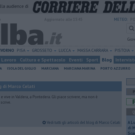
alla audience di
o
Aggiornato alle 15:45
METEO:
PO
Gio
IVORNO
PISA
GROSSETO
LUCCA
MASSA CARRARA
PISTOIA
Lavoro
Cultura e Spettacolo
Eventi
Sport
Blog
Intervist
A
ISOLA DEL GIGLIO
MARCIANA
MARCIANA MARINA
PORTO AZZURRO
 di Marco Celati
vive in Valdera, a Pontedera. Gli piace scrivere, ma non è
scrive.
Q
Vedi tutti gli articoli del blog di Marco Celati
A L
di 
Scar