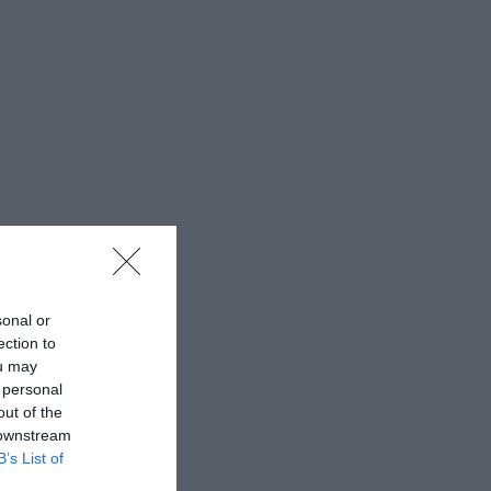
sonal or
ection to
ou may
 personal
out of the
 downstream
B’s List of