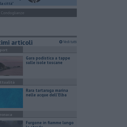
la città"
Condoglianze
imi articoli
Vedi tutti
port
Gara podistica a tappe
sulle isole toscane
ttualità
Rara tartaruga marina
nelle acque dell'Elba
ronaca
Furgone in fiamme lungo