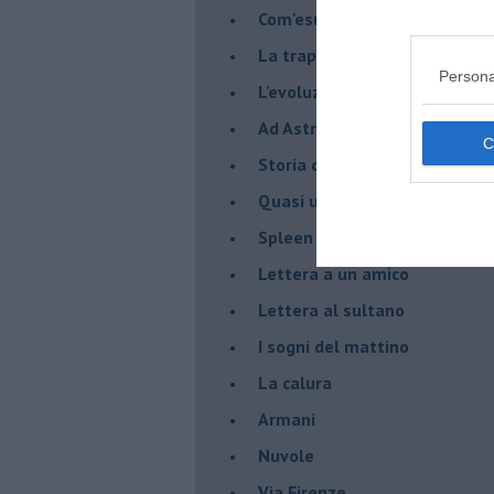
Com'esuli pensieri
La trappola di Tucidide, o dell
Persona
L'evoluzione umana
Ad Astra
Storia di io - Quasi un compit
Quasi una lezione
Spleen
Lettera a un amico
Lettera al sultano
I sogni del mattino
La calura
Armani
Nuvole
Via Firenze