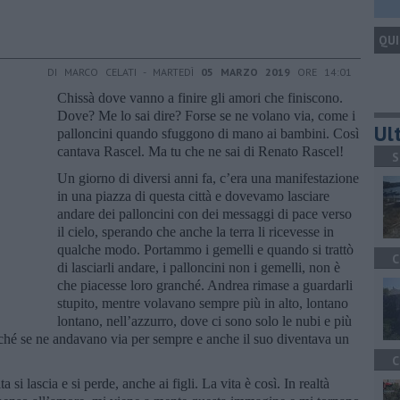
QUI
DI MARCO CELATI - MARTEDÌ
05 MARZO 2019
ORE 14:01
Chissà dove vanno a finire gli amori che finiscono.
Dove? Me lo sai dire? Forse se ne volano via, come i
Ult
palloncini quando sfuggono di mano ai bambini. Così
cantava Rascel. Ma tu che ne sai di Renato Rascel!
S
Un giorno di diversi anni fa, c’era una manifestazione
in una piazza di questa città e dovevamo lasciare
andare dei palloncini con dei messaggi di pace verso
il cielo, sperando che anche la terra li ricevesse in
qualche modo. Portammo i gemelli e quando si trattò
C
di lasciarli andare, i palloncini non i gemelli, non è
che piacesse loro granché. Andrea rimase a guardarli
stupito, mentre volavano sempre più in alto, lontano
lontano, nell’azzurro, dove ci sono solo le nubi e più
erché se ne andavano via per sempre e anche il suo diventava un
C
 si lascia e si perde, anche ai figli. La vita è così. In realtà