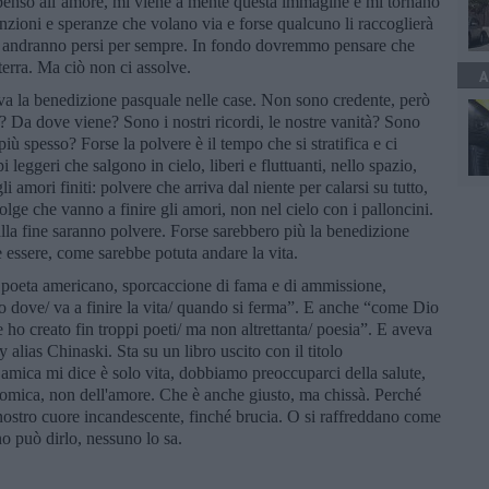
e penso all’amore, mi viene a mente questa immagine e mi tornano
enzioni e speranze che volano via e forse qualcuno li raccoglierà
rse andranno persi per sempre. In fondo dovremmo pensare che
 terra. Ma ciò non ci assolve.
A
iva la benedizione pasquale nelle case. Non sono credente, però
? Da dove viene? Sono i nostri ricordi, le nostre vanità? Sono
iù spesso? Forse la polvere è il tempo che si stratifica e ci
leggeri che salgono in cielo, liberi e fluttuanti, nello spazio,
 amori finiti: polvere che arriva dal niente per calarsi su tutto,
olge che vanno a finire gli amori, non nel cielo con i palloncini.
alla fine saranno polvere. Forse sarebbero più la benedizione
essere, come sarebbe potuta andare la vita.
 poeta americano, sporcaccione di fama e di ammissione,
 dove/ va a finire la vita/ quando si ferma”. E anche “come Dio
 ho creato fin troppi poeti/ ma non altrettanta/ poesia”. E aveva
lias Chinaski. Sta su un libro uscito con il titolo
amica mi dice è solo vita, dobbiamo preoccuparci della salute,
nomica, non dell'amore. Che è anche giusto, ma chissà. Perché
 nostro cuore incandescente, finché brucia. O si raffreddano come
o può dirlo, nessuno lo sa.