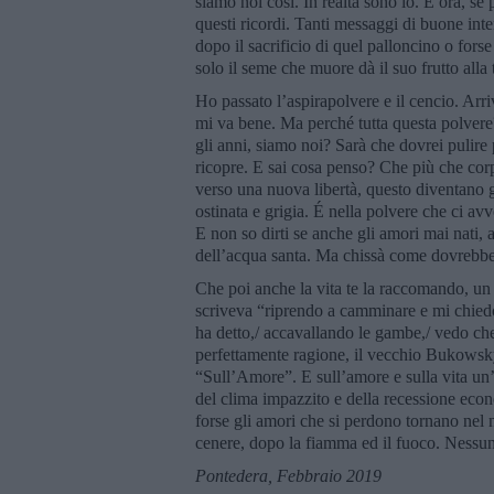
siamo noi così. In realtà sono io. E ora, s
questi ricordi. Tanti messaggi di buone int
dopo il sacrificio di quel palloncino o fo
solo il seme che muore dà il suo frutto alla
Ho passato l’aspirapolvere e il cencio. Arr
mi va bene. Ma perché tutta questa polvere
gli anni, siamo noi? Sarà che dovrei pulire p
ricopre. E sai cosa penso? Che più che corpi 
verso una nuova libertà, questo diventano gli
ostinata e grigia. É nella polvere che ci avv
E non so dirti se anche gli amori mai nati, 
dell’acqua santa. Ma chissà come dovrebbe 
Che poi anche la vita te la raccomando, un
scriveva “riprendo a camminare e mi chiedo
ha detto,/ accavallando le gambe,/ vedo che
perfettamente ragione, il vecchio Bukowsky a
“Sull’Amore”. E sull’amore e sulla vita un’
del clima impazzito e della recessione eco
forse gli amori che si perdono tornano nel
cenere, dopo la fiamma ed il fuoco. Nessun
Pontedera, Febbraio 2019