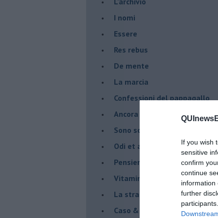
L'archivio
I nomi
Essere
Res rebus
De mente
La marcia
Confessioni del pappagallo
Ancora pensieri & disordine
QUInewsEl
Sono solo parole
If you wish 
Odi et amo
sensitive in
Pensieri in disordine sparso
confirm you
continue se
Vitamina D
information 
La strada
further disc
participants
Caso & cambiamento
Downstream 