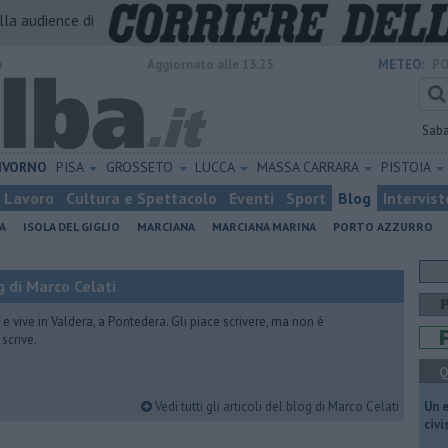
alla audience di
o
Aggiornato alle 13:25
METEO:
PO
Sab
IVORNO
PISA
GROSSETO
LUCCA
MASSA CARRARA
PISTOIA
Lavoro
Cultura e Spettacolo
Eventi
Sport
Blog
Intervist
A
ISOLA DEL GIGLIO
MARCIANA
MARCIANA MARINA
PORTO AZZURRO
 di Marco Celati
vive in Valdera, a Pontedera. Gli piace scrivere, ma non è
scrive.
Q
Vedi tutti gli articoli del blog di Marco Celati
​Un 
civ