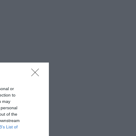
sonal or
ection to
ou may
 personal
out of the
 downstream
B’s List of