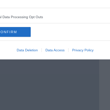
a 3ª C
l Data Processing Opt Outs
CONFIRM
o in classe
Data Deletion
Data Access
Privacy Policy