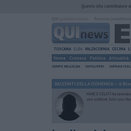
Questo sito contribuisce 
QUI
quotidiano online.
Percorso semplificat
TOSCANA
ELBA
VALDICORNIA
CECINA
L
Home
Cronaca
Politica
Attualità
CAMPO NELL'ELBA
CAPOLIVERI
CAPRAIA ISOL
RACCONTI DELLA DOMENICA — il Blog
MARCO CELATI ha lavorato e 
uno scrittore. Solo uno che 