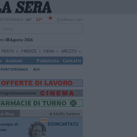
26°
32°
RTOFERRAIO
QuiNews.net
ato
08 Agosto 2026
PRATO
FIRENZE
SIENA
AREZZO
e
Animali
Pubblicità
Contatti
PORTOFERRAIO
RIO
ui Blog
di Adolfo Santoro
DISINCANTATO
esempio di
ismo