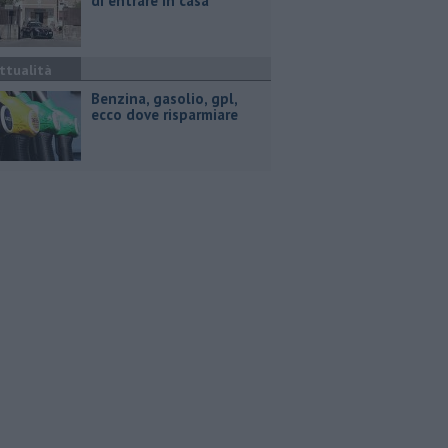
di entrare in casa
ttualità
​Benzina, gasolio, gpl,
ecco dove risparmiare