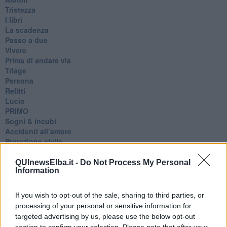
Tristezza
I libri
La scadenza
Passo a due
Vivere
Prima di andare via
Triage
Persona
Relitti
Lucio
PRIMO
Sogni & incubi
Accidenti all’amore
Protezione civile
Walter
Appunti per l'inverno
QUInewsElba.it -
Do Not Process My Personal
Information
Il muro di Baj
Biografia emotiva
La tempesta e altro
If you wish to opt-out of the sale, sharing to third parties, or
Umani
processing of your personal or sensitive information for
I bolidi
targeted advertising by us, please use the below opt-out
Parole
section to confirm your selection. Please note that after your