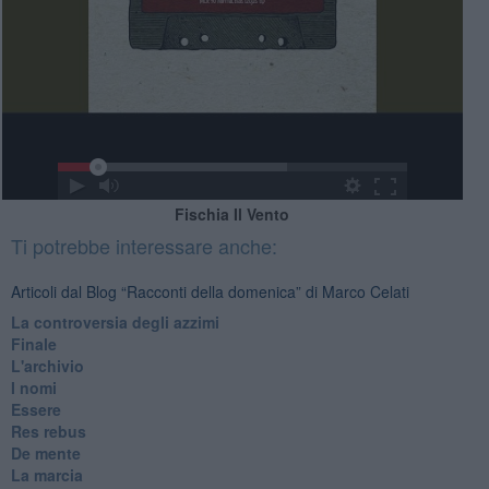
Fischia Il Vento
Ti potrebbe interessare anche:
Articoli dal Blog “Racconti della domenica” di Marco Celati
La controversia degli azzimi
Finale
L'archivio
I nomi
Essere
Res rebus
De mente
La marcia