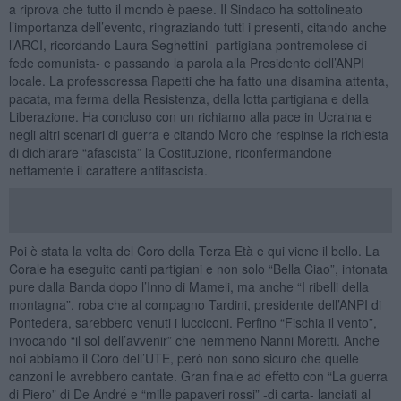
a riprova che tutto il mondo è paese. Il Sindaco ha sottolineato
l’importanza dell’evento, ringraziando tutti i presenti, citando anche
l’ARCI, ricordando Laura Seghettini -partigiana pontremolese di
fede comunista- e passando la parola alla Presidente dell’ANPI
locale. La professoressa Rapetti che ha fatto una disamina attenta,
pacata, ma ferma della Resistenza, della lotta partigiana e della
Liberazione. Ha concluso con un richiamo alla pace in Ucraina e
negli altri scenari di guerra e citando Moro che respinse la richiesta
di dichiarare “afascista” la Costituzione, riconfermandone
nettamente il carattere antifascista.
Poi è stata la volta del Coro della Terza Età e qui viene il bello. La
Corale ha eseguito canti partigiani e non solo “Bella Ciao”, intonata
pure dalla Banda dopo l’Inno di Mameli, ma anche “I ribelli della
montagna”, roba che al compagno Tardini, presidente dell’ANPI di
Pontedera, sarebbero venuti i lucciconi. Perfino “Fischia il vento”,
invocando “il sol dell’avvenir” che nemmeno Nanni Moretti. Anche
noi abbiamo il Coro dell’UTE, però non sono sicuro che quelle
canzoni le avrebbero cantate. Gran finale ad effetto con “La guerra
di Piero” di De André e “mille papaveri rossi” -di carta- lanciati al