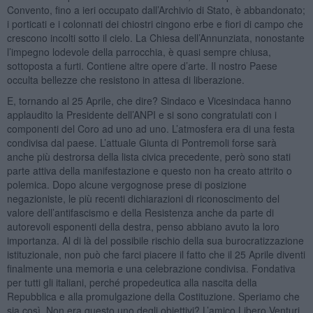
Convento, fino a ieri occupato dall’Archivio di Stato, è abbandonato;
i porticati e i colonnati dei chiostri cingono erbe e fiori di campo che
crescono incolti sotto il cielo. La Chiesa dell’Annunziata, nonostante
l’impegno lodevole della parrocchia, è quasi sempre chiusa,
sottoposta a furti. Contiene altre opere d’arte. Il nostro Paese
occulta bellezze che resistono in attesa di liberazione.
E, tornando al 25 Aprile, che dire? Sindaco e Vicesindaca hanno
applaudito la Presidente dell’ANPI e si sono congratulati con i
componenti del Coro ad uno ad uno. L’atmosfera era di una festa
condivisa dal paese. L’attuale Giunta di Pontremoli forse sarà
anche più destrorsa della lista civica precedente, però sono stati
parte attiva della manifestazione e questo non ha creato attrito o
polemica. Dopo alcune vergognose prese di posizione
negazioniste, le più recenti dichiarazioni di riconoscimento del
valore dell’antifascismo e della Resistenza anche da parte di
autorevoli esponenti della destra, penso abbiano avuto la loro
importanza. Al di là del possibile rischio della sua burocratizzazione
istituzionale, non può che farci piacere il fatto che il 25 Aprile diventi
finalmente una memoria e una celebrazione condivisa. Fondativa
per tutti gli italiani, perché propedeutica alla nascita della
Repubblica e alla promulgazione della Costituzione. Speriamo che
sia così. Non era questo uno degli obiettivi? L’amico Libero Venturi