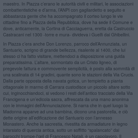
maestro. In Piazza c’erano le autorità civili e militari, le associazioni
combattentistiche e d’arma, l’ANPI con gagliardetto e seguito e
abbastanza gente che ha accompagnato il corteo lungo le vie
cittadine fino a Piazza della Repubblica, dove ha sede il Comune e
dove, anticamente, la Cortina di Cacciaguerra, eretta da Castruccio
Castracani nel 1300 -torre e mura- divideva i Guelfi dai Ghibellini.
In Piazza c’era anche Don Lorenzo, parroco dell’Annunziata, un
Santuario, scrigno di grande bellezza, risalente al 1400, che lui
stesso ci ha fatto visitare, mettendoci a disposizione una guida
preparatissima. L’altare, sormontato da un Cristo ligneo, di
pregevole fattura e commovente semplicità, è posto alla sommità di
una scalinata di 14 gradini, quante sono le stazioni della Via Crucis.
Dalla parte opposta della navata gotica, un tempietto a pianta
ottagonale in marmo di Carrara custodisce un piccolo altare sotto
cui, inginocchiandoci, si vedono i resti dell’antico tracciato della Via
Francigena e un’edicola sacra, affrescata da una mano anonima
con le immagini dell’Annunciazione. Si narra che in quel luogo la
Madonna apparve ad una bambina, dicono una pastorella, e ciò
dette origine all’edificazione del Santuario con l’annesso
Monastero. Anche la sacrestia, rivestita da armadiature in legno
intarsiato di quercia antica, sotto un soffitto “spalancato” dai
barocchi trompe-l'œil di Francesco Natali, è un capolavoro. Il