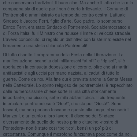
che conservano tradizioni. Il buon cibo. Ma anche il fatto che la mia
compagna sia di quelle parti non è certo irrilevante. Il Comune di
Pontremoli è amministrato da tempo dal centro destra. L’attuale
Sindaco è Jacopo Ferri, figlio d’arte. Suo padre, lo scomparso
Enrico Ferri, era stato Sindaco di Pontremoli. Socialdemocratico e
di Forza Italia, fu il Ministro che ridusse il limite di velocità stradale.
L’avevo conosciuto, ci regalò un distintivo con la stellina: esiste nel
firmamento una stella chiamata Pontremoli!
Di tutto rispetto il programma della Festa della Liberazione. La
manifestazione, scandita dai militareschi “at.nti!” e “rip.so!”, si è
aperta con la consueta deposizione di corone, oltre che ai martiri
antifascisti e agli uccisi per mano nazista, ai caduti di tutte le
guerre. Come da noi. Alla fine qui è prevista anche la Santa Messa
nella Cattedrale. Lo spirito religioso dei pontremolesi è rispecchiato
dalle numerosissime chiese sorte in una città storicamente
importante, ma piccola, sette mila abitanti circa. Il più frequente
intercalare pontremolese è “Gee!”, che sta per “Gesù!”. Sono
toscani, ma non parlano toscano e questo alla lunga, ci scuserà il
Manzoni, è un punto a loro favore. Il discorso del Sindaco,
diversamente da quello del nostro primo cittadino -nostro di
Pontedera- non è stato così “politico”, bensì un po’ più di
circostanza. Comunque il microfono funzionava poco come da noi,