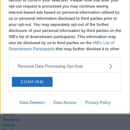
Amarezza
opt-out request is processed you may continue seeing
Colpa & merito
interest-based ads based on personal information utilized by
Vento
us or personal information disclosed to third parties prior to
​LA PANCHINA ROSSA Requiem per il Commissario
your opt-out. You may separately opt-out of the further
Ospedali del cuore
disclosure of your personal information by third parties on the
Coraçào
IAB’s list of downstream participants. This information may
Charlie
also be disclosed by us to third parties on the
IAB’s List of
Il telefono del vento
Downstream Participants
that may further disclose it to other
Testamento & Commiato
third parties.
Poeta
​La colpa - Memorie del commissario
Personal Data Processing Opt Outs
Autunno
Gracias a la vida
Somnium
CONFIRM
Fly me to the moon
Hop!
O sonho de um prisioneiro
Memòrias
Data Deletion
Data Access
Privacy Policy
Sto qui
Scrivi
Bestiario
Pillole