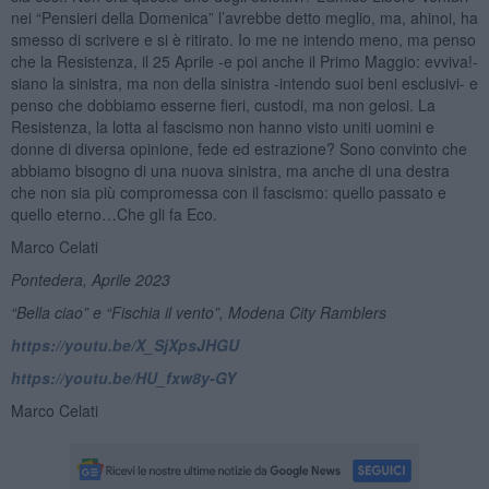
nei “Pensieri della Domenica” l’avrebbe detto meglio, ma, ahinoi, ha
smesso di scrivere e si è ritirato. Io me ne intendo meno, ma penso
che la Resistenza, il 25 Aprile -e poi anche il Primo Maggio: evviva!-
siano la sinistra, ma non della sinistra -intendo suoi beni esclusivi- e
penso che dobbiamo esserne fieri, custodi, ma non gelosi. La
Resistenza, la lotta al fascismo non hanno visto uniti uomini e
donne di diversa opinione, fede ed estrazione? Sono convinto che
abbiamo bisogno di una nuova sinistra, ma anche di una destra
che non sia più compromessa con il fascismo: quello passato e
quello eterno…Che gli fa Eco.
Marco Celati
Pontedera, Aprile 2023
“Bella ciao” e “Fischia il vento”, Modena City Ramblers
https://youtu.be/X_SjXpsJHGU
https://youtu.be/HU_fxw8y-GY
Marco Celati