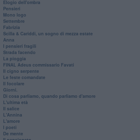
Elogio dell'ombra
Pensieri
Mono logo
Settembre
Fabrizia
​Scilla & Cariddi, un sogno di mezza estate
Anna
I pensieri fragili
Strada facendo
La pioggia
FINAL Adeus commissario Favati
Il cigno serpente
Le feste comandate
Il focolare
Giorni.
Di cosa parliamo, quando parliamo d'amore
L'ultima età
Il salice
L'Annina
L'amore
I poeti
De mente
Il pensionato