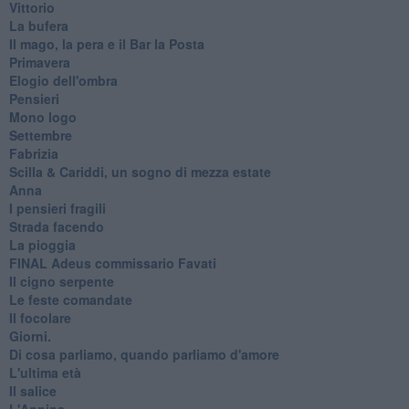
Vittorio
La bufera
Il mago, la pera e il Bar la Posta
Primavera
Elogio dell'ombra
Pensieri
Mono logo
Settembre
Fabrizia
​Scilla & Cariddi, un sogno di mezza estate
Anna
I pensieri fragili
Strada facendo
La pioggia
FINAL Adeus commissario Favati
Il cigno serpente
Le feste comandate
Il focolare
Giorni.
Di cosa parliamo, quando parliamo d'amore
L'ultima età
Il salice
L'Annina