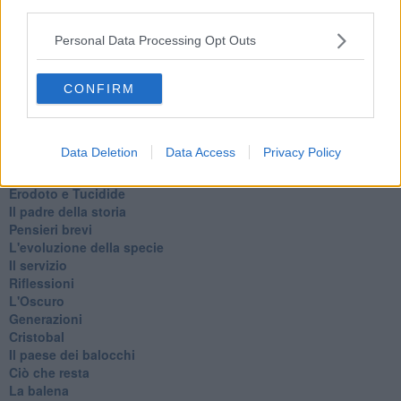
third parties.
Utopie
Estate
Personal Data Processing Opt Outs
Il lago
Il diluvio
La classe
CONFIRM
Pensieri incoerenti
Dal balcone
Insomnia
Data Deletion
Data Access
Privacy Policy
Il guardiano
Lo sgombero
Erodoto e Tucidide
Il padre della storia
Pensieri brevi
L'evoluzione della specie
Il servizio
Riflessioni
L'Oscuro
Generazioni
Cristobal
Il paese dei balocchi
Ciò che resta
La balena