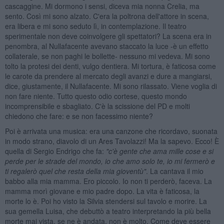
cascaggine. Mi dormono i sensi, diceva mia nonna Crelia, ma
sento. Così mi sono alzato. C'era la poltrona dell'attore in scena,
era libera e mi sono seduto lì, in contemplazione. Il teatro
sperimentale non deve coinvolgere gli spettatori? La scena era in
penombra, al Nullafacente avevano staccato la luce -è un effetto
collaterale, se non paghi le bollette- nessuno mi vedeva. Mi sono
tolto la protesi dei denti, vulgo dentiera. Mi tortura, è faticosa come
le carote da prendere al mercato degli avanzi e dure a mangiarsi,
dice, giustamente, il Nullafacente. Mi sono rilassato. Viene voglia di
non fare niente. Tutto questo odio cortese, questo mondo
incomprensibile e sbagliato. C'è la scissione del PD e molti
chiedono che fare: e se non facessimo niente?
Poi è arrivata una musica: era una canzone che ricordavo, suonata
in modo strano, diavolo di un Ares Tavolazzi! Ma la sapevo. Ecco! È
quella di Sergio Endrigo che fa:
"c'è gente che ama mille cose e si
perde per le strade del mondo, io che amo solo te, io mi fermerò e
ti regalerò quel che resta della mia gioventù"
. La cantava il mio
babbo alla mia mamma. Ero piccolo. Io non ti perderò, faceva. La
mamma morì giovane e mio padre dopo. La vita è faticosa, la
morte lo è. Poi ho visto la Silvia stendersi sul tavolo e morire. La
sua gemella Luisa, che debuttò a teatro interpretando la più bella
morte mai vista, se ne è andata, non è molto. Come deve essere