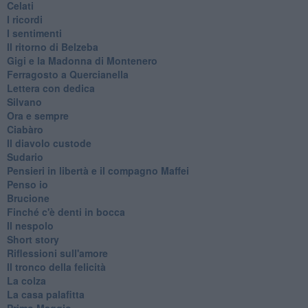
Celati
I ricordi
I sentimenti
Il ritorno di Belzeba
Gigi e la Madonna di Montenero
Ferragosto a Quercianella
Lettera con dedica
Silvano
Ora e sempre
Ciabàro
Il diavolo custode
Sudario
Pensieri in libertà e il compagno Maffei
Penso io
Brucione
Finché c'è denti in bocca
Il nespolo
Short story
Riflessioni sull'amore
Il tronco della felicità
La colza
La casa palafitta
Primo Maggio