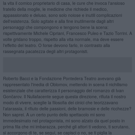
la vita il comico proprietario di casa, le cure che invoca l'ansioso
fratello della moglie, le medicine che richiede il medico,
appassionato e deluso, sono solo noiose e inutili complicazioni
dell'esistenza. Solo agitate e alla fine inutilmente dagli altri
personaggi che compongono e tengono bene la scena:
rispettivamente Michele Cipriani, Francesco Puleo e Tazio Torrini. A
volte gridano troppo, rispetto alla vita normale, ma deve essere
l'effetto del teatro. O forse devono farlo, in contrasto alla
rassegnata pacatezza degli altri protagonisti.
Roberto Bacci e la Fondazione Pontedera Teatro avevano già
rappresentato l'inedia di Oblomov, mettendo in scena il nichilismo
esistenziale che caratterizza il personaggio del romanzo di Ivan
Gončarov. Il Nullafacente segue questa direzione, rifiuta il nostro
modo di vivere, sceglie la filosofia dei cinici che teorizzavano
l'atarassia, il rifiuto delle passioni, delle bramosie e delle ricchezze?
Non saprei. A un certo punto dello spettacolo mi sono
immedesimato nel protagonista, mi sono alzato da quel posto in
prima fila che mi imbarazza, perché gli attori ti vedono, ti scrutano,
si accorgono di te, se segui, se capisci o no, se ti piglia la