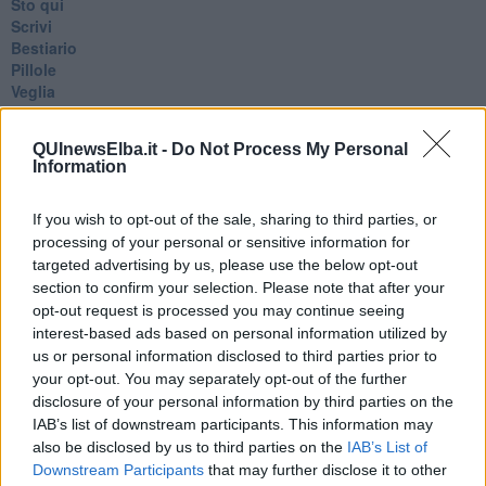
Sto qui
Scrivi
Bestiario
Pillole
Veglia
​“D” come delitto
D
QUInewsElba.it -
Do Not Process My Personal
Belle lettere
Information
25 Aprile
Todo el bien, todo el mal
If you wish to opt-out of the sale, sharing to third parties, or
Silenzio
Le parole
processing of your personal or sensitive information for
​L’Australiana
targeted advertising by us, please use the below opt-out
Le stelle del jazz
section to confirm your selection. Please note that after your
Vita & morte
opt-out request is processed you may continue seeing
Auguri
interest-based ads based on personal information utilized by
Moro
us or personal information disclosed to third parties prior to
Passanti
your opt-out. You may separately opt-out of the further
Continuando, la nonna e il carretto
disclosure of your personal information by third parties on the
Metaverso smart
IAB’s list of downstream participants. This information may
Fiamme
also be disclosed by us to third parties on the
IAB’s List of
Anzi
Downstream Participants
that may further disclose it to other
Confessioni autoreferenziali