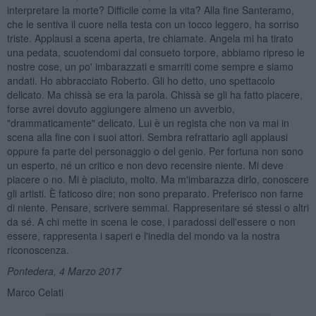
interpretare la morte? Difficile come la vita? Alla fine Santeramo,
che le sentiva il cuore nella testa con un tocco leggero, ha sorriso
triste. Applausi a scena aperta, tre chiamate. Angela mi ha tirato
una pedata, scuotendomi dal consueto torpore, abbiamo ripreso le
nostre cose, un po' imbarazzati e smarriti come sempre e siamo
andati. Ho abbracciato Roberto. Gli ho detto, uno spettacolo
delicato. Ma chissà se era la parola. Chissà se gli ha fatto piacere,
forse avrei dovuto aggiungere almeno un avverbio,
"drammaticamente" delicato. Lui è un regista che non va mai in
scena alla fine con i suoi attori. Sembra refrattario agli applausi
oppure fa parte del personaggio o del genio. Per fortuna non sono
un esperto, né un critico e non devo recensire niente. Mi deve
piacere o no. Mi è piaciuto, molto. Ma m'imbarazza dirlo, conoscere
gli artisti. È faticoso dire; non sono preparato. Preferisco non farne
di niente. Pensare, scrivere semmai. Rappresentare sé stessi o altri
da sé. A chi mette in scena le cose, i paradossi dell'essere o non
essere, rappresenta i saperi e l'inedia del mondo va la nostra
riconoscenza.
Pontedera, 4 Marzo 2017
Marco Celati