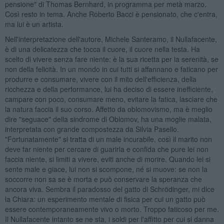
pensione" di Thomas Bernhard, in programma per metà marzo.
Così resto in tema. Anche Roberto Bacci è pensionato, che c'entra,
ma lui è un artista.
Nell'interpretazione dell'autore, Michele Santeramo, il Nullafacente,
è di una delicatezza che tocca il cuore, il cuore nella testa. Ha
scelto di vivere senza fare niente: è la sua ricetta per la serenità, se
non della felicità. In un mondo in cui tutti si affannano e faticano per
produrre e consumare, vivere con il mito dell'efficienza, della
ricchezza e della performance, lui ha deciso di essere inefficiente,
campare con poco, consumare meno, evitare la fatica, lasciare che
la natura faccia il suo corso. Affetto da oblomovismo, ma è meglio
dire "seguace" della sindrome di Oblomov, ha una moglie malata,
interpretata con grande compostezza da Silvia Pasello.
"Fortunatamente" si tratta di un male incurabile, così il marito non
deve far niente per cercare di guarirla e confida che pure lei non
faccia niente, si limiti a vivere, eviti anche di morire. Quando lei si
sente male e giace, lui non si scompone, né si muove: se non la
soccorre non sa se è morta e può conservare la speranza che
ancora viva. Sembra il paradosso del gatto di Schrödinger, mi dice
la Chiara: un esperimento mentale di fisica per cui un gatto può
essere contemporaneamente vivo o morto. Troppo faticoso per me.
Il Nullafacente intanto se ne sta, i soldi per l'affitto per cui si danna