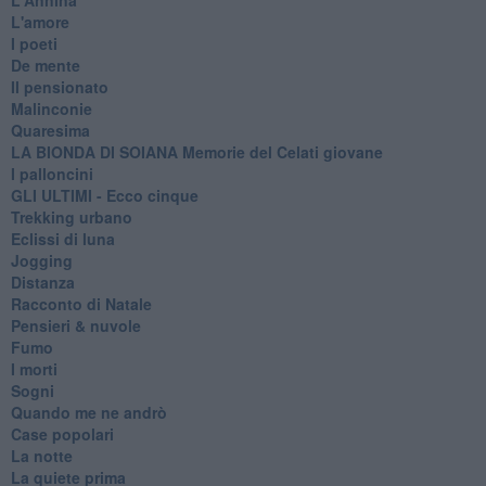
L'amore
I poeti
De mente
Il pensionato
Malinconie
Quaresima
LA BIONDA DI SOIANA Memorie del Celati giovane
I palloncini
GLI ULTIMI - Ecco cinque
Trekking urbano
Eclissi di luna
Jogging
Distanza
Racconto di Natale
Pensieri & nuvole
Fumo
I morti
Sogni
Quando me ne andrò
Case popolari
La notte
La quiete prima