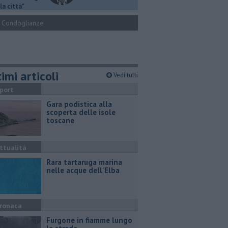
la città"
Condoglianze
imi articoli
Vedi tutti
port
Gara podistica alla
scoperta delle isole
toscane
ttualità
Rara tartaruga marina
nelle acque dell'Elba
ronaca
Furgone in fiamme lungo