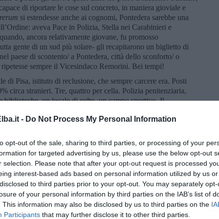
pace di riportare le cose sul concreto, in maniera gioviale e
 rerum
si estendesse anche ai cognomi, Pontedera sarebbe una
ll’Ordine: aveva Pace in Polizia, Stella nei Carabinieri e
, quando, ancora relativamente giovane, fu promosso
utta gente di un sud più solare- gli recapitarono un biglietto di
el paese di scontento/ a Pontedera, città dello sconforto/ o
o ripetesse sempre il Vicesindaco Remorini. Bei tempi!
di Pisa, istituto di reclusione, che sempre carcere era. Posti
% circa stranieri. Tre, quattro per cella. Polizia penitenziaria,
e biblioteche, un locale di culto, un campo sportivo. Il
i del settore femminile, 29 recluse, e aspettava.
ba.it -
Do Not Process My Personal Information
lto da quando, con il contributo degli amministratori locali,
rtivo con il fondo sintetico, giocando una partita contro i
to opt-out of the sale, sharing to third parties, or processing of your per
l Sindaco di Pisa e rimediato, nel senso di subìto, un fallo con
formation for targeted advertising by us, please use the below opt-out s
 lungo la gamba destra, al limite del reato penale. L’incontro
r selection. Please note that after your opt-out request is processed y
bitro con un rigore assegnato alla squadra del Don Bosco, regalato
irito agonistico! Era per solidarietà.
eing interest-based ads based on personal information utilized by us or
disclosed to third parties prior to your opt-out. You may separately opt-
a carceraria, che rimase sulla porta, una reclusa, che il
losure of your personal information by third parties on the IAB’s list of
nobbe. Magra, non appariscente, ma ben curata compatibilmente
. This information may also be disclosed by us to third parties on the
IA
 accompagnata dalla psicoterapeuta che aveva parlato qualche
Participants
that may further disclose it to other third parties.
o e la dottoressa ricordò al visitatore che quell’incontro faceva