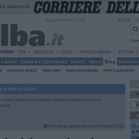
alla audience di
o
Aggiornato alle 19:30
METEO:
PO
Gio
IVORNO
PISA
GROSSETO
LUCCA
MASSA CARRARA
PISTOIA
Lavoro
Cultura e Spettacolo
Eventi
Sport
Blog
Intervist
A
ISOLA DEL GIGLIO
MARCIANA
MARCIANA MARINA
PORTO AZZURRO
 di Marco Celati
vive in Valdera, a Pontedera. Gli piace scrivere, ma non è
scrive.
Q
Vedi tutti gli articoli del blog di Marco Celati
A L
di 
Scar