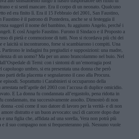
va allo smistamento lungo il nastro trasportatore dei rifiuti di
 strano e si sentì mancare. Era il corpo di un neonato. Qualcuno
o ed era finito lì. Era il 15 Febbraio del 2001, San Faustino,
an Faustino è il patrono di Pontedera, anche se si festeggia il
enza suggerì il nome del bambino, fu aggiunto Angelo, perché i
ngeli. E così Angelo Faustino. Furono il Sindaco e il Proposto a
enso di pietà e commozione di tutti. Non si ricordava più chi dei
 e laicità si incontrarono, forse si scambiarono i compiti. Una
Partirono le indagini fra pregiudizi e supposizioni: una madre,
a violenza di un uomo? Ma per un anno brancolammo nel buio. Nel
all’Ospedale di Terni: con i sintomi di un’emorragia post
el capoluogo umbro, si era presentata una donna che però
no parti della placenta e segnalarono il caso alla Procura.
e episodi. Soprattutto i Carabinieri si occuparono della
 arrestata nell’aprile del 2003 con l’accusa di duplice omicidio.
ovato. E La donna fu condannata all’ergastolo, pena ridotta in
fu condannato, ma successivamente assolto. Dimostrò di non
a donna -così come il suo datore di lavoro per la verità- e di non
n amore distratto e un buon avvocato: uscì di carcere dopo due
e una figlia che, affidata ad una sorella, Vera non potrà più
era e il suo compagno non si frequenteranno più. Nessuno vuole