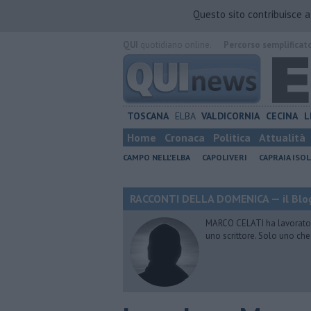
Questo sito contribuisce 
QUI
quotidiano online.
Percorso semplificat
TOSCANA
ELBA
VALDICORNIA
CECINA
L
Home
Cronaca
Politica
Attualità
CAMPO NELL'ELBA
CAPOLIVERI
CAPRAIA ISOL
RACCONTI DELLA DOMENICA — il Blog
MARCO CELATI ha lavorato e 
uno scrittore. Solo uno che 