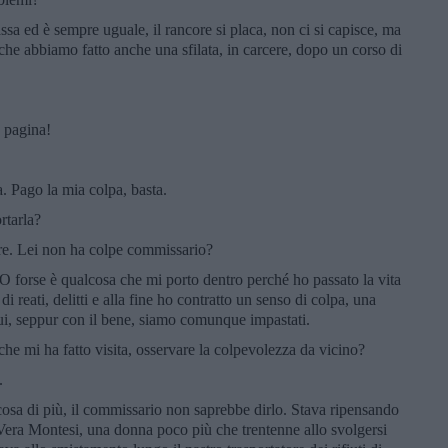
assa ed è sempre uguale, il rancore si placa, non ci si capisce, ma
 che abbiamo fatto anche una sfilata, in carcere, dopo un corso di
a pagina!
. Pago la mia colpa, basta.
rtarla?
re. Lei non ha colpe commissario?
O forse è qualcosa che mi porto dentro perché ho passato la vita
di reati, delitti e alla fine ho contratto un senso di colpa, una
 cui, seppur con il bene, siamo comunque impastati.
che mi ha fatto visita, osservare la colpevolezza da vicino?
.
lcosa di più, il commissario non saprebbe dirlo. Stava ripensando
 Vera Montesi, una donna poco più che trentenne allo svolgersi