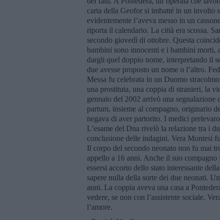
dei fatti. A Pontedera, un’operaia che lavora
carta della Geofor si imbatté in un involto
evidentemente l’aveva messo in un cassonett
riporta il calendario. La città era scossa. S
secondo giovedì di ottobre. Questa coincid
bambini sono innocenti e i bambini morti, a
dargli quel doppio nome, interpretando il s
due avesse proposto un nome o l’altro. Fede
Messa fu celebrata in un Duomo stracolmo. 
una prostituta, una coppia di stranieri, l
gennaio del 2002 arrivò una segnalazione d
partum, insieme al compagno, originario d
negava di aver partorito. I medici prelevaro
L’esame del Dna rivelò la relazione tra i du
conclusione delle indagini. Vera Montesi fu
Il corpo del secondo neonato non fu mai tr
appello a 16 anni. Anche il suo compagno 
essersi accorto dello stato interessante dell
sapere nulla della sorte dei due neonati. U
anni. La coppia aveva una casa a Pontedera 
vedere, se non con l’assistente sociale. V
l’amore.