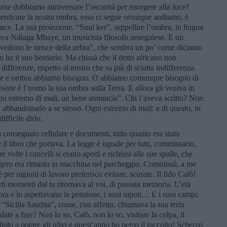
rse dobbiamo attraversare l’oscurità per risorgere alla luce?
nticare la nostra ombra, essa ci segue ovunque andiamo, è
luce. La sua proiezione. “Suul ker”, seppellire l’ombra, in lingua
tava Ndiaga Mbaye, un musicista filosofo senegalese. E un
 vedono le strisce della zebra”, che sembra un po’ come diciamo
no ha il suo bestiario. Ma chissà che il detto africano non
differenze, rispetto al nostro che sa più di sciatta indifferenza.
 luce e ombra abbiamo bisogno. O abbiamo comunque bisogno di
iste è l’uomo la sua ombra sulla Terra. E allora gli veniva in
gni estremo di mali, un bene annuncia”. Chi l’aveva scritto? Non
abbandonarlo a se stesso. Ogni estremo di mali: e di questo, in
ifficile dirlo.
ià consegnato cellulare e documenti, tutto quanto era stato
 il libro che portava. La legge è uguale per tutti, commissario,
e volte i cancelli si erano aperti e richiusi alle sue spalle, che
gero era rimasto in macchina nel parcheggio. Commissà, a me
è per ragioni di lavoro preferisco evitare, scusate. Il fido Calò!
erti momenti dal tu ritornava al voi, di passata memoria. L’età
ora e lo aspettavano la pensione, i suoi nipoti… E i suoi campi:
 “Sicilia Saudita”, come, con affetto, chiamava la sua terra
ate a fare? Non lo so, Calò, non lo so, visitare la colpa, il
iato a potare gli ulivi e quest’anno ho perso il raccolto! Scherzo,