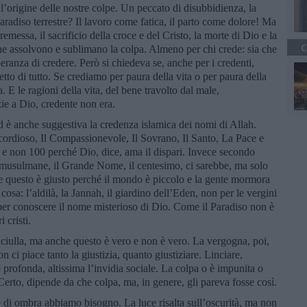
 l’origine delle nostre colpe. Un peccato di disubbidienza, la
radiso terrestre? Il lavoro come fatica, il parto come dolore! Ma
essa, il sacrificio della croce e del Cristo, la morte di Dio e la
C
che assolvono e sublimano la colpa. Almeno per chi crede: sia che
speranza di credere. Però si chiedeva se, anche per i credenti,
tto di tutto. Se crediamo per paura della vita o per paura della
 E le ragioni della vita, del bene travolto dal male,
ie a Dio, credente non era.
d è anche suggestiva la credenza islamica dei nomi di Allah.
cordioso, Il Compassionevole, Il Sovrano, Il Santo, La Pace e
o 99 e non 100 perché Dio, dice, ama il dispari. Invece secondo
ose musulmane, il Grande Nome, il centesimo, ci sarebbe, ma solo
 e questo è giusto perché il mondo è piccolo e la gente mormora
cosa: l’aldilà, la Jannah, il giardino dell’Eden, non per le vergini
a per conoscere il nome misterioso di Dio. Come il Paradiso non è
i cristi.
nciulla, ma anche questo è vero e non è vero. La vergogna, poi,
on ci piace tanto la giustizia, quanto giustiziare. Linciare,
 profonda, altissima l’invidia sociale. La colpa o è impunita o
Certo, dipende da che colpa, ma, in genere, gli pareva fosse così.
di ombra abbiamo bisogno. La luce risalta sull’oscurità, ma non