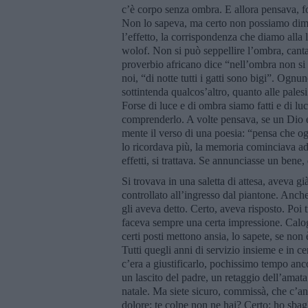
c’è corpo senza ombra. E allora pensava, fo
Non lo sapeva, ma certo non possiamo dime
l’effetto, la corrispondenza che diamo alla 
wolof. Non si può seppellire l’ombra, can
proverbio africano dice “nell’ombra non si
noi, “di notte tutti i gatti sono bigi”. Ognu
sottintenda qualcos’altro, quanto alle palesi 
Forse di luce e di ombra siamo fatti e di
comprenderlo. A volte pensava, se un Dio es
mente il verso di una poesia: “pensa che o
lo ricordava più, la memoria cominciava ad 
effetti, si trattava. Se annunciasse un bene, d
Si trovava in una saletta di attesa, aveva g
controllato all’ingresso dal piantone. Anche
gli aveva detto. Certo, aveva risposto. Poi tr
faceva sempre una certa impressione. Calo
certi posti mettono ansia, lo sapete, se non 
Tutti quegli anni di servizio insieme e in c
c’era a giustificarlo, pochissimo tempo anc
un lascito del padre, un retaggio dell’amata
natale. Ma siete sicuro, commissà, che c’and
dolore; te colpe non ne hai? Certo: ho sbagl