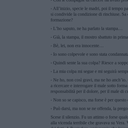
⁃ All’inizio, specie le madri, poi il tempo p
si condivide la condizione di rinchiuse. Sa
formazione?
⁃ L’ho saputo, ne ha parlato la stampa…
⁃ Già, la stampa, il mostro sbattuto in prim
⁃ Bè, lei, non era innocente…
⁃ Io sono colpevole e sono stata condannata
⁃ Quindi sente la sua colpa? Riesce a soppo
⁃ La mia colpa mi segue e mi seguirà semp
⁃ Ne ho, non così gravi, ma ne ho anch’io. 
a ricercare e interrogare il male sotto forma 
responsabilità per il dolore, per il male di
⁃ Non so se capisco, ma forse è per questo 
⁃ Può darsi, ma non se ne offenda, la prego
Scese il silenzio. Fu un attimo o forse qua
alla vicenda terribile che gravava su Vera.