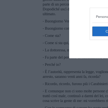
parte di un percorso riabilitativo di reinser
Dopodiché uscì dalla saletta insieme alla gu
ultimato.
Persona
⁃ Buongiorno Vera.
⁃ Buongiorno commissario, è venuto a parla
⁃ Come sta?
⁃ Come si sta qui, però bene.
⁃ La dottoressa, mi ha detto che è lei che h
⁃ Fa parte del percorso di riabilitazione, d
⁃ Perché io?
⁃ È l’autorità, rappresenta la legge, voglio
arresto, saranno venti anni fa, ricorda?
⁃ Ricordo, ricordo, furono più i Carabinieri 
⁃ E comunque non ci sono molte persone ch
trattò così male, continuò a darmi del lei, 
cosa scrive la gente di me: mi vorrebbero r
⁃ Con le compagne di carcere ha avuto pro