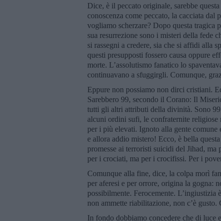
Dice, è il peccato originale, sarebbe questa
conoscenza come peccato, la cacciata dal pa
vogliamo scherzare? Dopo questa tragica prem
sua resurrezione sono i misteri della fede 
si rassegni a credere, sia che si affidi alla 
questi presupposti fossero causa oppure effe
morte. L’assolutismo fanatico lo spaventava.
continuavano a sfuggirgli. Comunque, graz
Eppure non possiamo non dirci cristiani. E
Sarebbero 99, secondo il Corano: Il Miseri
tutti gli altri attributi della divinità. Son
alcuni ordini sufi, le confraternite religi
per i più elevati. Ignoto alla gente comune
e allora addio mistero! Ecco, è bella questa 
promesse ai terroristi suicidi del Jihad, m
per i crociati, ma per i crocifissi. Per i pover
Comunque alla fine, dice, la colpa morì fa
per aferesi e per orrore, origina la gogna: n
possibilmente. Ferocemente. L’ingiustizia è
non ammette riabilitazione, non c’è gusto. 
In fondo dobbiamo concedere che di luce e 