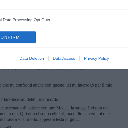
imento e che li avrebbe lasciati a parlare per un’ora circa.
ardia che disse, sono qui accanto, bussi alla porta a colloquio
l Data Processing Opt Outs
re con me, la ringrazio.
CONFIRM
Data Deletion
Data Access
Privacy Policy
a accettato di parlare con me.
icono che potrei uscire prima per buona condotta.
no che mi confronti anche con questo; lei mi interrogò per il mio
a fare luce sui delitti, ma ricordo.
e accettano di parlare con me: Medea, la strega. Lei non mi
come fa ora. Qui non ci sono cellulari, ma radio carcere mi dice
inchiusa a vita, morta, appesa a testa in giù…
blemi?