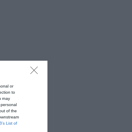
sonal or
ection to
ou may
 personal
out of the
 downstream
B’s List of