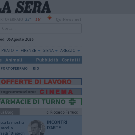
25°
36°
RTOFERRAIO
QuiNews.net
vedì
06 Agosto 2026
PRATO
FIRENZE
SIENA
AREZZO
e
Animali
Pubblicità
Contatti
PORTOFERRAIO
RIO
ui Blog
di Riccardo Ferrucci
INCONTRI
ucca la mostra
D'ARTE
Marcello
selli “Dialoghi