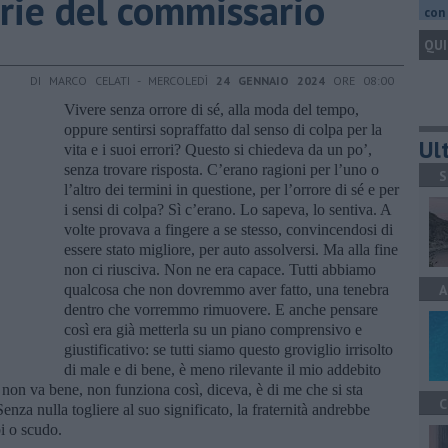
orie del commissario
con 
QUI
DI MARCO CELATI - MERCOLEDÌ
24 GENNAIO 2024
ORE 08:00
Vivere senza orrore di sé, alla moda del tempo,
oppure sentirsi sopraffatto dal senso di colpa per la
Ult
vita e i suoi errori? Questo si chiedeva da un po’,
senza trovare risposta. C’erano ragioni per l’uno o
S
l’altro dei termini in questione, per l’orrore di sé e per
i sensi di colpa? Sì c’erano. Lo sapeva, lo sentiva. A
volte provava a fingere a se stesso, convincendosi di
essere stato migliore, per auto assolversi. Ma alla fine
non ci riusciva. Non ne era capace. Tutti abbiamo
qualcosa che non dovremmo aver fatto, una tenebra
A
dentro che vorremmo rimuovere. E anche pensare
così era già metterla su un piano comprensivo e
giustificativo: se tutti siamo questo groviglio irrisolto
di male e di bene, è meno rilevante il mio addebito
 non va bene, non funziona così, diceva, è di me che si sta
C
enza nulla togliere al suo significato, la fraternità andrebbe
bi o scudo.