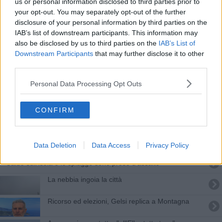
us or personal information disclosed to third parties prior to
Tromba marina e arcobaleno a Cavo
your opt-out. You may separately opt-out of the further
disclosure of your personal information by third parties on the
Sant'Andrea, nata un'altra tartarughina-VIDEO
IAB’s list of downstream participants. This information may
also be disclosed by us to third parties on the
IAB’s List of
L'Epifania porta il sereno
Downstream Participants
that may further disclose it to other
third parties.
​“Musica, bellezza e sensualità, Kate è tornata”
Personal Data Processing Opt Outs
Sono nati i tartarughini a Marina di Campo
CONFIRM
Dalla borsa da mare fa capolino un serpente
L'Elba su Rai1 con Easy Driver
Data Deletion
Data Access
Privacy Policy
Caldo sull'isola e le spiagge sono prese d'assalto
La nebbia ingoia la città
Ricorso ed elezioni, Gelsi replica a Montagna