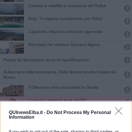
Cambia la viabilità in occasione del Rallye
Amp, "il migliore investimento per l'Elba"
Capoliveri, bilancio comunale approvato
Ricordato l'ex sindaco Giovanni Ageno
Piazza da Verrazzano verso la riqualificazione
A dieci anni dalla scomparsa, Italia Nostra ricorda Oreste del
Buono
Il Difensore civico bacchetta la Giunta
Lorenzo Lambardi esce dal PD
QUInewsElba.it -
Do Not Process My Personal
Nasce Italia Viva Val di Cornia Elba
Information
Ungulati, "nuovo presidente commissario ad
If you wish to opt-out of the sale, sharing to third parties, or
acta!"