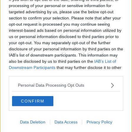
processing of your personal or sensitive information for
L'Omo rinato grazie all'arte di Riccardo Mazzei
targeted advertising by us, please use the below opt-out
section to confirm your selection. Please note that after your
Presidenza del Parco, "ricorso in tutte le sedi"
opt-out request is processed you may continue seeing
interest-based ads based on personal information utilized by
Mtb, Rododendro convocata in Nazionale
us or personal information disclosed to third parties prior to
your opt-out. You may separately opt-out of the further
Acqua dell’Elba rilancia Green Week e Kyoto
disclosure of your personal information by third parties on the
IAB’s list of downstream participants. This information may
Opposizione compatta contro il Bilancio
also be disclosed by us to third parties on the
IAB’s List of
Downstream Participants
that may further disclose it to other
third parties.
"Il giro d'Italia" delle imprese al femminile parla di turismo
77enne elbano si ribalta con l'auto
Personal Data Processing Opt Outs
Depositata la lista del Movimento 5 Stelle
CONFIRM
Lo spettacolo della simulazione dei cani bagnino
Data Deletion
Data Access
Privacy Policy
Rallye Elba, modifiche a viabilità e sosta