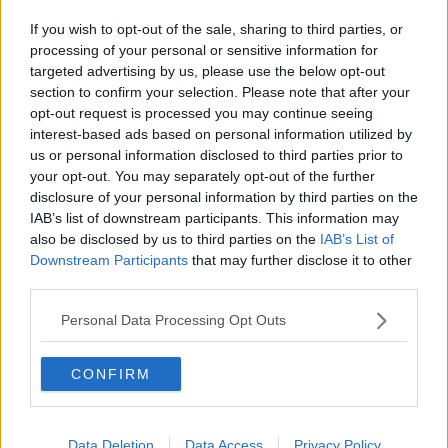
Parità di genere, premi per tesi ed imprese
If you wish to opt-out of the sale, sharing to third parties, or
Rinnovabili, la Cer Elba sul podio nazionale
processing of your personal or sensitive information for
targeted advertising by us, please use the below opt-out
section to confirm your selection. Please note that after your
​Date loro l’Oscar al posto del Nobel per la Pace
opt-out request is processed you may continue seeing
interest-based ads based on personal information utilized by
Due bandi per agricoltura e iniziative locali
us or personal information disclosed to third parties prior to
your opt-out. You may separately opt-out of the further
Turismo sostenibile, l'assessore Marras a Rio
disclosure of your personal information by third parties on the
IAB’s list of downstream participants. This information may
Stacchini va in pensione, il saluto dal Comune
also be disclosed by us to third parties on the
IAB’s List of
Downstream Participants
that may further disclose it to other
"Troppi negozi chiusi in centro storico"
third parties.
Confesercenti Elba, Fabiani nuova presidente
Personal Data Processing Opt Outs
Fondi alle imprese, quattro nuovi bandi
CONFIRM
Turismo, verso strategia e visione condivisa
Fondi a sostegno delle piccole imprese
Data Deletion
Data Access
Privacy Policy