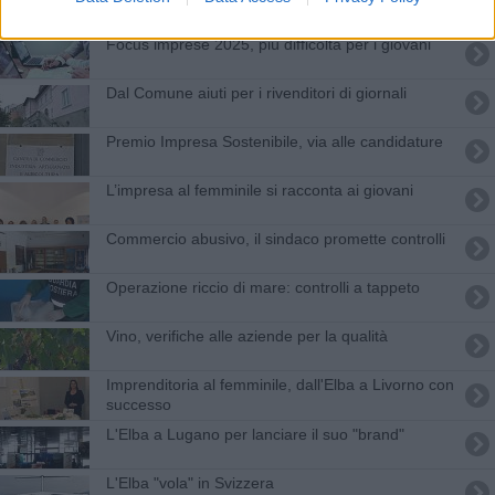
Focus imprese 2025, più difficoltà per i giovani
Dal Comune aiuti per i rivenditori di giornali
Premio Impresa Sostenibile, via alle candidature
L’impresa al femminile si racconta ai giovani
Commercio abusivo, il sindaco promette controlli
Operazione riccio di mare: controlli a tappeto
Vino, verifiche alle aziende per la qualità
Imprenditoria al femminile, dall'Elba a Livorno con
successo
L'Elba a Lugano per lanciare il suo "brand"
L'Elba "vola" in Svizzera