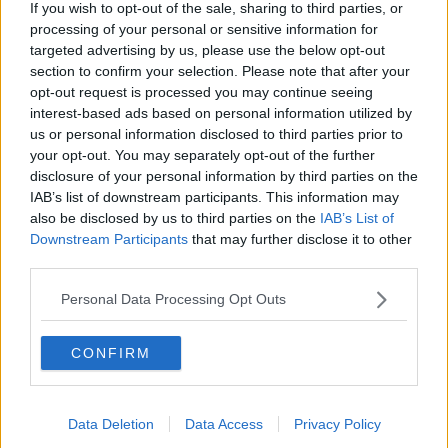
If you wish to opt-out of the sale, sharing to third parties, or
processing of your personal or sensitive information for
La manifestazione culminerà venerdì 11 Luglio, in Piazza della
targeted advertising by us, please use the below opt-out
Chiesa, con la seconda edizione di Marciana Marina in Passerella,
section to confirm your selection. Please note that after your
uno degli appuntamenti più attesi dell'estate.
opt-out request is processed you may continue seeing
Undici attività commerciali porteranno in passerella le proprie
interest-based ads based on personal information utilized by
collezioni, raccontando non solo la moda, ma anche la storia, la
us or personal information disclosed to third parties prior to
personalità e la passione che caratterizzano il commercio di
your opt-out. You may separately opt-out of the further
Marciana Marina.
disclosure of your personal information by third parties on the
IAB’s list of downstream participants. This information may
La Settimana della Moda nasce con l'intento di creare un nuovo
also be disclosed by us to third parties on the
IAB’s List of
modo di vivere il paese, coinvolgendo residenti e turisti e
Downstream Participants
that may further disclose it to other
trasformando le vie del centro in un palcoscenico diffuso, dove ogni
third parties.
attività diventa parte di un progetto comune. Sarà una settimana
ricca di emozioni, pensata per sorprendere il pubblico e valorizzare
Personal Data Processing Opt Outs
le eccellenze del territorio attraverso un programma che verrà
scoperto giorno dopo giorno.
"Il nostro obiettivo – spiegano gli organizzatori – è far crescere
CONFIRM
questa manifestazione anno dopo anno, trasformandola in un
appuntamento capace di promuovere il commercio locale,
rafforzare la collaborazione tra le attività e offrire un'esperienza
Data Deletion
Data Access
Privacy Policy
unica a chi vive e visita Marciana Marina".