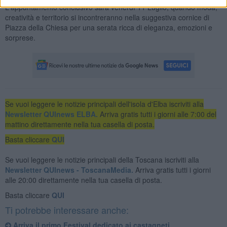
L'appuntamento conclusivo sarà venerdì 11 Luglio, quando moda,
creatività e territorio si incontreranno nella suggestiva cornice di
Piazza della Chiesa per una serata ricca di eleganza, emozioni e
sorprese.
Se vuoi leggere le notizie principali dell'isola d'Elba iscriviti alla
Newsletter QUInews ELBA.
Arriva gratis tutti i giorni alle 7:00 del
mattino direttamente nella tua casella di posta.
Basta cliccare
QUI
Se vuoi leggere le notizie principali della Toscana iscriviti alla
Newsletter QUInews - ToscanaMedia.
Arriva gratis tutti i giorni
alle 20:00 direttamente nella tua casella di posta.
Basta cliccare
QUI
Ti potrebbe interessare anche:
Arriva il primo Festival dedicato ai castagneti