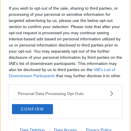
Arriva il brand "Costa di Toscana"
If you wish to opt-out of the sale, sharing to third parties, or
processing of your personal or sensitive information for
Segnale di ripresa per l'economia locale. Bartolini "I dati ci
targeted advertising by us, please use the below opt-out
confermano una stagione turistica positiva"
section to confirm your selection. Please note that after your
opt-out request is processed you may continue seeing
All'Elba da Pisa e Milano Malpensa. Nuovo piano dei voli per la
interest-based ads based on personal information utilized by
stagione 2013
us or personal information disclosed to third parties prior to
your opt-out. You may separately opt-out of the further
Campo boe di Pianosa, domani l'inaugurazione
disclosure of your personal information by third parties on the
IAB’s list of downstream participants. This information may
Politica e Turismo nell'incontro pubblico del Pdl
also be disclosed by us to third parties on the
IAB’s List of
Progetto Co.S.Mo, ci sono anche scuole dell'Elba
Downstream Participants
that may further disclose it to other
third parties.
Presente e futuro delle Isole di Toscana
Personal Data Processing Opt Outs
Guardia di Finanza, i numeri della stagione estiva
CONFIRM
Lo zaino realizzato dai ragazzi vince il premio
Cicloturismo, la presentazione ufficiale domani a Portoferraio
Data Deletion
Data Access
Privacy Policy