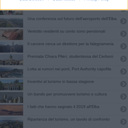
Fiera di Praga, il report degli Albergatori
Una conferenza sul futuro dell'aeroporto dell'Elba
Ventotto residenti su cento sono pensionati
Il carcere cerca un direttore per la falegnameria
Premiata Chiara Pileri, studentessa del Cerboni
Lotta ai rumori nei porti, Port Authority capofila
Incentivi al turismo in bassa stagione
Un bando per promuovere turismo e cultura
I fatti che hanno segnato il 2019 all'Elba
Ripartenza del turismo, un tavolo di confronto