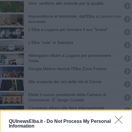
Vino, verifiche alle aziende per la qualità
Imprenditoria al femminile, dall'Elba a Livorno con
successo
L'Elba a Lugano per lanciare il suo "brand"
L'Elba "vola" in Svizzera
Albergatori elbani a Lugano per promuovere
l'isola
Giorgia Meloni rilancia l'Elba Zona Franca
Alla scoperta dei vini della Val di Cornia
Eletto il nuovo presidente della Camera di
Commercio. E' Sergio Costalli
Campeggi elbani alla fiera internazionale
Verso un'unica Camera di Commercio
QUInewsElba.it -
Do Not Process My Personal
Information