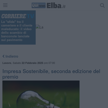
"
La "sfida" tra il
cameriere e il cliente
maleducato: il video
dello scambio di
banconote lanciate
sul pavimento
Indietro
,
Sabato
ore 07:00
Lavoro
22 Febbraio 2025
Impresa Sostenibile, seconda edizione del
premio