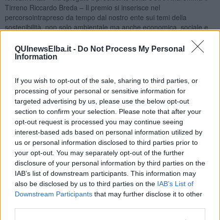
Tirreno Riccardo Breda – Il premio si inserisce nel
percorsointrapreso da tempo dal nostro ente sui temi della
sostenibilità, non solo ambientale ma anche economica, sociale e
digitale, come valore per lo sviluppo, che abbiamo messo al centro
della nostra mission e sul quale continuiamo a lavorare a fianco
QUInewsElba.it -
Do Not Process My Personal
delle aziende e dei soggetti del territorio”.
Information
If you wish to opt-out of the sale, sharing to third parties, or
processing of your personal or sensitive information for
Al premio possono partecipare le micro, piccole e medie imprese,
targeted advertising by us, please use the below opt-out
loro cooperative e consorzi che hanno la sede legale nelle province
section to confirm your selection. Please note that after your
di Grosseto e Livorno. Saranno premiate quattro aziende che a
opt-out request is processed you may continue seeing
partire dal 1° Gennaio 2023 e fino alla data di presentazione della
interest-based ads based on personal information utilized by
domanda, abbiano realizzato progetti di sostenibilità d’impresa in
us or personal information disclosed to third parties prior to
una delle seguenti categorie:
sostenibilità ambientale, sociale,
your opt-out. You may separately opt-out of the further
economica e digitale
. Quella ambientale comprende azioni per
disclosure of your personal information by third parties on the
ridurre l’impatto in termini di risparmio energetico e materiali,
IAB’s list of downstream participants. This information may
passaggio dalle risorse fossili alle energie rinnovabili, riduzione dei
also be disclosed by us to third parties on the
IAB’s List of
consumi, non utilizzo di sostanze pericolose, riduzione di emissioni,
Downstream Participants
that may further disclose it to other
smaltimento rifiuti, economia circolare, mobilità green. La
third parties.
sostenibilità sociale comprende azioni per il benessere del
personale, favorire il lavoro di squadra, incrementare l’equilibrio