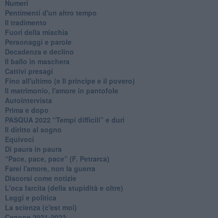
Numeri
Pentimenti d'un altro tempo
Il tradimento
Fuori della mischia
Personaggi e parole
Decadenza e declino
Il ballo in maschera
Cattivi presagi
Fino all'ultimo (e Il principe e il povero)
Il matrimonio, l'amore in pantofole
Autointervista
Prima e dopo
​PASQUA 2022 “Tempi difficili” e duri
Il diritto al sogno
Equivoci
Di paura in paura
​“Pace, pace, pace” (F. Petrarca)
Farei l'amore, non la guerra
Discorsi come notizie
L'oca farcita (della stupidità e oltre)
Leggi e politica
La scienza (c'est moi)
Cenone 2021-2022