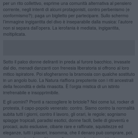
per un rito collettivo, esprime una comunità alternativa al pensiero
corrente, negli intenti di alcuni protagonisti, contro perbenismo (e
conformismo?); paga un biglietto per partecipare. Sullo schermo
l’immagine ingigantita del divo è inseparabile dalla musica: l’autore
non si separa dall’opera. La ierofania è mediata, ingigantita,
moltiplicata.
Sotto il palco donne deliranti in preda al furore bacchico, invasate
dal dio, menadi danzanti con frenesia liberatoria si offrono al loro
mitico ispiratore. Poi sfogheranno la bramosia con qualche sostituto
in un angolo buio. La Natura riaffiora prepotente con i riti ancestrali
della fecondità e della rinascita. È l’orgia mistica di un istinto
irrefrenabile e insopprimibile.
E gli uomini? Pronti a raccogliere le briciole? Noi come lui, rocker di
protesta, il capo-popolo venerato: contro. Siamo contro la normalità
subita tutti i giorni, contro il lavoro, gli orari, le regole; sogniamo
spiagge tropicali, paradisi esotici, donne facili, belle di gioventù e
procaci, auto esclusive, cibarie rare e raffinate, squisitezze ed
eleganze, tutti i piaceri, insomma, che il denaro può comprare, poi,