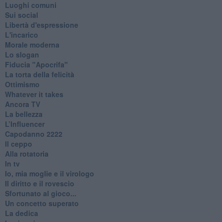
Luoghi comuni
Sui social
Libertà d'espressione
L'incarico
Morale moderna
Lo slogan
Fiducia "Apocrifa"
La torta della felicità
Ottimismo
Whatever it takes
Ancora TV
La bellezza
L’Influencer
​Capodanno 2222
Il ceppo
Alla rotatoria
In tv
Io, mia moglie e il virologo
Il diritto e il rovescio
Sfortunato al gioco...
Un concetto superato
La dedica