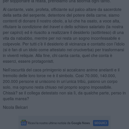
per sopportare la realtà, prendiamo una sbornia ogni tanto.
Al cantante, vate, profeta, officiante sul palco-altare da sacerdote
della setta del serpente, detentore del potere della carne, siamo
contenti di donare il nostro obolo, a lui che ha osato, a voce alta,
rifiutare la condizione del
travet
o dello schiavo salariato (la nostra
per capirci) ed è riuscito a realizzare il desiderio (sottinteso) di una
vita da nababbo, mentre per noi resta un sogno inconfessabile e
colpevole. Per tutti c’è il desiderio di vicinanza e contatto con l’idolo
(si è fan di un idolo come attestato nei cruciverba) per trasformarsi
in viventi reliquie. Alla fine, chi canta canta, quel che conta è
esserci, essere protagonisti.
Nell’oscurità del caos primigenio si accalcano anime anelanti e il
tremolio delle loro torce ne è il simbolo. Così 70.000, 140.000,
200.000 persone si uniscono in un’unica tribù, paiono un corpo
solo, ma ognuno resta chiuso nel proprio sogno impossibile.
Chissà? se il collega detestato non sia lì, da qualche parte, perso in
quella marea?
Nicola Belcari