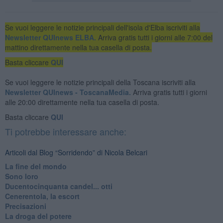
Se vuoi leggere le notizie principali dell'isola d'Elba iscriviti alla
Newsletter QUInews ELBA.
Arriva gratis tutti i giorni alle 7:00 del
mattino direttamente nella tua casella di posta.
Basta cliccare
QUI
Se vuoi leggere le notizie principali della Toscana iscriviti alla
Newsletter QUInews - ToscanaMedia.
Arriva gratis tutti i giorni
alle 20:00 direttamente nella tua casella di posta.
Basta cliccare
QUI
Ti potrebbe interessare anche:
Articoli dal Blog “Sorridendo” di Nicola Belcari
La fine del mondo
Sono loro
Ducentocinquanta candel... otti
Cenerentola, la escort
Precisazioni
La droga del potere