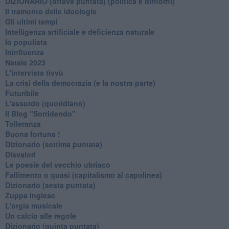
​DIZIONARIO (ottava puntata) (politica e dintorni)
Il tramonto delle ideologie
Gli ultimi tempi
Intelligenza artificiale e deficienza naturale
Io populista
Ininfluenza
Natale 2023
L'intervista tivvù
La crisi della democrazia (e la nostra parte)
Futuribile
L'assurdo (quotidiano)
Il Blog "Sorridendo"
Tolleranza
Buona fortuna !
​Dizionario (settima puntata)
Disvalori
Le poesie del vecchio ubriaco
Fallimento o quasi (capitalismo al capolinea)
Dizionario (sesta puntata)
Zuppa inglese
L'orgia musicale
Un calcio alle regole
Dizionario (quinta puntata)