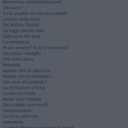
Momenti (e immedesimazione)
Chi sono?
Il più stupido dei mondi possibili
I nemici della verità
Tra Scilla e Cariddi
La legge del più forte
Dalla terra alla luna
La tentazione
​Sì per sempre? O no al momento?
Un brusco risveglio
Ora come allora
Nequizia
Andare oltre lo specchio
Parlare con la televisione
Uno solo al comando?
La ricreazione è finita
La buona notizia
Natale con l'elmetto
Valori dubbi miti fasulli
Demeritocrazia
La tivvù pallonara
Halloween
​Lucrezia Borgia, una storia di potere