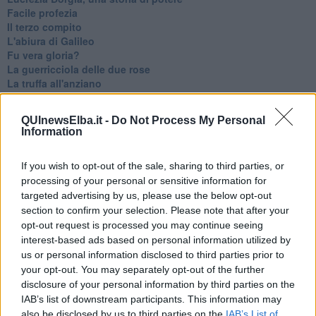
Facile profezia
Il terzo compito
L'abiura di Galileo
Fu vera gloria?
La guerricciola delle due rose
La truffa all'anziano
Alla fermata dell'autobus
La repressione sessuale per sentito dire
QUInewsElba.it -
Do Not Process My Personal
Diseducazione televisiva e inerzia della politica
Information
Foto storica
Esequie solenni
If you wish to opt-out of the sale, sharing to third parties, or
Nostalgia del sangue blu
processing of your personal or sensitive information for
Teste calde
Non avere e non essere
targeted advertising by us, please use the below opt-out
Armiamoci e... avviatevi
section to confirm your selection. Please note that after your
Da Capodanno a Carnevale
opt-out request is processed you may continue seeing
Schizzi di fango
interest-based ads based on personal information utilized by
Sor-riso amaro
us or personal information disclosed to third parties prior to
Fine anno al ristorante
your opt-out. You may separately opt-out of the further
La festa di Capodanno
disclosure of your personal information by third parties on the
Natale 2024
IAB’s list of downstream participants. This information may
Re e regnanti
also be disclosed by us to third parties on the
IAB’s List of