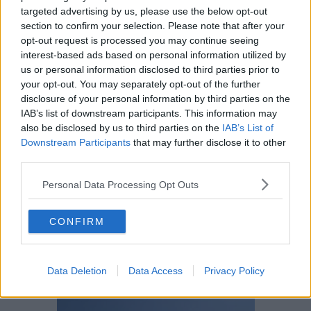
sport come strumento di crescita e condivisione. E’ stato un
targeted advertising by us, please use the below opt-out
momento carico di emozione, partecipazione e orgoglio per tutti
section to confirm your selection. Please note that after your
noi. E soprattutto di grande soddisfazione per il risultato ottenuto
opt-out request is processed you may continue seeing
che premia mesi di duro lavoro. Tutti hanno dato il proprio
interest-based ads based on personal information utilized by
contributo con entusiasmo, impegno e spirito di squadra,
us or personal information disclosed to third parties prior to
dimostrando ancora una volta quanto sia forte il valore della
your opt-out. You may separately opt-out of the further
collaborazione. Il mio grazie va a tutti loro e, in particolare, al
disclosure of your personal information by third parties on the
sindaco Maurizio Papi ed all’intera amministrazione comunale che
IAB’s list of downstream participants. This information may
fin dal primo momento ci sono stati accanto”.
also be disclosed by us to third parties on the
IAB’s List of
“Siamo davvero contenti –
aggiunge il sindaco di Porto Azzurro
Downstream Participants
that may further disclose it to other
Maurizio Papi
– per la perfetta riuscita della ‘Festa del Pulcino’ e
third parties.
per la bella immagine del nostro comune che siamo riusciti a dare
attraverso un’organizzazione che ha funzionato al meglio. La cosa
Personal Data Processing Opt Outs
più bella è stata però vedere la gioia negli occhi dei bambini per un
momento che rimarrà a lungo impresso nella loro memoria.
Ringrazio La Figc- Settore giovanile e Scolastico che ci ha scelti per
CONFIRM
ospitare la cerimonia inaugurale e tutti coloro che, a vario titolo,
hanno offerto la loro collaborazione”.
Data Deletion
Data Access
Privacy Policy