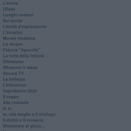
L'errore
Ulisse
Luoghi comuni
Sui social
Libertà d'espressione
L'incarico
Morale moderna
Lo slogan
Fiducia "Apocrifa"
La torta della felicità
Ottimismo
Whatever it takes
Ancora TV
La bellezza
L’Influencer
​Capodanno 2222
Il ceppo
Alla rotatoria
In tv
Io, mia moglie e il virologo
Il diritto e il rovescio
Sfortunato al gioco...