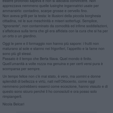
essere profondo sapeva e non si lasciava convincere. Non
apprezzava nemmeno quelle lusinghe ingannatrici usate per
ammansirlo: contadino, scarpe grosse e cervello fino.
Non aveva grilli per la testa: le illusioni della piccola borghesia
cittadina, né le sue meschinità e miseri sotterfugi. Semplice,
"ignorante", non contaminato da comodità ed infime soddisfazioni,
s’affaticava sulla terra che gli era affidata con la cura che si ha per
un orto o un giardino.
Oggi le pere e il formaggio non hanno più sapore: i frutti non
maturano al sole e stanno nei frigoriferi, l’appetito e la fame non
sono più gli stessi.
Passato è il tempo che Berta filava. Quel mondo è finito.
Quell’umanità a volte rozza ma genuina e per certi versi pura è
scomparsa per sempre.
Un tempo felice non c’è mai stato, è vero, ma uomini e donne
splendidi di bellezza e virtù, nati nell’Ottocento, come oggi
nemmeno potrebbero esserci come eccezione, hanno vissuto e di
questo sono sicuro perché li ho conosciuti e ora posso solo
rimpiangerli.
Nicola Belcari