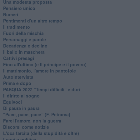
Una modesta proposta
Pensiero unico
Numeri
Pentimenti d'un altro tempo
Il tradimento
Fuori della mischia
Personaggi e parole
Decadenza e declino
Il ballo in maschera
Cattivi presagi
Fino all'ultimo (e Il principe e il povero)
Il matrimonio, l'amore in pantofole
Autointervista
Prima e dopo
​PASQUA 2022 “Tempi difficili” e duri
Il diritto al sogno
Equivoci
Di paura in paura
​“Pace, pace, pace” (F. Petrarca)
Farei l'amore, non la guerra
Discorsi come notizie
L'oca farcita (della stupidità e oltre)
Leggi e politica