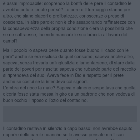
è assai improbabile: scoprendo la bontà delle pere il contadino le
avrebbe potute tenute per sé? Le pere e il formaggio stanno per
altro, che siano piaceri o prelibatezze, conoscenze o prese di
coscienza. In altre parole: non è che assaporando raffinatezze con
la consapevolezza della propria condizione c’era la possibilità che
se ne sottraesse, facendo mancare le sue braccia al lavoro dei
campi?
Ma il popolo lo sapeva bene quanto fosse buono il "cacio con le
pere" anche se era escluso da quel consumo; sapeva anche altro,
sapeva, senza trovarla un’ingiustizia e lamentarsene, di stare dalla
parte dei poveri per nascita; sapeva che rubando parte del raccolto
si riprendeva del suo. Aveva fede in Dio e rispetto per il prete
anche se costui se la intendeva coi signori.
L’ombra del noce fa male? Sapeva o almeno sospettava che quella
diceria fosse stata messa in giro da un padrone che non vedeva di
buon occhio il riposo o l’ozio del contadino.
Il contadino restava in silenzio a capo basso: non avrebbe saputo
opporre delle parole neanche se le avesse pensate ma il suo