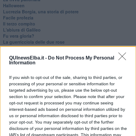
Halloween
​Lucrezia Borgia, una storia di potere
Facile profezia
Il terzo compito
L'abiura di Galileo
Fu vera gloria?
La guerricciola delle due rose
La truffa all'anziano
Alla fermata dell'autobus
QUInewsElba.it -
Do Not Process My Personal
La repressione sessuale per sentito dire
Information
Diseducazione televisiva e inerzia della politica
Foto storica
If you wish to opt-out of the sale, sharing to third parties, or
Esequie solenni
processing of your personal or sensitive information for
Nostalgia del sangue blu
Teste calde
targeted advertising by us, please use the below opt-out
Non avere e non essere
section to confirm your selection. Please note that after your
Armiamoci e... avviatevi
opt-out request is processed you may continue seeing
Da Capodanno a Carnevale
interest-based ads based on personal information utilized by
Schizzi di fango
us or personal information disclosed to third parties prior to
Sor-riso amaro
your opt-out. You may separately opt-out of the further
Fine anno al ristorante
disclosure of your personal information by third parties on the
La festa di Capodanno
IAB’s list of downstream participants. This information may