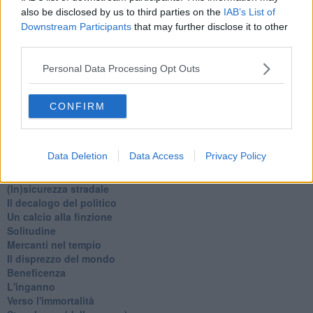
Natale 2024
also be disclosed by us to third parties on the
IAB’s List of
Re e regnanti
Downstream Participants
that may further disclose it to other
A noi interessa il dito non la luna
third parties.
Come rubare allo stato e vivere felici
Una performance
Personal Data Processing Opt Outs
Il compagno
​Io (allo specchio)
Tramonto
CONFIRM
Passato, presente, futuro
La virtù del non fare
Il giorno dei saldi
Data Deletion
Data Access
Privacy Policy
L'ultimo post
Leggendo l'Eneide
​(In)sicurezza stradale
Il decalogo del politico
Un calcio alla finzione
Solitudine
Mercanti nel tempio
Il disprezzo del mondo
Beneficenza
L'inganno
Verso l'immortalità