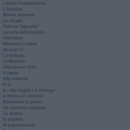
Libertà d'espressione
L'incarico
Morale moderna
Lo slogan
Fiducia "Apocrifa"
La torta della felicità
Ottimismo
Whatever it takes
Ancora TV
La bellezza
L’Influencer
​Capodanno 2222
Il ceppo
Alla rotatoria
In tv
Io, mia moglie e il virologo
Il diritto e il rovescio
Sfortunato al gioco...
Un concetto superato
La dedica
In pizzeria
Al supermercato