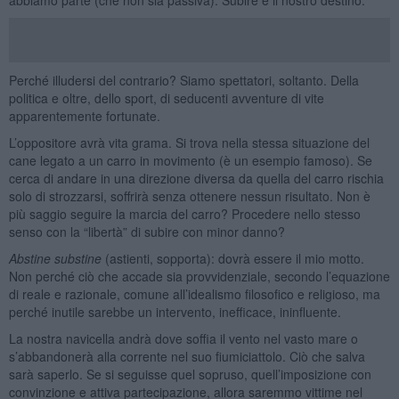
Perché illudersi del contrario? Siamo spettatori, soltanto. Della
politica e oltre, dello sport, di seducenti avventure di vite
apparentemente fortunate.
L’oppositore avrà vita grama. Si trova nella stessa situazione del
cane legato a un carro in movimento (è un esempio famoso). Se
cerca di andare in una direzione diversa da quella del carro rischia
solo di strozzarsi, soffrirà senza ottenere nessun risultato. Non è
più saggio seguire la marcia del carro? Procedere nello stesso
senso con la “libertà” di subire con minor danno?
Abstine substine
(astienti, sopporta): dovrà essere il mio motto.
Non perché ciò che accade sia provvidenziale, secondo l’equazione
di reale e razionale, comune all’idealismo filosofico e religioso, ma
perché inutile sarebbe un intervento, inefficace, ininfluente.
La nostra navicella andrà dove soffia il vento nel vasto mare o
s’abbandonerà alla corrente nel suo fiumiciattolo. Ciò che salva
sarà saperlo. Se si seguisse quel sopruso, quell’imposizione con
convinzione e attiva partecipazione, allora saremmo vittime nel