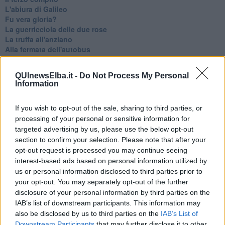
L'abiura di Galileo
Fu vera gloria?
La guerricciola delle due rose
La truffa all'anziano
Alla fermata dell'autobus
La repressione sessuale per sentito dire
Diseducazione televisiva e inerzia della politica
QUInewsElba.it -
Do Not Process My Personal
Foto storica
Information
Esequie solenni
Nostalgia del sangue blu
If you wish to opt-out of the sale, sharing to third parties, or
Teste calde
processing of your personal or sensitive information for
Non avere e non essere
Armiamoci e... avviatevi
targeted advertising by us, please use the below opt-out
Da Capodanno a Carnevale
section to confirm your selection. Please note that after your
Schizzi di fango
opt-out request is processed you may continue seeing
Sor-riso amaro
interest-based ads based on personal information utilized by
Fine anno al ristorante
us or personal information disclosed to third parties prior to
La festa di Capodanno
your opt-out. You may separately opt-out of the further
Natale 2024
disclosure of your personal information by third parties on the
Re e regnanti
IAB’s list of downstream participants. This information may
A noi interessa il dito non la luna
also be disclosed by us to third parties on the
IAB’s List of
Come rubare allo stato e vivere felici
Downstream Participants
that may further disclose it to other