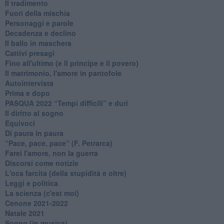
Il tradimento
Fuori della mischia
Personaggi e parole
Decadenza e declino
Il ballo in maschera
Cattivi presagi
Fino all'ultimo (e Il principe e il povero)
Il matrimonio, l'amore in pantofole
Autointervista
Prima e dopo
​PASQUA 2022 “Tempi difficili” e duri
Il diritto al sogno
Equivoci
Di paura in paura
​“Pace, pace, pace” (F. Petrarca)
Farei l'amore, non la guerra
Discorsi come notizie
L'oca farcita (della stupidità e oltre)
Leggi e politica
La scienza (c'est moi)
Cenone 2021-2022
Natale 2021
Sogno (in musica)