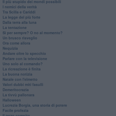
Il più stupido dei mondi possibili
I nemici della verità
Tra Scilla e Cariddi
La legge del più forte
Dalla terra alla luna
La tentazione
​Sì per sempre? O no al momento?
Un brusco risveglio
Ora come allora
Nequizia
Andare oltre lo specchio
Parlare con la televisione
Uno solo al comando?
La ricreazione è finita
La buona notizia
Natale con l'elmetto
Valori dubbi miti fasulli
Demeritocrazia
La tivvù pallonara
Halloween
​Lucrezia Borgia, una storia di potere
Facile profezia
Il terzo compito