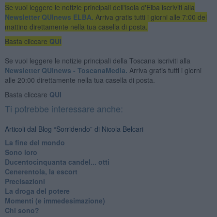
Se vuoi leggere le notizie principali dell'isola d'Elba iscriviti alla
Newsletter QUInews ELBA.
Arriva gratis tutti i giorni alle 7:00 del
mattino direttamente nella tua casella di posta.
Basta cliccare
QUI
Se vuoi leggere le notizie principali della Toscana iscriviti alla
Newsletter QUInews - ToscanaMedia.
Arriva gratis tutti i giorni
alle 20:00 direttamente nella tua casella di posta.
Basta cliccare
QUI
Ti potrebbe interessare anche:
Articoli dal Blog “Sorridendo” di Nicola Belcari
La fine del mondo
Sono loro
Ducentocinquanta candel... otti
Cenerentola, la escort
Precisazioni
La droga del potere
Momenti (e immedesimazione)
Chi sono?