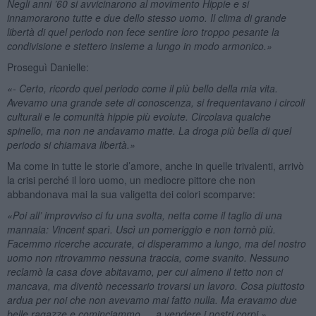
Negli anni ’60 si avvicinarono al movimento Hippie e si
innamorarono tutte e due dello stesso uomo. Il clima di grande
libertà di quel periodo non fece sentire loro troppo pesante la
condivisione e stettero insieme a lungo in modo armonico.»
Proseguì Danielle:
«- Certo, ricordo quel periodo come il più bello della mia vita.
Avevamo una grande sete di conoscenza, si frequentavano i circoli
culturali e le comunità hippie più evolute. Circolava qualche
spinello, ma non ne andavamo matte. La droga più bella di quel
periodo si chiamava libertà.»
Ma come in tutte le storie d’amore, anche in quelle trivalenti, arrivò
la crisi perché il loro uomo, un mediocre pittore che non
abbandonava mai la sua valigetta dei colori scomparve:
«Poi all’ improvviso ci fu una svolta, netta come il taglio di una
mannaia: Vincent sparì. Uscì un pomeriggio e non tornò più.
Facemmo ricerche accurate, ci disperammo a lungo, ma del nostro
uomo non ritrovammo nessuna traccia, come svanito. Nessuno
reclamò la casa dove abitavamo, per cui almeno il tetto non ci
mancava, ma diventò necessario trovarsi un lavoro. Cosa piuttosto
ardua per noi che non avevamo mai fatto nulla. Ma eravamo due
belle ragazze e cominciammo … a vendere i nostri corpi.»