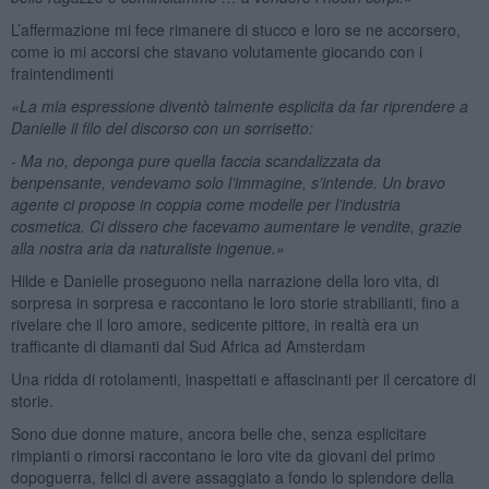
L’affermazione mi fece rimanere di stucco e loro se ne accorsero,
come io mi accorsi che stavano volutamente giocando con i
fraintendimenti
«La mia espressione diventò talmente esplicita da far riprendere a
Danielle il filo del discorso con un sorrisetto:
- Ma no, deponga pure quella faccia scandalizzata da
benpensante, vendevamo solo l’immagine, s’intende. Un bravo
agente ci propose in coppia come modelle per l’industria
cosmetica. Ci dissero che facevamo aumentare le vendite, grazie
alla nostra aria da naturaliste ingenue.»
Hilde e Danielle proseguono nella narrazione della loro vita, di
sorpresa in sorpresa e raccontano le loro storie strabilianti, fino a
rivelare che il loro amore, sedicente pittore, in realtà era un
trafficante di diamanti dal Sud Africa ad Amsterdam
Una ridda di rotolamenti, inaspettati e affascinanti per il cercatore di
storie.
Sono due donne mature, ancora belle che, senza esplicitare
rimpianti o rimorsi raccontano le loro vite da giovani del primo
dopoguerra, felici di avere assaggiato a fondo lo splendore della