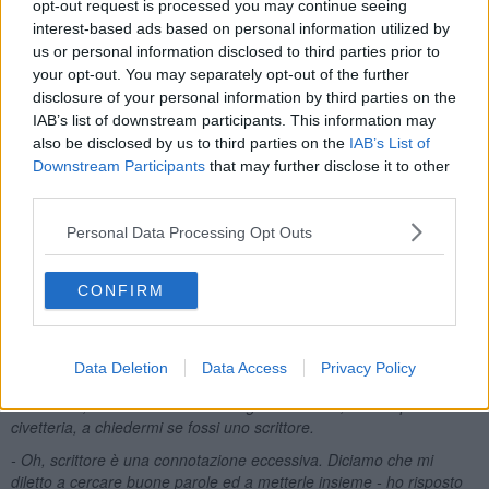
opt-out request is processed you may continue seeing
Rimasi affascinato da queste figure femminili e decisi di scrivere
interest-based ads based on personal information utilized by
questo racconto, entrandoci dentro. La tecnica narrativa è, quindi,
us or personal information disclosed to third parties prior to
in prima persona, perché l’autore si trasforma nell’io narrante,
your opt-out. You may separately opt-out of the further
coinvolto nella storia.
disclosure of your personal information by third parties on the
L’osservazione iniziale fu attenta e prolungata…
IAB’s list of downstream participants. This information may
also be disclosed by us to third parties on the
IAB’s List of
«Da indizi vari ho carpito la loro nazionalità, sono olandesi. Talvolta
Downstream Participants
that may further disclose it to other
con loro trovo una terza signora, coetanea, un pochino meno
third parties.
slanciata, e decisamente italiana. Si incontrano sulla spiaggia, al
mattino presto, quando il sole è ancora gentile. La loro pelle,
Personal Data Processing Opt Outs
ancora fresca, testimonia di un uso oculato dell’astro. Le due
olandesi parlano un italiano corretto, con simpatiche inflessioni di
tulipani.
CONFIRM
La mia curiosità è fortissima e con caute manovre riesco ad entrare
nella periferia della loro conversazione. Ho alternato la scrittura
amanuense con la stilografica sulla Moleskine, alla digitazione
Data Deletion
Data Access
Privacy Policy
veloce e disinvolta sul note-book. Questo è l’amo al quale hanno
abboccato, tutte e tre. È stata la signora italiana, con un po’ di
civetteria, a chiedermi se fossi uno scrittore.
- Oh, scrittore è una connotazione eccessiva. Diciamo che mi
diletto a cercare buone parole ed a metterle insieme - ho risposto