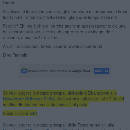
libertà.
Ascoltavo le loro storie con vera ghiottoneria e mi preparavo a tiraci
fuori un bel romanzo, ma il destino, già a quei tempi, disse no!
Perché? Eh, ma è chiaro: perché anche in questo racconto c’è una
bella sorpresa finale, che si può apprezzare solo leggendo il
racconto, a pagina 31 del libro.
Ah, mi raccomando, fatemi sapere l’avete scoperta!dd
Dino Fiumalbi
Se vuoi leggere le notizie principali dell'isola d'Elba iscriviti alla
Newsletter QUInews ELBA.
Arriva gratis tutti i giorni alle 7:00 del
mattino direttamente nella tua casella di posta.
Basta cliccare
QUI
Se vuoi leggere le notizie principali della Toscana iscriviti alla