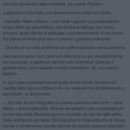
con una spudorata falsa modestia, da premio Pulitzer.»
L’approccio c’era stato, ora dovevo entrare nelle loro storie.
«Danielle, Hilde e Marta, i nomi delle ragazze. Le presentazioni
furono fatte da quest’ultima, che da brava italiana, con meno
scrupoli, guidò decisa la pattuglia a piazzarsi proprio al mio tavolo.
Fui piacevolmente sorpreso e chiamai il gestore ordinando:
- Due tè con un velo di latte ed un caffè macchiato, senza schiuma.
Conoscevo ormai i loro gusti e lo dimostrai un po’ sfacciatamente,
con successo, a giudicare dai loro volti ammiranti. Quando il
gestore tornò con il vassoio mi fece l’occhiolino. Ah, noi maschi
italiani!»
In ogni caso cominciarono ad aprire le loro storie, sempre con
l’ausilio della signora italiana che non vedeva l’ora di sbottonarsi e,
soprattutto, di sbottonarle:
«- Ho visto le loro fotografie di quando avevano venti anni – iniziò
Marta – erano splendide. Amiche da sempre, nate nel periodo più
tormentato della Seconda guerra mondiale da due famiglie attive
nella resistenza olandese. Nel dopoguerra frequentarono le stesse
scuole e sembravano sorelle siamesi da quanto stavano attaccate.