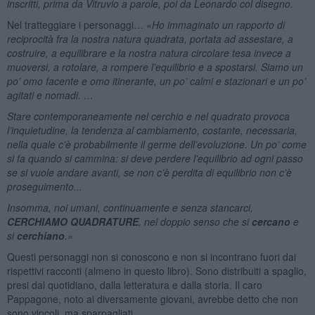
inscritti, prima da Vitruvio a parole, poi da Leonardo col disegno.
Nel tratteggiare i personaggi… «
Ho immaginato un rapporto di
reciprocità fra la nostra natura quadrata, portata ad assestare, a
costruire, a equilibrare e la nostra natura circolare tesa invece a
muoversi, a rotolare, a rompere l’equilibrio e a spostarsi. Siamo un
po’ omo facente e omo itinerante, un po’ calmi e stazionari e un po’
agitati e nomadi. …
Stare contemporaneamente nel cerchio e nel quadrato provoca
l’inquietudine, la tendenza al cambiamento, costante, necessaria,
nella quale c’è probabilmente il germe dell’evoluzione. Un po’ come
si fa quando si cammina: si deve perdere l’equilibrio ad ogni passo
se si vuole andare avanti, se non c’è perdita di equilibrio non c’è
proseguimento...
Insomma, noi umani, continuamente e senza stancarci,
CERCHIAMO QUADRATURE
, nel doppio senso che si
cercano
e
si
cerchiano
.
»
Questi personaggi non si conoscono e non si incontrano fuori dai
rispettivi racconti (almeno in questo libro). Sono distribuiti a spaglio,
presi dal quotidiano, dalla letteratura e dalla storia. Il caro
Pappagone, noto ai diversamente giovani, avrebbe detto che non
sono vincoli, ma sparpagliati.