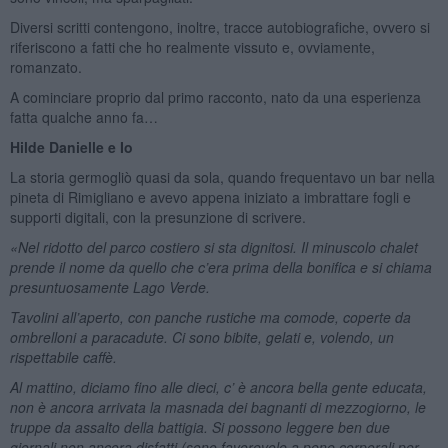
Diversi scritti contengono, inoltre, tracce autobiografiche, ovvero si
riferiscono a fatti che ho realmente vissuto e, ovviamente,
romanzato.
A cominciare proprio dal primo racconto, nato da una esperienza
fatta qualche anno fa…
Hilde Danielle e Io
La storia germogliò quasi da sola, quando frequentavo un bar nella
pineta di Rimigliano e avevo appena iniziato a imbrattare fogli e
supporti digitali, con la presunzione di scrivere.
«Nel ridotto del parco costiero si sta dignitosi. Il minuscolo chalet
prende il nome da quello che c’era prima della bonifica e si chiama
presuntuosamente Lago Verde.
Tavolini all’aperto, con panche rustiche ma comode, coperte da
ombrelloni a paracadute. Ci sono bibite, gelati e, volendo, un
rispettabile caffè.
Al mattino, diciamo fino alle dieci, c’ è ancora bella gente educata,
non è ancora arrivata la masnada dei bagnanti di mezzogiorno, le
truppe da assalto della battigia. Si possono leggere ben due
giornali non ancora disfatti (sono favorevole a pene corporali per