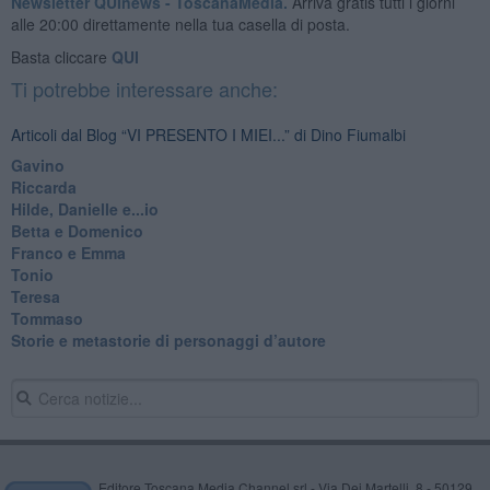
Newsletter QUInews - ToscanaMedia.
Arriva gratis tutti i giorni
alle 20:00 direttamente nella tua casella di posta.
Basta cliccare
QUI
Ti potrebbe interessare anche:
Articoli dal Blog “VI PRESENTO I MIEI...” di Dino Fiumalbi
Gavino
Riccarda
Hilde, Danielle e...io
Betta e Domenico
​Franco e Emma
Tonio
Teresa
Tommaso
​Storie e metastorie di personaggi d’autore
Editore Toscana Media Channel srl - Via Dei Martelli, 8 - 50129