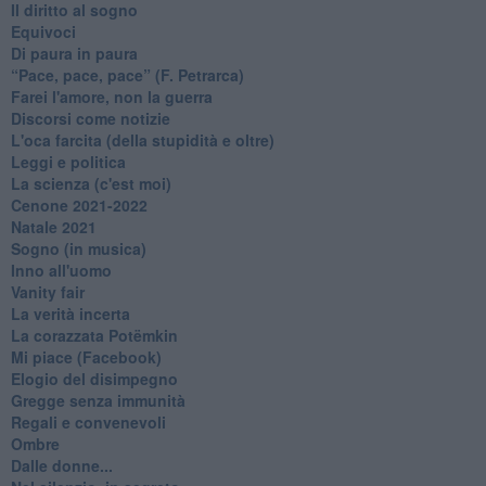
Il diritto al sogno
Equivoci
Di paura in paura
​“Pace, pace, pace” (F. Petrarca)
Farei l'amore, non la guerra
Discorsi come notizie
L'oca farcita (della stupidità e oltre)
Leggi e politica
La scienza (c'est moi)
Cenone 2021-2022
Natale 2021
Sogno (in musica)
Inno all'uomo
Vanity fair
La verità incerta
La corazzata Potëmkin
Mi piace (Facebook)
Elogio del disimpegno
Gregge senza immunità
Regali e convenevoli
Ombre
Dalle donne...