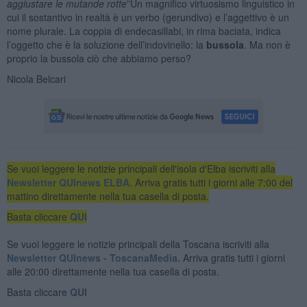
aggiustare le mutande rotte
”Un magnifico virtuosismo linguistico in
cui il sostantivo in realtà è un verbo (gerundivo) e l’aggettivo è un
nome plurale. La coppia di endecasillabi, in rima baciata, indica
l’oggetto che è la soluzione dell’indovinello: la
bussola
. Ma non è
proprio la bussola ciò che abbiamo perso?
Nicola Belcari
Se vuoi leggere le notizie principali dell'isola d'Elba iscriviti alla
Newsletter QUInews ELBA.
Arriva gratis tutti i giorni alle 7:00 del
mattino direttamente nella tua casella di posta.
Basta cliccare
QUI
Se vuoi leggere le notizie principali della Toscana iscriviti alla
Newsletter QUInews - ToscanaMedia.
Arriva gratis tutti i giorni
alle 20:00 direttamente nella tua casella di posta.
Basta cliccare
QUI