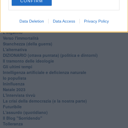
CONFIRM
Un calcio alla finzione
Solitudine
Mercanti nel tempio
Il disprezzo del mondo
Data Deletion
Data Access
Privacy Policy
Beneficenza
L'inganno
Verso l'immortalità
Stanchezza (della guerra)
L'alternativa
​DIZIONARIO (ottava puntata) (politica e dintorni)
Il tramonto delle ideologie
Gli ultimi tempi
Intelligenza artificiale e deficienza naturale
Io populista
Ininfluenza
Natale 2023
L'intervista tivvù
La crisi della democrazia (e la nostra parte)
Futuribile
L'assurdo (quotidiano)
Il Blog "Sorridendo"
Tolleranza