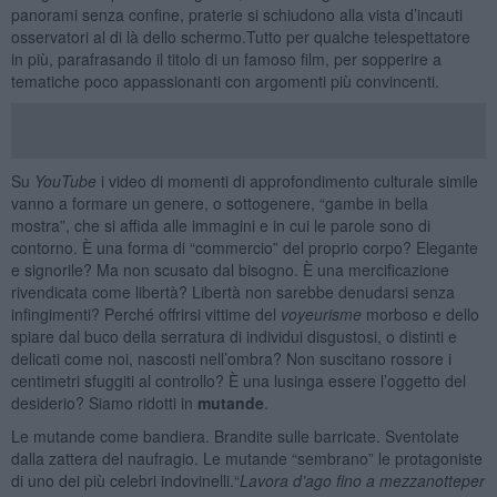
panorami senza confine, praterie si schiudono alla vista d’incauti
osservatori al di là dello schermo.Tutto per qualche telespettatore
in più, parafrasando il titolo di un famoso film, per sopperire a
tematiche poco appassionanti con argomenti più convincenti.
Su
YouTube
i video di momenti di approfondimento culturale simile
vanno a formare un genere, o sottogenere, “gambe in bella
mostra”, che si affida alle immagini e in cui le parole sono di
contorno. È una forma di “commercio” del proprio corpo? Elegante
e signorile? Ma non scusato dal bisogno. È una mercificazione
rivendicata come libertà? Libertà non sarebbe denudarsi senza
infingimenti? Perché offrirsi vittime del
voyeurisme
morboso e dello
spiare dal buco della serratura di individui disgustosi, o distinti e
delicati come noi, nascosti nell’ombra? Non suscitano rossore i
centimetri sfuggiti al controllo? È una lusinga essere l’oggetto del
desiderio? Siamo ridotti in
mutande
.
Le mutande come bandiera. Brandite sulle barricate. Sventolate
dalla zattera del naufragio. Le mutande “sembrano” le protagoniste
di uno dei più celebri indovinelli.“
Lavora d’ago fino a mezzanotte
per