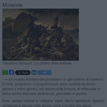
Mutande
Theodore Gericault - La zattera della medusa
. —
Le (nuove) frontiere del giornalismo (o giornalismo di frontiera).
In tivvù, programmi, o programmucci, sono condotti da donne
giovani o meno giovani, ma ancora sulla breccia, di indiscussa (e
talora anche discussa) avvenenza, giornaliste in gamba.
Esse, spesso insieme a “colleghe” ospiti, dànno spettacolo. Spacchi
vertiginosi si aprono nelle gonne, corte o lunghe che siano: