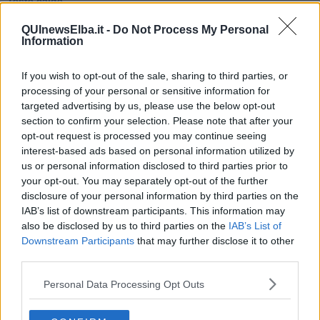
Teste calde
Non avere e non essere
Armiamoci e... avviatevi
QUInewsElba.it -
Do Not Process My Personal
Information
Da Capodanno a Carnevale
Schizzi di fango
Sor-riso amaro
If you wish to opt-out of the sale, sharing to third parties, or
Fine anno al ristorante
processing of your personal or sensitive information for
La festa di Capodanno
targeted advertising by us, please use the below opt-out
Natale 2024
section to confirm your selection. Please note that after your
Re e regnanti
opt-out request is processed you may continue seeing
A noi interessa il dito non la luna
interest-based ads based on personal information utilized by
Come rubare allo stato e vivere felici
us or personal information disclosed to third parties prior to
Una performance
your opt-out. You may separately opt-out of the further
Il compagno
disclosure of your personal information by third parties on the
​Io (allo specchio)
IAB’s list of downstream participants. This information may
Tramonto
also be disclosed by us to third parties on the
IAB’s List of
Passato, presente, futuro
Downstream Participants
that may further disclose it to other
La virtù del non fare
third parties.
Il giorno dei saldi
L'ultimo post
Personal Data Processing Opt Outs
Leggendo l'Eneide
​(In)sicurezza stradale
Il decalogo del politico