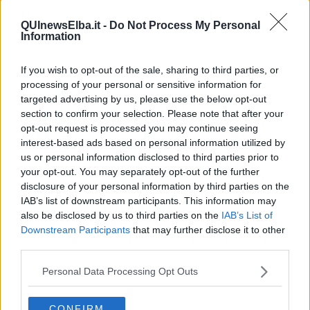
Il presidente di Federalberghi ha indicato la necessità di creare un
QUInewsElba.it -
Do Not Process My Personal
ecosistema di armonia eliminando gli ostacoli allo sviluppo delle
Information
piccole isole, spiegando che è necessario investire sul turismo e
dettagliare meglio e con più risorse il fondo per lo sviluppo
If you wish to opt-out of the sale, sharing to third parties, or
delle isole minori perchè 11 milioni di euro sono insufficienti
.
processing of your personal or sensitive information for
Ha poi chiesto che i progetti derivanti dalle risorse stanziate siano
concertati fra associazioni di categoria e Comuni.
targeted advertising by us, please use the below opt-out
section to confirm your selection. Please note that after your
Fra le proposte indicate da De Ferrari in tema di
sostenibilità
opt-out request is processed you may continue seeing
ambientale
ci sono lo
sgravio del 50% della Tari per le strutture
interest-based ads based on personal information utilized by
aperte tutto l'anno
, la semplificazione di alcune procedure come
us or personal information disclosed to third parties prior to
la
installazione di microdissalatori, incentivazione del riuso
your opt-out. You may separately opt-out of the further
delle acque reflue, delle energie rinnovabili in loco e della
disclosure of your personal information by third parties on the
blue energie
derivante dal moto ondoso del mare.
IAB’s list of downstream participants. This information may
Un'altra richiesta di semplicifazione o premialità riguarda le
also be disclosed by us to third parties on the
IAB’s List of
deroghe o premialità nei bandi per le concessioni demaniali
Downstream Participants
that may further disclose it to other
già gestite da strutture ricettive.
third parties.
Per quanto riguarda la
sanità
ha proposto
servizi di pronto
soccorso h24, ampliamento dei poliambulatori e
Personal Data Processing Opt Outs
implementazione di medici e infermieri attraverso incentivi e
alloggi.
CONFIRM