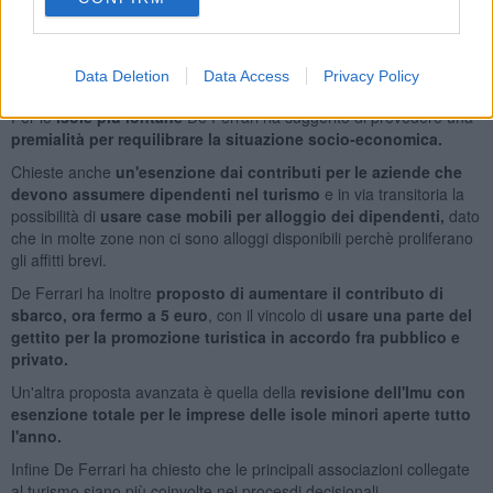
In merito ai
trasporti
De Ferrari ha chiesto che le Regioni redigano
un
piano della mobilità interna ed esterna
con una cabina di
regia che monitora la situazione con la presenza delle associazioni
Data Deletion
Data Access
Privacy Policy
turistiche.
Per le
isole più lontane
De Ferrari ha suggerito di prevedere una
premialità per requilibrare la situazione socio-economica.
Chieste anche
un'esenzione dai contributi per le aziende che
devono assumere dipendenti nel turismo
e in via transitoria la
possibilità di
usare case mobili per alloggio dei dipendenti,
dato
che in molte zone non ci sono alloggi disponibili perchè proliferano
gli affitti brevi.
De Ferrari ha inoltre
proposto di aumentare il contributo di
sbarco, ora fermo a 5 euro
, con il vincolo di
usare una parte del
gettito per la promozione turistica in accordo fra pubblico e
privato.
Un'altra proposta avanzata è quella della
revisione dell'Imu con
esenzione totale per le imprese delle isole minori aperte tutto
l'anno.
Infine De Ferrari ha chiesto che le principali associazioni collegate
al turismo siano più coinvolte nei procesdi decisionali.