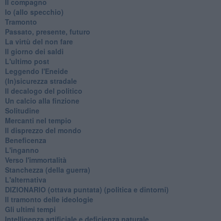
Il compagno
​Io (allo specchio)
Tramonto
Passato, presente, futuro
La virtù del non fare
Il giorno dei saldi
L'ultimo post
Leggendo l'Eneide
​(In)sicurezza stradale
Il decalogo del politico
Un calcio alla finzione
Solitudine
Mercanti nel tempio
Il disprezzo del mondo
Beneficenza
L'inganno
Verso l'immortalità
Stanchezza (della guerra)
L'alternativa
​DIZIONARIO (ottava puntata) (politica e dintorni)
Il tramonto delle ideologie
Gli ultimi tempi
Intelligenza artificiale e deficienza naturale