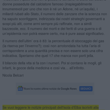
donne possedute dal calciatore famoso (inspiegabilmente
innumerevoli per uno che non è né un Adone, né un’aquila), i
miliardi rubati allo Stato, il numero delle zanzare che la scienza non
ha saputo sconfiggere, indirizzata dai nostri strateghi governanti a
scopi più alti, come armi sempre più raffinate, non a simili
bazzecole, ecc. Il numero dei morti e dei feriti di una guerra o di
un’epidemia non potrà essere certo, ma è pure assai significativo.
Il numero dell’ultim’ ora è 83: la percentuale di stoccaggio del gas
(la riserva per l’inverno?); così non arrotondata ha tutta l’aria di
corrispondere a una quantità precisa e non essere solo una cifra
indicativa. Speriamo che quel 17 che manca non porti jella.
Il bilancio della vita si fa con i numeri. Poi si contano le mogli, gli
infarti, le gocce della medicina e così via… all’infinito.
Nicola Belcari
Se vuoi leggere le notizie principali dell'isola d'Elba iscriviti alla