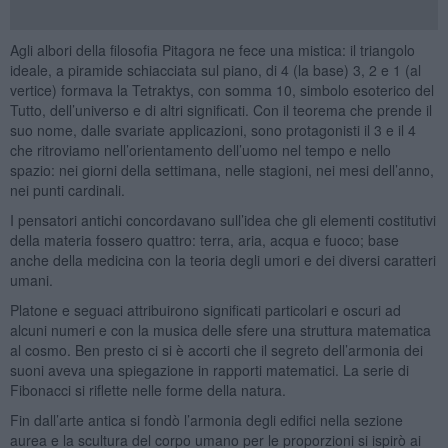
Agli albori della filosofia Pitagora ne fece una mistica: il triangolo
ideale, a piramide schiacciata sul piano, di 4 (la base) 3, 2 e 1 (al
vertice) formava la Tetraktys, con somma 10, simbolo esoterico del
Tutto, dell’universo e di altri significati. Con il teorema che prende il
suo nome, dalle svariate applicazioni, sono protagonisti il 3 e il 4
che ritroviamo nell’orientamento dell’uomo nel tempo e nello
spazio: nei giorni della settimana, nelle stagioni, nei mesi dell’anno,
nei punti cardinali.
I pensatori antichi concordavano sull’idea che gli elementi costitutivi
della materia fossero quattro: terra, aria, acqua e fuoco; base
anche della medicina con la teoria degli umori e dei diversi caratteri
umani.
Platone e seguaci attribuirono significati particolari e oscuri ad
alcuni numeri e con la musica delle sfere una struttura matematica
al cosmo. Ben presto ci si è accorti che il segreto dell’armonia dei
suoni aveva una spiegazione in rapporti matematici. La serie di
Fibonacci si riflette nelle forme della natura.
Fin dall’arte antica si fondò l’armonia degli edifici nella sezione
aurea e la scultura del corpo umano per le proporzioni si ispirò ai