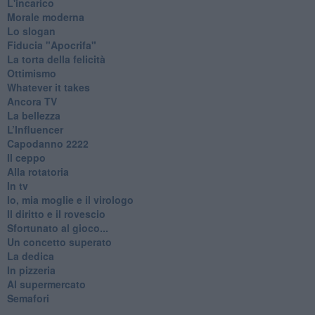
L'incarico
Morale moderna
Lo slogan
Fiducia "Apocrifa"
La torta della felicità
Ottimismo
Whatever it takes
Ancora TV
La bellezza
L’Influencer
​Capodanno 2222
Il ceppo
Alla rotatoria
In tv
Io, mia moglie e il virologo
Il diritto e il rovescio
Sfortunato al gioco...
Un concetto superato
La dedica
In pizzeria
Al supermercato
Semafori