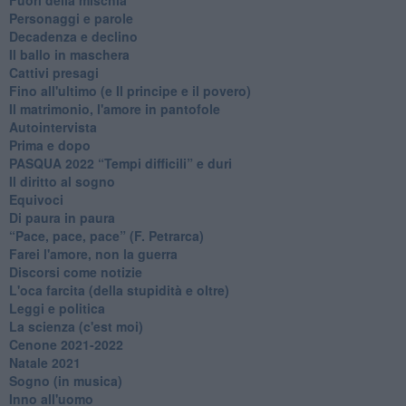
Personaggi e parole
Decadenza e declino
Il ballo in maschera
Cattivi presagi
Fino all'ultimo (e Il principe e il povero)
Il matrimonio, l'amore in pantofole
Autointervista
Prima e dopo
​PASQUA 2022 “Tempi difficili” e duri
Il diritto al sogno
Equivoci
Di paura in paura
​“Pace, pace, pace” (F. Petrarca)
Farei l'amore, non la guerra
Discorsi come notizie
L'oca farcita (della stupidità e oltre)
Leggi e politica
La scienza (c'est moi)
Cenone 2021-2022
Natale 2021
Sogno (in musica)
Inno all'uomo