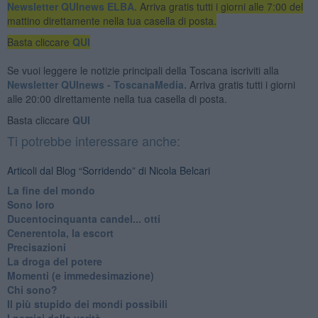
Newsletter QUInews ELBA.
Arriva gratis tutti i giorni alle 7:00 del
mattino direttamente nella tua casella di posta.
Basta cliccare
QUI
Se vuoi leggere le notizie principali della Toscana iscriviti alla
Newsletter QUInews - ToscanaMedia.
Arriva gratis tutti i giorni
alle 20:00 direttamente nella tua casella di posta.
Basta cliccare
QUI
Ti potrebbe interessare anche:
Articoli dal Blog “Sorridendo” di Nicola Belcari
La fine del mondo
Sono loro
Ducentocinquanta candel... otti
Cenerentola, la escort
Precisazioni
La droga del potere
Momenti (e immedesimazione)
Chi sono?
Il più stupido dei mondi possibili
I nemici della verità