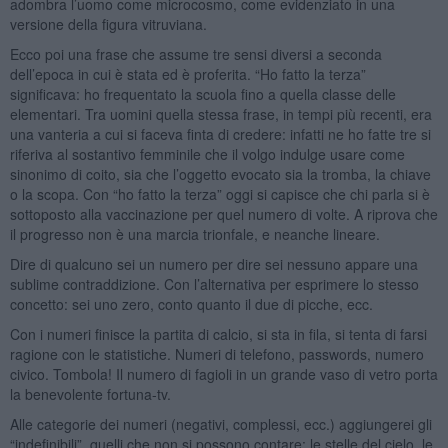
adombra l’uomo come microcosmo, come evidenziato in una
versione della figura vitruviana.
Ecco poi una frase che assume tre sensi diversi a seconda
dell’epoca in cui è stata ed è proferita. “Ho fatto la terza”
significava: ho frequentato la scuola fino a quella classe delle
elementari. Tra uomini quella stessa frase, in tempi più recenti, era
una vanteria a cui si faceva finta di credere: infatti ne ho fatte tre si
riferiva al sostantivo femminile che il volgo indulge usare come
sinonimo di coito, sia che l’oggetto evocato sia la tromba, la chiave
o la scopa. Con “ho fatto la terza” oggi si capisce che chi parla si è
sottoposto alla vaccinazione per quel numero di volte. A riprova che
il progresso non è una marcia trionfale, e neanche lineare.
Dire di qualcuno sei un numero per dire sei nessuno appare una
sublime contraddizione. Con l’alternativa per esprimere lo stesso
concetto: sei uno zero, conto quanto il due di picche, ecc.
Con i numeri finisce la partita di calcio, si sta in fila, si tenta di farsi
ragione con le statistiche. Numeri di telefono, passwords, numero
civico. Tombola! Il numero di fagioli in un grande vaso di vetro porta
la benevolente fortuna-tv.
Alle categorie dei numeri (negativi, complessi, ecc.) aggiungerei gli
“indefinibili”, quelli che non si possono contare: le stelle del cielo, le