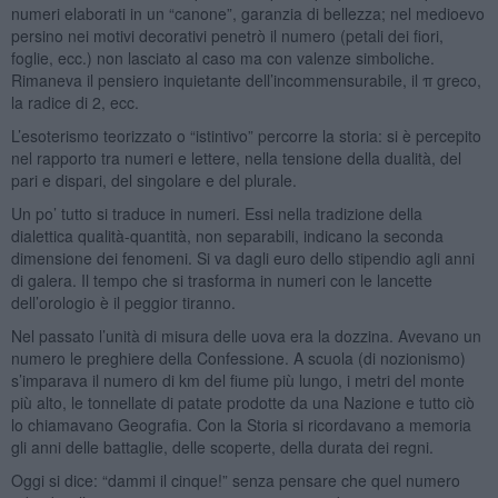
numeri elaborati in un “canone”, garanzia di bellezza; nel medioevo
persino nei motivi decorativi penetrò il numero (petali dei fiori,
foglie, ecc.) non lasciato al caso ma con valenze simboliche.
Rimaneva il pensiero inquietante dell’incommensurabile, il π greco,
la radice di 2, ecc.
L’esoterismo teorizzato o “istintivo” percorre la storia: si è percepito
nel rapporto tra numeri e lettere, nella tensione della dualità, del
pari e dispari, del singolare e del plurale.
Un po’ tutto si traduce in numeri. Essi nella tradizione della
dialettica qualità-quantità, non separabili, indicano la seconda
dimensione dei fenomeni. Si va dagli euro dello stipendio agli anni
di galera. Il tempo che si trasforma in numeri con le lancette
dell’orologio è il peggior tiranno.
Nel passato l’unità di misura delle uova era la dozzina. Avevano un
numero le preghiere della Confessione. A scuola (di nozionismo)
s’imparava il numero di km del fiume più lungo, i metri del monte
più alto, le tonnellate di patate prodotte da una Nazione e tutto ciò
lo chiamavano Geografia. Con la Storia si ricordavano a memoria
gli anni delle battaglie, delle scoperte, della durata dei regni.
Oggi si dice: “dammi il cinque!” senza pensare che quel numero