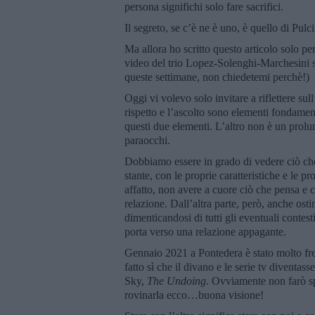
persona significhi solo fare sacrifici.
Il segreto, se c’è ne è uno, è quello di Pulci
Ma allora ho scritto questo articolo solo p
video del trio Lopez-Solenghi-Marchesini sul
queste settimane, non chiedetemi perchè!)
Oggi vi volevo solo invitare a riflettere sul
rispetto e l’ascolto sono elementi fondamen
questi due elementi. L’altro non è un prolu
paraocchi.
Dobbiamo essere in grado di vedere ciò che
stante, con le proprie caratteristiche e le pr
affatto, non avere a cuore ciò che pensa e 
relazione. Dall’altra parte, però, anche ostin
dimenticandosi di tutti gli eventuali contesti
porta verso una relazione appagante.
Gennaio 2021 a Pontedera è stato molto fred
fatto sì che il divano e le serie tv diventas
Sky,
The Undoing
. Ovviamente non farò sp
rovinarla ecco…buona visione!