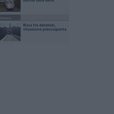
barche sulla duna"
ronaca
Rissa fra detenuti,
situazione preoccupante