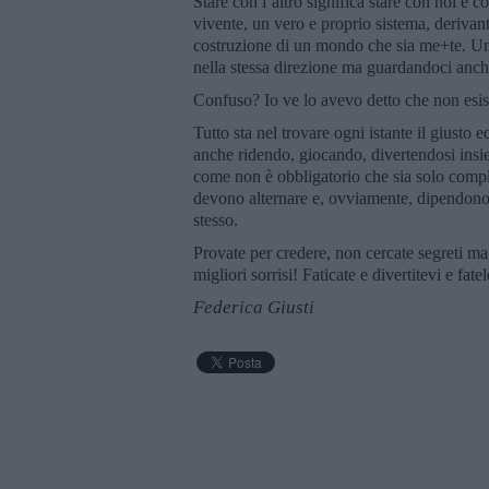
Stare con l’altro significa stare con noi e 
vivente, un vero e proprio sistema, derivan
costruzione di un mondo che sia me+te. Un
nella stessa direzione ma guardandoci anch
Confuso? Io ve lo avevo detto che non esi
Tutto sta nel trovare ogni istante il giusto e
anche ridendo, giocando, divertendosi insi
come non è obbligatorio che sia solo compli
devono alternare e, ovviamente, dipendono 
stesso.
Provate per credere, non cercate segreti ma
migliori sorrisi! Faticate e divertitevi e fat
Federica Giusti