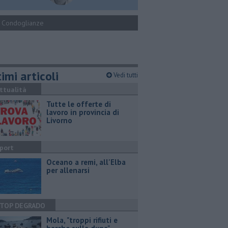
Condoglianze
imi articoli
Vedi tutti
ttualità
​Tutte le offerte di
lavoro in provincia di
Livorno
port
Oceano a remi, all'Elba
per allenarsi
TOP DEGRADO
Mola, "troppi rifiuti e