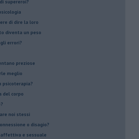
di supereroi?
 psicologia
ere di dire la loro
to diventa un peso
li errori?
ventano preziose
rle meglio
 psicoterapia?
a del corpo
e?
vare noi stessi
 connessione o disagio?
 affettiva e sessuale