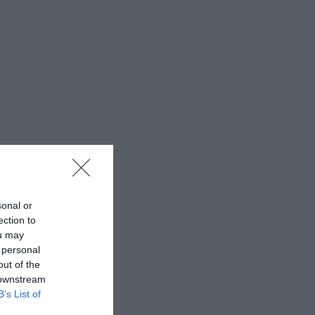
sonal or
ection to
ou may
 personal
out of the
 downstream
B’s List of