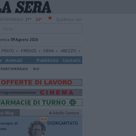
27°
32°
RTOFERRAIO
QuiNews.net
enica
09 Agosto 2026
PRATO
FIRENZE
SIENA
AREZZO
e
Animali
Pubblicità
Contatti
PORTOFERRAIO
RIO
ui Blog
di Adolfo Santoro
DISINCANTATO
esempio di
ismo