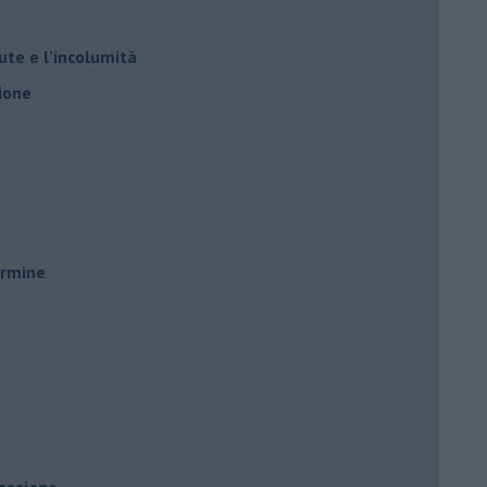
ute e l’incolumità
ione
ermine
ressione