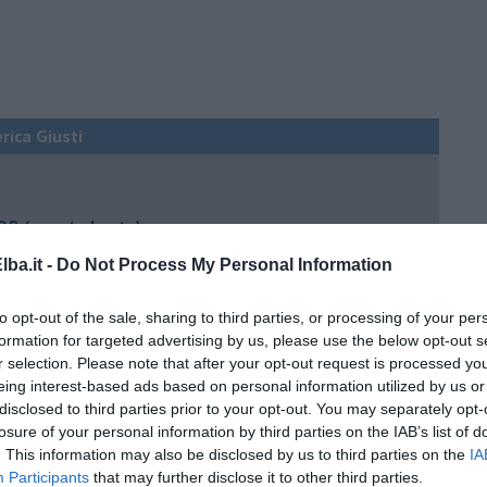
erica Giusti
 QB (quanto basta)
ture sull’umore
ba.it -
Do Not Process My Personal Information
to opt-out of the sale, sharing to third parties, or processing of your per
formation for targeted advertising by us, please use the below opt-out s
r selection. Please note that after your opt-out request is processed y
egno
eing interest-based ads based on personal information utilized by us or
disclosed to third parties prior to your opt-out. You may separately opt-
losure of your personal information by third parties on the IAB’s list of
lessi
. This information may also be disclosed by us to third parties on the
IA
 il tempo
Participants
that may further disclose it to other third parties.