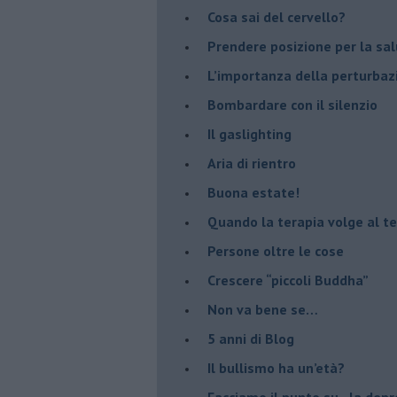
​Cosa sai del cervello?
Prendere posizione per la sal
L’importanza della perturbaz
​Bombardare con il silenzio
Il gaslighting
Aria di rientro
Buona estate!
​Quando la terapia volge al t
​Persone oltre le cose
​Crescere “piccoli Buddha”
Non va bene se…
​5 anni di Blog
​Il bullismo ha un’età?
Facciamo il punto su...la dep