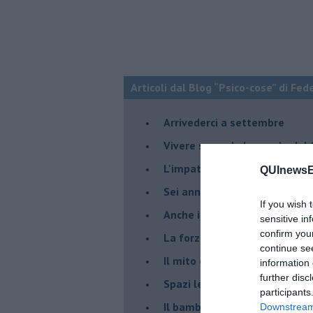
Articoli dal Blog “Psico-cose” di Fed
​Arrivederci a settembre
​Vivere secondo la regola del
​L'impatto delle alte tempera
QUInewsEl
Sei anni di Psico-Cose
If you wish 
​Anche il terapeuta “sente”
sensitive in
confirm you
​La forza silenziosa dell'imp
continue se
​Il mito della madre leonessa
information 
further disc
Spazi leggeri per tempi comp
participants
Il bambino, il marshmallow e
Downstream 