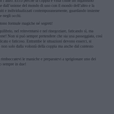
con l’altro. Ecco perché la coppia è vista come un organismo
te dall’unione del mondo di uno con il mondo dell’altro e la
iti e individualizzati contemporaneamente, guardando insieme
e negli occhi.
stono formule magiche né segreti!
quilibrio, nel reinventarsi e nel rinegoziare, faticando sì, ma
eme! Non si può sempre pretendere che sia una passeggiata, così
cato e faticoso. Entrambe le situazioni devono esserci, si
non solo dalla volontà della coppia ma anche dal contesto
 rimboccatevi le maniche e preparatevi a sprigionare uno dei
elo sempre in due!