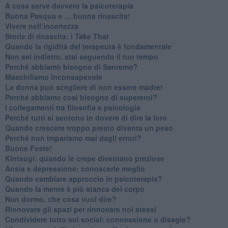
​A cosa serve davvero la psicoterapia
​Buona Pasqua e … buona rinascita!
​Vivere nell’incertezza
​Storie di rinascita: i Take That
​Quando la rigidità del terapeuta è fondamentale
​Non sei indietro, stai seguendo il tuo tempo
​Perché abbiamo bisogno di Sanremo?
​Maschilismo inconsapevole
​La donna può scegliere di non essere madre!
​Perché abbiamo così bisogno di supereroi?
​I collegamenti tra filosofia e psicologia
​Perché tutti si sentono in dovere di dire la loro
​Quando crescere troppo presto diventa un peso
​Perché non impariamo mai dagli errori?
​Buone Feste!
​Kintsugi: quando le crepe diventano preziose
Ansia e depressione: conoscerle meglio
Quando cambiare approccio in psicoterapia?
​Quando la mente è più stanca del corpo
Non dormo, che cosa vuol dire?
​Rinnovare gli spazi per rinnovare noi stessi
​Condividere tutto sui social: connessione o disagio?