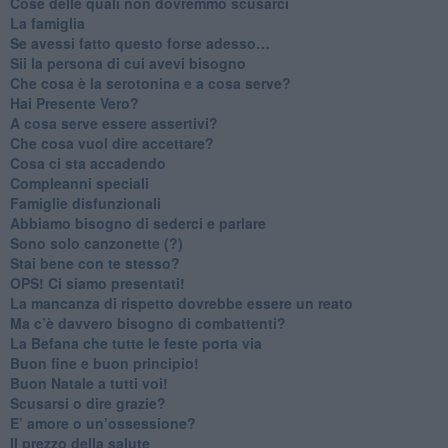
​Cose delle quali non dovremmo scusarci
​La famiglia
​Se avessi fatto questo forse adesso…
​Sii la persona di cui avevi bisogno
Che cosa è la serotonina e a cosa serve?
​Hai Presente Vero?
A cosa serve essere assertivi?
​Che cosa vuol dire accettare?
​Cosa ci sta accadendo
​Compleanni speciali
​Famiglie disfunzionali
​Abbiamo bisogno di sederci e parlare
Sono solo canzonette (?)
​Stai bene con te stesso?
​OPS! Ci siamo presentati!
​La mancanza di rispetto dovrebbe essere un reato
​Ma c’è davvero bisogno di combattenti?
​La Befana che tutte le feste porta via
Buon fine e buon principio!
​Buon Natale a tutti voi!
​Scusarsi o dire grazie?
​E’ amore o un’ossessione?
​Il prezzo della salute