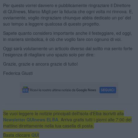
Per questo vorrei davvero e pubblicamente ringraziare il Direttore
di QUInews, Marco Migli per la fiducia che ogni volta mi rinnova. E,
ovviamente, voglio ringraziare chiunque abbia dedicato un po' del
suo tempo a leggere qualcosa di questo progetto.
Sapete quanto considero importante anche il festeggiare, ed oggi,
in maniera simbolica, è ciò che voglio fare con ognuno di voi.
Oggi sarà volutamente un articolo diverso dal solito ma sento forte
l’esigenza di ritagliare uno spazio solo per dire:
Grazie, grazie e ancora grazie di tutto!
Federica Giusti
Se vuoi leggere le notizie principali dell'isola d'Elba iscriviti alla
Newsletter QUInews ELBA.
Arriva gratis tutti i giorni alle 7:00 del
mattino direttamente nella tua casella di posta.
Basta cliccare
QUI