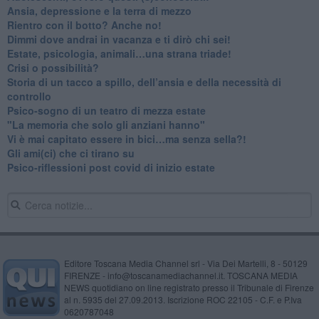
Ansia, depressione e la terra di mezzo
​Rientro con il botto? Anche no!
Dimmi dove andrai in vacanza e ti dirò chi sei!
​Estate, psicologia, animali…una strana triade!
​Crisi o possibilità?
​Storia di un tacco a spillo, dell’ansia e della necessità di
controllo
​Psico-sogno di un teatro di mezza estate
"La memoria che solo gli anziani hanno"
​Vi è mai capitato essere in bici…ma senza sella?!
​Gli ami(ci) che ci tirano su
Psico-riflessioni post covid di inizio estate
Editore Toscana Media Channel srl - Via Dei Martelli, 8 - 50129
FIRENZE - info@toscanamediachannel.it. TOSCANA MEDIA
NEWS quotidiano on line registrato presso il Tribunale di Firenze
al n. 5935 del 27.09.2013. Iscrizione ROC 22105 - C.F. e P.Iva
0620787048