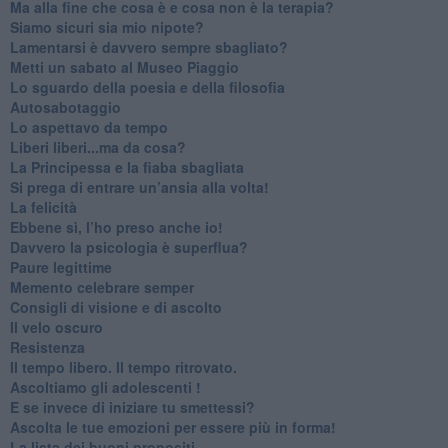
​Ma alla fine che cosa è e cosa non è la terapia?
​Siamo sicuri sia mio nipote?
​Lamentarsi è davvero sempre sbagliato?
​Metti un sabato al Museo Piaggio
​Lo sguardo della poesia e della filosofia
Autosabotaggio
​Lo aspettavo da tempo
​Liberi liberi...ma da cosa?
​La Principessa e la fiaba sbagliata
Si prega di entrare un’ansia alla volta!
​La felicità
​Ebbene sì, l’ho preso anche io!
​Davvero la psicologia è superflua?
Paure legittime
​Memento celebrare semper
​Consigli di visione e di ascolto
​Il velo oscuro
Resistenza
​Il tempo libero. Il tempo ritrovato.
Ascoltiamo gli adolescenti !
​E se invece di iniziare tu smettessi?
​Ascolta le tue emozioni per essere più in forma!
​La lista dei buoni propositi