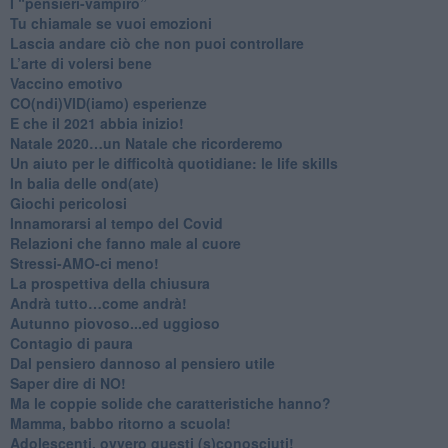
​I “pensieri-vampiro”
​Tu chiamale se vuoi emozioni
​Lascia andare ciò che non puoi controllare
L’arte di volersi bene
​Vaccino emotivo
CO(ndi)VID(iamo) esperienze
​E che il 2021 abbia inizio!
​Natale 2020…un Natale che ricorderemo
Un aiuto per le difficoltà quotidiane: le life skills
​In balia delle ond(ate)
Giochi pericolosi
Innamorarsi al tempo del Covid
​Relazioni che fanno male al cuore
​Stressi-AMO-ci meno!
​La prospettiva della chiusura
​Andrà tutto…come andrà!
Autunno piovoso...ed uggioso
​Contagio di paura
​Dal pensiero dannoso al pensiero utile
​Saper dire di NO!
​Ma le coppie solide che caratteristiche hanno?
​Mamma, babbo ritorno a scuola!
Adolescenti, ovvero questi (s)conosciuti!