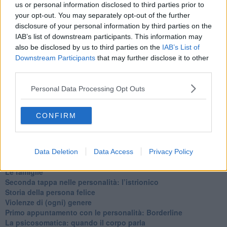
us or personal information disclosed to third parties prior to
​Vespa che passione!
your opt-out. You may separately opt-out of the further
​Lasciate ai vostri figli il diritto di piangere
disclosure of your personal information by third parties on the
​Parole d’amore regalate al vento
IAB’s list of downstream participants. This information may
​Essere genitori di un adolescente
also be disclosed by us to third parties on the
IAB’s List of
​Saper pazientare
Downstream Participants
that may further disclose it to other
​Giornata del Fiocchetto Lilla
third parties.
​Venerdì emozionalmente sostenibile
Ma ti ascolti?
Personal Data Processing Opt Outs
Contornati di persone che…
Non dare niente per scontato
Che cos’è la dipendenza affettiva?
CONFIRM
Quarta tappa nelle personalità: il narcisista
​Nuovi arrivi!
​Iniziamo l’anno con il piede giusto
​Terza tappa nelle personalità: l’antisociale
Data Deletion
Data Access
Privacy Policy
​Avvicinandoci a Natale 2023
Le famiglie
Seconda tappa nelle personalità: l’istrionico
​Storia della persona felice
Violenze di (ogni) genere
​Primo appuntamento con le personalità: Borderline
La psicosomatica: quando il corpo parla