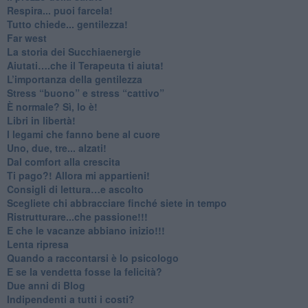
​Respira... puoi farcela!
​Tutto chiede... gentilezza!
​Far west
​La storia dei Succhiaenergie
​Aiutati….che il Terapeuta ti aiuta!
​L’importanza della gentilezza
​Stress “buono” e stress “cattivo”
​È normale? Sì, lo è!
​Libri in libertà!
​I legami che fanno bene al cuore
Uno, due, tre... alzati!​
​Dal comfort alla crescita
​Ti pago?! Allora mi appartieni!​
​Consigli di lettura…e ascolto
​Scegliete chi abbracciare finché siete in tempo
​Ristrutturare...che passione!!!
​E che le vacanze abbiano inizio!!!
​Lenta ripresa
​Quando a raccontarsi è lo psicologo
​E se la vendetta fosse la felicità?
​Due anni di Blog
​Indipendenti a tutti i costi?