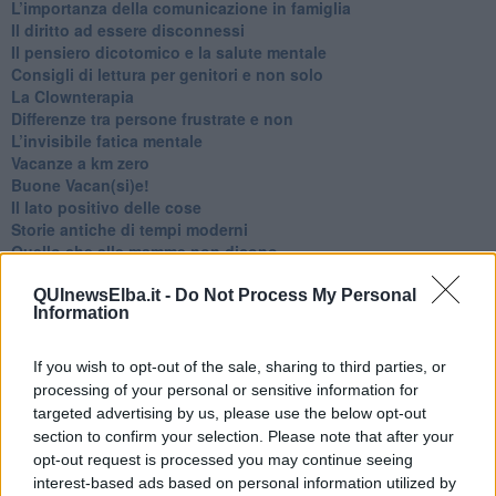
​L’importanza della comunicazione in famiglia
​Il diritto ad essere disconnessi
​Il pensiero dicotomico e la salute mentale
​Consigli di lettura per genitori e non solo
​La Clownterapia
​Differenze tra persone frustrate e non
L’invisibile fatica mentale
Vacanze a km zero
​Buone Vacan(si)e!
​Il lato positivo delle cose
​Storie antiche di tempi moderni
​Quello che alle mamme non dicono
Adultescenza
Homo imbecillis
QUInewsElba.it -
Do Not Process My Personal
Information
​4 anni di Blog
Quando il silenzio è aggressivo
​Il passato, questo conosciuto!
If you wish to opt-out of the sale, sharing to third parties, or
​Clima ballerino e sbalzi d’umore
processing of your personal or sensitive information for
La maternità
targeted advertising by us, please use the below opt-out
​L’uomo o l’orso?
section to confirm your selection. Please note that after your
Non hanno un amico a teatro​
opt-out request is processed you may continue seeing
​Tutta una questione di rispetto
interest-based ads based on personal information utilized by
​Cose che ci esauriscono