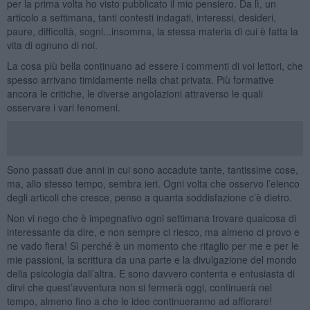
per la prima volta ho visto pubblicato il mio pensiero. Da lì, un
articolo a settimana, tanti contesti indagati, interessi, desideri,
paure, difficoltà, sogni...insomma, la stessa materia di cui è fatta la
vita di ognuno di noi.
La cosa più bella continuano ad essere i commenti di voi lettori, che
spesso arrivano timidamente nella chat privata. Più formative
ancora le critiche, le diverse angolazioni attraverso le quali
osservare i vari fenomeni.
Sono passati due anni in cui sono accadute tante, tantissime cose,
ma, allo stesso tempo, sembra ieri. Ogni volta che osservo l’elenco
degli articoli che cresce, penso a quanta soddisfazione c’è dietro.
Non vi nego che è impegnativo ogni settimana trovare qualcosa di
interessante da dire, e non sempre ci riesco, ma almeno ci provo e
ne vado fiera! Sì perché è un momento che ritaglio per me e per le
mie passioni, la scrittura da una parte e la divulgazione del mondo
della psicologia dall’altra. E sono davvero contenta e entusiasta di
dirvi che quest’avventura non si fermerà oggi, continuerà nel
tempo, almeno fino a che le idee continueranno ad affiorare!