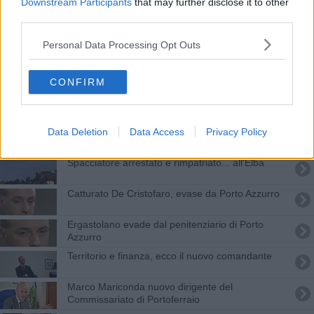
Downstream Participants
that may further disclose it to other
Sgominata banda di malviventi autori di furti
third parties.
anche all'Elba
Disposto l'arresto per Matteo Gorini
Personal Data Processing Opt Outs
La pioggia abbatte un albero, danni alla strada
CONFIRM
Cade nel sentiero ma c'è poca linea al cellulare
Polizia di Stato, insediato il nuovo dirigente
Data Deletion
Data Access
Privacy Policy
Spacciatore arrestato e rimpatriato... all'Elba
Catturato De Cristofaro, evase da Porto Azzurro
Ergastolano evade dal penitenziario di Porto
Azzurro
Territorio e finanza, ecco il nuovo comandante
Marco Mariconda nuovo dirigente del
Commissariato di Portoferraio