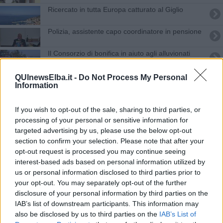
Ricercato in tutta Europa catturato al Giglio
Polizia, assistente capo coordinatore in pensione
Il Consorzio di bonifica in aiuto agli alluvionati
Antincendio, 30 indagati e un arresto
QUInewsElba.it -
Do Not Process My Personal
Information
Polizia, 200 arresti e 100 misure cautelari
If you wish to opt-out of the sale, sharing to third parties, or
Cinquanta cacciatori per cercare Italia
processing of your personal or sensitive information for
targeted advertising by us, please use the below opt-out
Soggiornava all'Elba e spacciava droga
section to confirm your selection. Please note that after your
opt-out request is processed you may continue seeing
interest-based ads based on personal information utilized by
Report degli interventi della Polizia di Stato
us or personal information disclosed to third parties prior to
your opt-out. You may separately opt-out of the further
Al via lo sfalcio dell'erba lungo le strade
disclosure of your personal information by third parties on the
IAB’s list of downstream participants. This information may
Violenza di genere, ammonimenti in aumento
also be disclosed by us to third parties on the
IAB’s List of