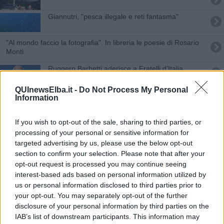
Giannutri, "pesca illegale e reti fantasma"
"Al mondo faccio la fotografia". In libreria le poesie di Rosario
Monti
Ruggero Barbetti aderisce a Fratelli d’Italia
QUInewsElba.it -
Do Not Process My Personal
Passeggiata della salute con Auser Elba
Information
Addio a Bobo, sportivo e anima libera
If you wish to opt-out of the sale, sharing to third parties, or
processing of your personal or sensitive information for
Ottimi risultati per gli atleti del Club del Mare
targeted advertising by us, please use the below opt-out
section to confirm your selection. Please note that after your
Lettera aperta degli insegnanti per il Preside
opt-out request is processed you may continue seeing
interest-based ads based on personal information utilized by
Dissalatore: "due sindaci ci danno ragione"
us or personal information disclosed to third parties prior to
your opt-out. You may separately opt-out of the further
Via al Walking Festival edizione 2014
disclosure of your personal information by third parties on the
IAB’s list of downstream participants. This information may
L'avvocato delle donne