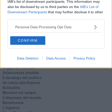
IAB’s list of downstream participants. This information may
La festa di Capodanno
also be disclosed by us to third parties on the
IAB’s List of
Natale 2024
Downstream Participants
that may further disclose it to other
Re e regnanti
A noi interessa il dito non la luna
third parties.
Come rubare allo stato e vivere felici
Una performance
Personal Data Processing Opt Outs
Il compagno
​Io (allo specchio)
CONFIRM
Tramonto
Passato, presente, futuro
La virtù del non fare
Il giorno dei saldi
Data Deletion
Data Access
Privacy Policy
L'ultimo post
Leggendo l'Eneide
​(In)sicurezza stradale
Il decalogo del politico
Un calcio alla finzione
Solitudine
Mercanti nel tempio
Il disprezzo del mondo
Beneficenza
L'inganno