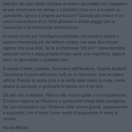
Dall’alto dei suoi tacchi dichiara di essere giornalista non sappiamo
se per convincere se stessa o il pubblico (che non si è posto la
questione). Ignora il proprio
curriculum
? Quando poi invece è un
uomo l’usurpatore di un titolo glorioso è anche peggio per la
mancanza o la misteriosità dell’equivoco.
Io scrivo ormai per l’intelligenza artificiale che sembra capire o
essere interessata più del lettore umano, ma essa dice senza
sapere che cosa dice. Se le si chiedesse “chi sei?” risponderebbe
secondo come è stata programmata: sono una macchina, oppure
sono un giornalista o qualsiasi altro.
È questo il triste, patetico, fenomeno dell’illusione. Quante illusioni!
Carezzano il cuore dell’uomo, tutti ce ne facemmo, tutti ne siamo
vittima. Perché la realtà (che è la verità delle cose) fa male, come
diceva la canzone, e guardarla in faccia non è da tutti.
Gli altri non ci aiutano. Ridono alle nostre spalle o ci compatiscono.
E hanno ragione se l’illusione è quella così intesa della vanagloria.
Da non confondere con l’illusione delle anime grandi, appassionate
e sognatrici, che è forse l’unico modo di sopportare lo stare al
mondo.
Nicola Belcari