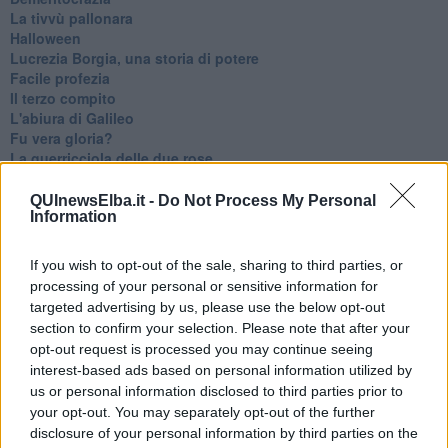
La tivvù pallonara
Halloween
​Lucrezia Borgia, una storia di potere
Facile profezia
Il terzo compito
L'abiura di Galileo
Fu vera gloria?
La guerricciola delle due rose
La truffa all'anziano
Alla fermata dell'autobus
QUInewsElba.it -
Do Not Process My Personal
Information
La repressione sessuale per sentito dire
Diseducazione televisiva e inerzia della politica
Foto storica
If you wish to opt-out of the sale, sharing to third parties, or
Esequie solenni
processing of your personal or sensitive information for
Nostalgia del sangue blu
targeted advertising by us, please use the below opt-out
Teste calde
section to confirm your selection. Please note that after your
Non avere e non essere
opt-out request is processed you may continue seeing
Armiamoci e... avviatevi
interest-based ads based on personal information utilized by
Da Capodanno a Carnevale
us or personal information disclosed to third parties prior to
Schizzi di fango
your opt-out. You may separately opt-out of the further
Sor-riso amaro
disclosure of your personal information by third parties on the
Fine anno al ristorante