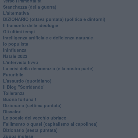
Verso l'immortalità
Stanchezza (della guerra)
L'alternativa
​DIZIONARIO (ottava puntata) (politica e dintorni)
Il tramonto delle ideologie
Gli ultimi tempi
Intelligenza artificiale e deficienza naturale
Io populista
Ininfluenza
Natale 2023
L'intervista tivvù
La crisi della democrazia (e la nostra parte)
Futuribile
L'assurdo (quotidiano)
Il Blog "Sorridendo"
Tolleranza
Buona fortuna !
​Dizionario (settima puntata)
Disvalori
Le poesie del vecchio ubriaco
Fallimento o quasi (capitalismo al capolinea)
Dizionario (sesta puntata)
Zuppa inglese