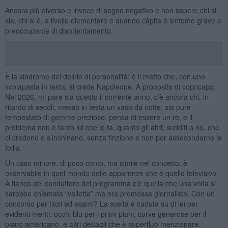
Ancora più diverso e invece di segno negativo è non sapere chi si
sia, chi si è, a livello elementare e quando càpita è sintomo grave e
preoccupante di disorientamento.
È la sindrome del delirio di personalità; è il matto che, con uno
scolapasta in testa, si crede Napoleone. A proposito di copricapo.
Nel 2026, mi pare sia questo il corrente anno, c’è ancora chi, in
ritardo di secoli, messo in testa un vaso da notte, sia pure
tempestato di gemme preziose, pensa di essere un re, e il
problema non è tanto lui che lo fa, quanto gli altri, sudditi o no, che
ci credono e s’inchinano, senza finzione e non per assecondarne la
follia.
Un caso minore, di poco conto, ma simile nel concetto, è
osservabile in quel mondo delle apparenze che è quello televisivo.
A fianco del conduttore del programma c’è quella che una volta si
sarebbe chiamata “valletta” ma ora promossa giornalista. Con un
concorso per titoli ed esami? La scelta è caduta su di lei per
evidenti meriti: occhi blu per i primi piani, curve generose per il
piano americano, e altri dettagli che è superfluo menzionare.