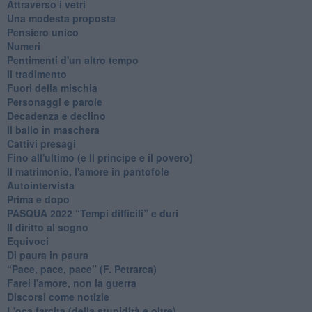
Attraverso i vetri
Una modesta proposta
Pensiero unico
Numeri
Pentimenti d'un altro tempo
Il tradimento
Fuori della mischia
Personaggi e parole
Decadenza e declino
Il ballo in maschera
Cattivi presagi
Fino all'ultimo (e Il principe e il povero)
Il matrimonio, l'amore in pantofole
Autointervista
Prima e dopo
​PASQUA 2022 “Tempi difficili” e duri
Il diritto al sogno
Equivoci
Di paura in paura
​“Pace, pace, pace” (F. Petrarca)
Farei l'amore, non la guerra
Discorsi come notizie
L'oca farcita (della stupidità e oltre)