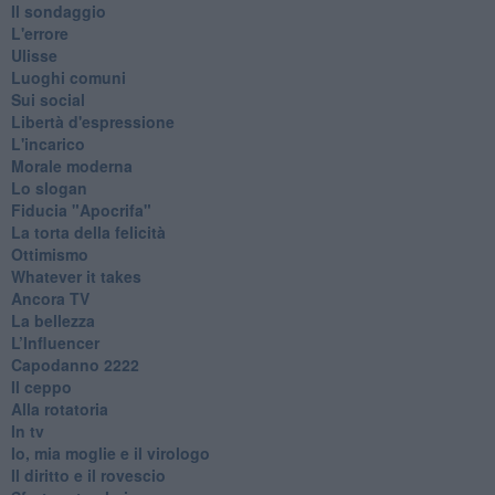
Il sondaggio
L'errore
Ulisse
Luoghi comuni
Sui social
Libertà d'espressione
L'incarico
Morale moderna
Lo slogan
Fiducia "Apocrifa"
La torta della felicità
Ottimismo
Whatever it takes
Ancora TV
La bellezza
L’Influencer
​Capodanno 2222
Il ceppo
Alla rotatoria
In tv
Io, mia moglie e il virologo
Il diritto e il rovescio