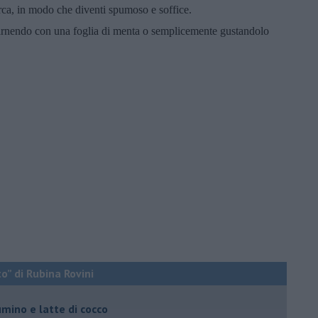
rca, in modo che diventi spumoso e soffice.
uarnendo con una foglia di menta o semplicemente gustandolo
o” di Rubina Rovini
umino e latte di cocco