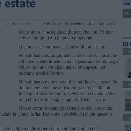
e estate
con 
QUI
DI RUBINA ROVINI - VENERDÌ
26 SETTEMBRE 2014
ORE 08:00
Quest’anno la nostalgia dell’estate che non c’è stata,
si fa sentire in modo piuttosto prepotente.
Ult
Quante cose sono mancate, secondo me troppe.
A
Non abbiamo avuto giornate calde e afose, e neanche
abbiamo sudato le sette camicie passando da un luogo
chiuso con aria condizionata ad uno aperto, con
quaranta gradi all’ombra.
Non abbiamo mangiato tanti gelati (la coscienza della
A
donna perennemente a dieta ringrazia) né abbiamo
fatto aperitivi al tramonto, bevendo un cocktail al bar
o una birra seduti sugli scogli, di fronte al mare.
Non ci siamo scottati i piedi sulla sabbia, e neanche
andare in acqua, tuffandosi come dei trichechi di cinquecento
A
 cocco tipico delle creme solari, che tradizionalmente