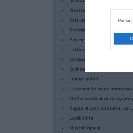
Insalata di sgombro e melo
Risotto al Melone Mantovano 
Sole del sud con riduzione di
Persona
Stracciatella di Andria con m
Paccheri con scarola, vongol
Tartare di luccioperca con m
Crackers di segale
Quinoa con Melone Mantovano
I gelati salati
La genuinità come primo ing
Muffin salati al curry e grann
Zuppa di porri alla birra, con ..
La ribollita
Muscoli ripieni