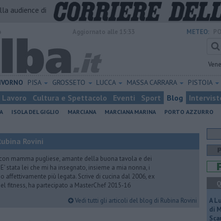
alla audience di
o
Aggiornato alle 15:33
METEO:
PO
Vene
IVORNO
PISA
GROSSETO
LUCCA
MASSA CARRARA
PISTOIA
Lavoro
Cultura e Spettacolo
Eventi
Sport
Blog
Intervist
A
ISOLA DEL GIGLIO
MARCIANA
MARCIANA MARINA
PORTO AZZURRO
ubina Rovini
 con mamma pugliese, amante della buona tavola e dei
e. E' stata lei che mi ha insegnato, insieme a mia nonna, i
ono affettivamente più legata. Scrive di cucina dal 2006, ex
Q
 del fitness, ha partecipato a MasterChef 2015-16
Vedi tutti gli articoli del blog di Rubina Rovini
A L
di 
Scar