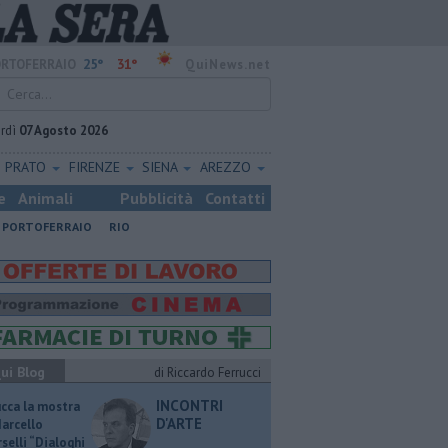
25°
31°
RTOFERRAIO
QuiNews.net
rdì
07 Agosto 2026
PRATO
FIRENZE
SIENA
AREZZO
e
Animali
Pubblicità
Contatti
PORTOFERRAIO
RIO
ui Blog
di Riccardo Ferrucci
INCONTRI
ucca la mostra
D'ARTE
Marcello
selli “Dialoghi