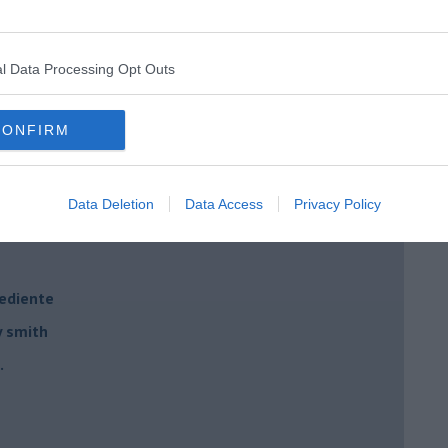
ne mantovano IGP
IGP, scampi e timo
 agrumi
l Data Processing Opt Outs
elone piccante
CONFIRM
e e mandorle
elone al tabasco
Data Deletion
Data Access
Privacy Policy
 IGP, Rucola, Croccante
rediente
y smith
.