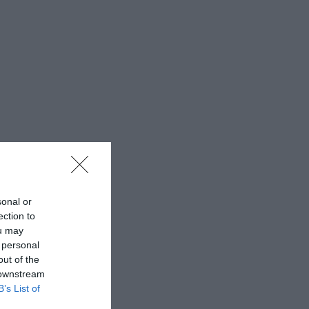
sonal or
ection to
ou may
 personal
out of the
 downstream
B’s List of