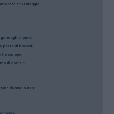
mantecato con taleggio
 germogli di porro
e pesto di broccoli
urt e senape
umo di arancia
crema di cavolo nero
rgonzola