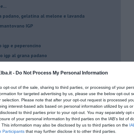
e...
a padano, gelatina al melone e lavanda
e mantovano IGP
 igp e peperoncino
 igp al grana padano
 con crostacei e molluschi
ba.it -
Do Not Process My Personal Information
ino al melone mantovano
ing al mascarpone
to opt-out of the sale, sharing to third parties, or processing of your per
formation for targeted advertising by us, please use the below opt-out s
ne mantovano IGP
r selection. Please note that after your opt-out request is processed y
e,grue di cacao e timo
eing interest-based ads based on personal information utilized by us or
disclosed to third parties prior to your opt-out. You may separately opt-
lone mantovano igp
losure of your personal information by third parties on the IAB’s list of
vano IGP
. This information may also be disclosed by us to third parties on the
IA
Participants
that may further disclose it to other third parties.