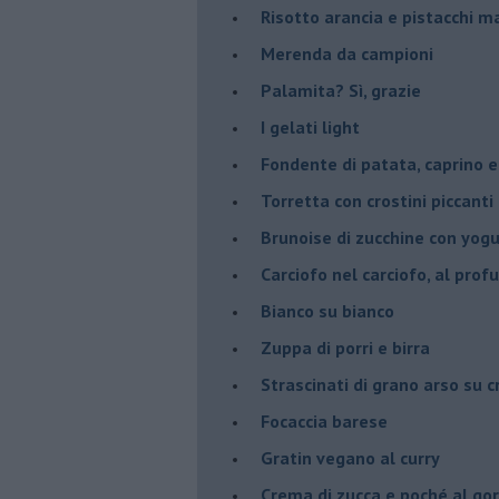
Risotto arancia e pistacchi 
Merenda da campioni
Palamita? Sì, grazie
I gelati light
Fondente di patata, caprino e
Torretta con crostini piccanti 
Brunoise di zucchine con yog
Carciofo nel carciofo, al prof
Bianco su bianco
Zuppa di porri e birra
Strascinati di grano arso su 
Focaccia barese
Gratin vegano al curry
Crema di zucca e poché al go