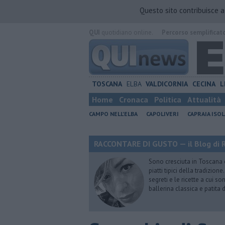
Questo sito contribuisce 
QUI
quotidiano online.
Percorso semplificat
TOSCANA
ELBA
VALDICORNIA
CECINA
L
Home
Cronaca
Politica
Attualità
CAMPO NELL'ELBA
CAPOLIVERI
CAPRAIA ISOL
RACCONTARE DI GUSTO — il Blog di R
Sono cresciuta in Toscana
piatti tipici della tradizion
segreti e le ricette a cui s
ballerina classica e patita