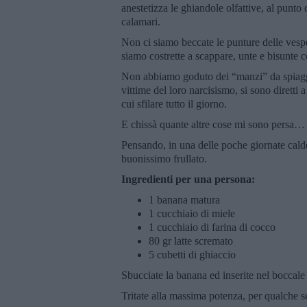
anestetizza le ghiandole olfattive, al punto 
calamari.
Non ci siamo beccate le punture delle vespe
siamo costrette a scappare, unte e bisunte c
Non abbiamo goduto dei “manzi” da spiaggi
vittime del loro narcisismo, si sono diretti
cui sfilare tutto il giorno.
E chissà quante altre cose mi sono persa…
Pensando, in una delle poche giornate cald
buonissimo frullato.
Ingredienti per una persona:
1 banana matura
1 cucchiaio di miele
1 cucchiaio di farina di cocco
80 gr latte scremato
5 cubetti di ghiaccio
Sbucciate la banana ed inserite nel boccale de
Tritate alla massima potenza, per qualche 