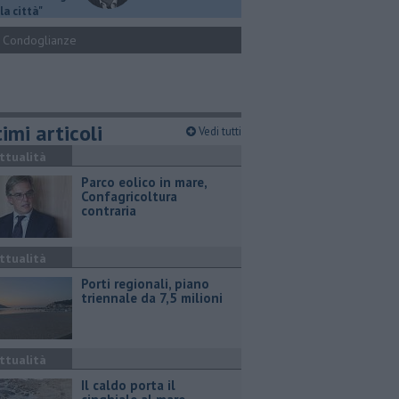
la città"
Condoglianze
imi articoli
Vedi tutti
ttualità
Parco eolico in mare,
Confagricoltura
contraria
ttualità
Porti regionali, piano
triennale da 7,5 milioni
ttualità
Il caldo porta il