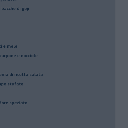
bacche di goji
oci e mele
scarpone e nocciole
ema di ricotta salata
rape stufate
fiore speziato