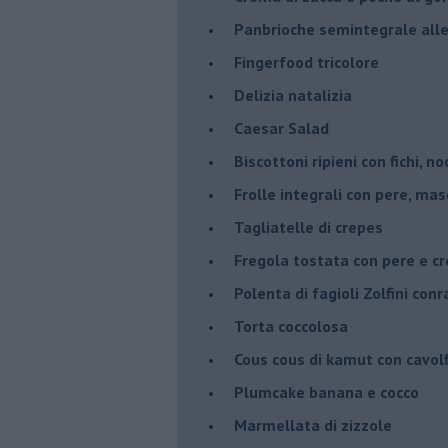
Panbrioche semintegrale alle 
Fingerfood tricolore
Delizia natalizia
Caesar Salad
Biscottoni ripieni con fichi, n
Frolle integrali con pere, ma
Tagliatelle di crepes
Fregola tostata con pere e cr
Polenta di fagioli Zolfini con
Torta coccolosa
Cous cous di kamut con cavol
Plumcake banana e cocco
Marmellata di zizzole