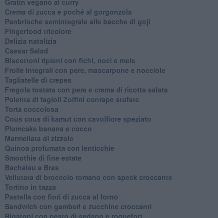
Gratin vegano al curry
Crema di zucca e poché al gorgonzola
Panbrioche semintegrale alle bacche di goji
Fingerfood tricolore
Delizia natalizia
Caesar Salad
Biscottoni ripieni con fichi, noci e mele
Frolle integrali con pere, mascarpone e nocciole
Tagliatelle di crepes
Fregola tostata con pere e crema di ricotta salata
Polenta di fagioli Zolfini conrape stufate
Torta coccolosa
Cous cous di kamut con cavolfiore speziato
Plumcake banana e cocco
Marmellata di zizzole
Quinoa profumata con lenticchie
Smoothie di fine estate
Bachalau a Bras
Vellutata di broccolo romano con speck croccante
Tortino in tazza
Pastella con fiori di zucca al forno
Sandwich con gamberi e zucchine croccanti
Rigatoni con pesto di sedano e roquefort