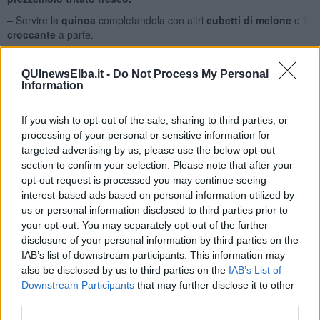
– Servire la
quinoa
completandola con altri
cubetti di melone
e il
croccante
a parte.
Note:
Ricetta GLUTEN FREE
QUInewsElba.it -
Do Not Process My Personal
Rubina Rovini
Information
If you wish to opt-out of the sale, sharing to third parties, or
processing of your personal or sensitive information for
targeted advertising by us, please use the below opt-out
section to confirm your selection. Please note that after your
Se vuoi leggere le notizie principali dell'isola d'Elba iscriviti alla
opt-out request is processed you may continue seeing
Newsletter QUInews ELBA.
Arriva gratis tutti i giorni alle 7:00 del
interest-based ads based on personal information utilized by
mattino direttamente nella tua casella di posta.
us or personal information disclosed to third parties prior to
your opt-out. You may separately opt-out of the further
Basta cliccare
QUI
disclosure of your personal information by third parties on the
IAB’s list of downstream participants. This information may
Se vuoi leggere le notizie principali della Toscana iscriviti alla
Newsletter QUInews - ToscanaMedia.
Arriva gratis tutti i giorni
also be disclosed by us to third parties on the
IAB’s List of
alle 20:00 direttamente nella tua casella di posta.
Downstream Participants
that may further disclose it to other
third parties.
Basta cliccare
QUI