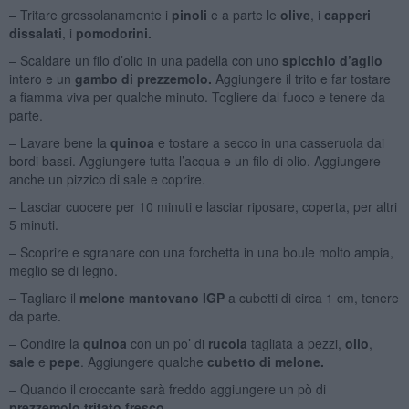
– Tritare grossolanamente i
pinoli
e a parte le
olive
, i
capperi
dissalati
, i
pomodorini.
– Scaldare un filo d’olio in una padella con uno
spicchio d’aglio
intero e un
gambo di prezzemolo.
Aggiungere il trito e far tostare
a fiamma viva per qualche minuto. Togliere dal fuoco e tenere da
parte.
– Lavare bene la
quinoa
e tostare a secco in una casseruola dai
bordi bassi. Aggiungere tutta l’acqua e un filo di olio. Aggiungere
anche un pizzico di sale e coprire.
– Lasciar cuocere per 10 minuti e lasciar riposare, coperta, per altri
5 minuti.
– Scoprire e sgranare con una forchetta in una boule molto ampia,
meglio se di legno.
– Tagliare il
melone mantovano IGP
a cubetti di circa 1 cm, tenere
da parte.
– Condire la
quinoa
con un po’ di
rucola
tagliata a pezzi,
olio
,
sale
e
pepe
. Aggiungere qualche
cubetto di melone.
– Quando il croccante sarà freddo aggiungere un pò di
prezzemolo tritato fresco.