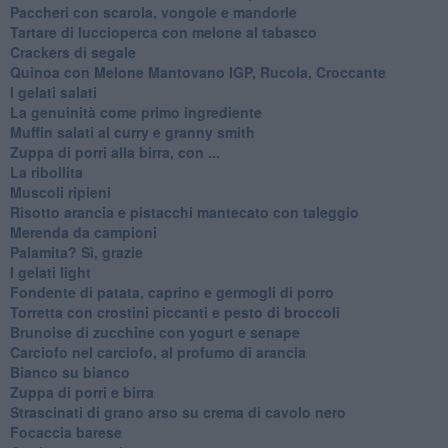
Paccheri con scarola, vongole e mandorle
Tartare di luccioperca con melone al tabasco
Crackers di segale
Quinoa con Melone Mantovano IGP, Rucola, Croccante
I gelati salati
La genuinità come primo ingrediente
Muffin salati al curry e granny smith
Zuppa di porri alla birra, con ...
La ribollita
Muscoli ripieni
Risotto arancia e pistacchi mantecato con taleggio
Merenda da campioni
Palamita? Sì, grazie
I gelati light
Fondente di patata, caprino e germogli di porro
Torretta con crostini piccanti e pesto di broccoli
Brunoise di zucchine con yogurt e senape
Carciofo nel carciofo, al profumo di arancia
Bianco su bianco
Zuppa di porri e birra
Strascinati di grano arso su crema di cavolo nero
Focaccia barese