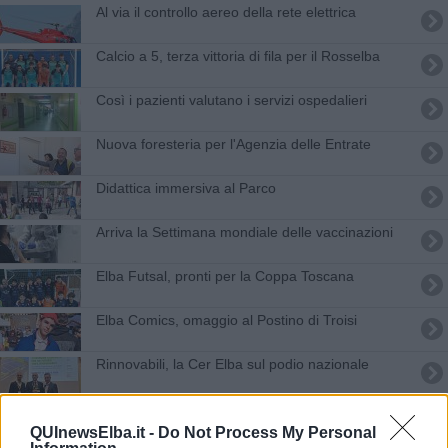
Al via il controllo aereo della rete elettrica
Calcio a 5, terza vittoria di fila per il Rosselba
Così i pazienti valutano i servizi ospedalieri
Nuova foresteria per l'Agenzia delle Entrate
Didattica immersiva al Parco
Arriva la Settimana mondiale delle vaccinazioni
Elba Futsal, pronti per la Coppa Toscana
Elba Comics, omaggio al Postino di Troisi
Rinnovabili, la Cer Elba sul podio nazionale
Rotary, serata dedicata all'ambiente con Esa
QUInewsElba.it -
Do Not Process My Personal