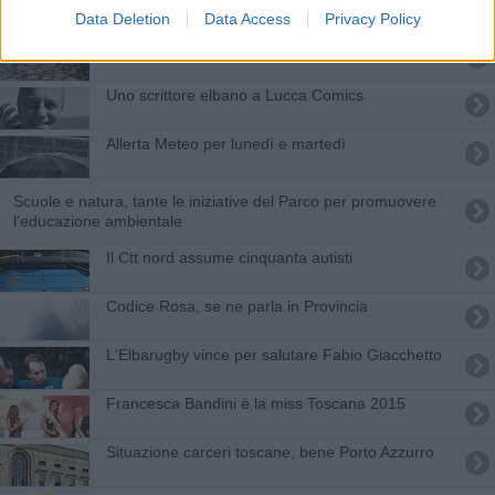
Data Deletion
Data Access
Privacy Policy
Nuovo ponte al fosso degli Alzi
Uno scrittore elbano a Lucca Comics
Allerta Meteo per lunedì e martedì
Scuole e natura, tante le iniziative del Parco per promuovere
l'educazione ambientale
Il Ctt nord assume cinquanta autisti
Codice Rosa, se ne parla in Provincia
L'Elbarugby vince per salutare Fabio Giacchetto
Francesca Bandini è la miss Toscana 2015
Situazione carceri toscane, bene Porto Azzurro