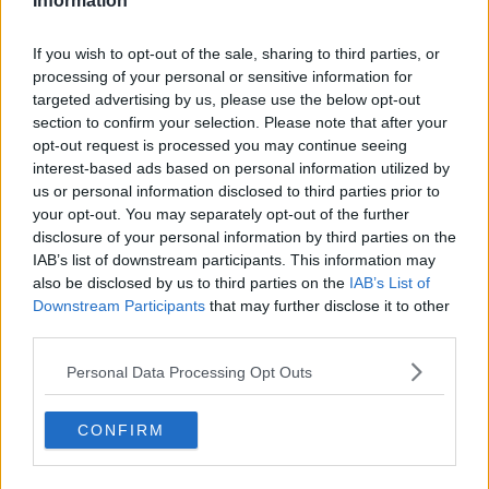
Information
Alluvioni, stato di emergenza prorogato di un
anno
Raccolta rifiuti elettronici, spicca il Livornese
If you wish to opt-out of the sale, sharing to third parties, or
processing of your personal or sensitive information for
targeted advertising by us, please use the below opt-out
Venti in arrivo, scatta l'allerta meteo
section to confirm your selection. Please note that after your
opt-out request is processed you may continue seeing
Sulla pelle delle donne, esperti a confronto
interest-based ads based on personal information utilized by
us or personal information disclosed to third parties prior to
Lo Stato rimborsa 118mila euro a Marciana
your opt-out. You may separately opt-out of the further
Marina
disclosure of your personal information by third parties on the
L'Elba ha festeggiato la Repubblica
IAB’s list of downstream participants. This information may
also be disclosed by us to third parties on the
IAB’s List of
Cosa sarebbe la Toscana senza la costa?
Downstream Participants
that may further disclose it to other
third parties.
Il Sì vince in Toscana ma non in tutte le province
Personal Data Processing Opt Outs
Lions, solidarietà e auguri natalizi
CONFIRM
Ancora troppo inquinate le foci dei fiumi
Sarà Di Donato il commissario provvisorio