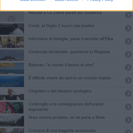
Neculai e Le Zebre partiti dal Sudafrica
Covid, al Giglio 2 nuovi casi positivi
Infermiere di famiglia, parte il servizio all'Elba
Continuità territoriale, questione in Regione
Balneari, "a rischio il lavoro di anni"
​È difficile vivere da sani in un mondo malato
Cingolani o del disastro ecologico
​L’imbroglio e le conseguenze dell’uranio
impoverito
Area marina protetta, se ne parla a Mola
​Cronaca di una tragedia annunciata