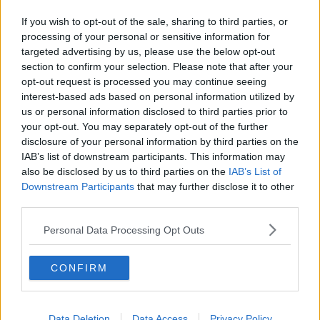
L'elbana Costanza Galli dà lezione ai giornalisti
If you wish to opt-out of the sale, sharing to third parties, or
Legambiente, il report di Vele Spiegate
processing of your personal or sensitive information for
targeted advertising by us, please use the below opt-out
section to confirm your selection. Please note that after your
Continuità territoriale, provocazione di Grimaldi
opt-out request is processed you may continue seeing
interest-based ads based on personal information utilized by
Banca dell'Elba aderisce al gruppo Iccrea
us or personal information disclosed to third parties prior to
your opt-out. You may separately opt-out of the further
La minoranza: "Amministratori irresponsabili"
disclosure of your personal information by third parties on the
IAB’s list of downstream participants. This information may
Plastiche in mare, interrogazione al ministero
also be disclosed by us to third parties on the
IAB’s List of
Downstream Participants
that may further disclose it to other
La gazebata della Lega sbarca all'Elba
third parties.
Emergenza coronavirus, i provvedimenti dell'Asl
Personal Data Processing Opt Outs
Il recupero delle ecoballe non può più attendere
CONFIRM
Vaccini Covid e anziani, allarme di Spi-Cgil
Caos concessioni balneari, lettera ai parlamentari
Data Deletion
Data Access
Privacy Policy