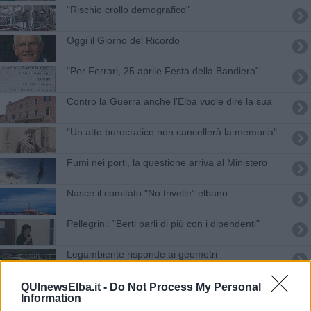
"Rischio crollo demografico"
Oggi il Giorno del Ricordo
"Per Ferrari, 25 aprile Festa della Bandiera"
Contro la Guerra anche l'Elba vuole dire la sua
"Un atto burocratico non cancellerà la memoria"
Fumi nei porti, la questione arriva al Ministero
Nasce il comitato "No trivelle" elbano
Pellegrini: "Berti parli di più con i dipendenti"
Legambiente risponde ai geometri
Il Bicentenario si chiude con un numero speciale
QUInewsElba.it -
Do Not Process My Personal
Information