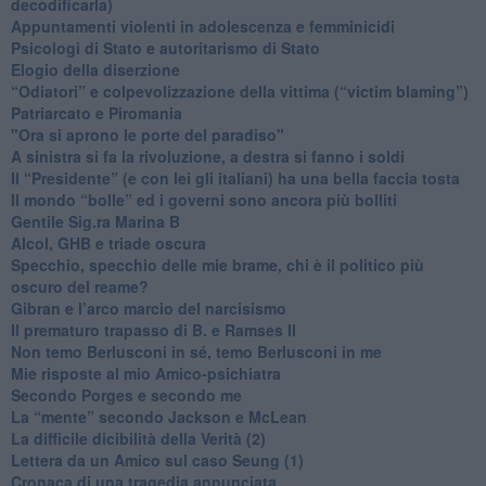
decodificarla)
​Appuntamenti violenti in adolescenza e femminicidi
​Psicologi di Stato e autoritarismo di Stato
Elogio della diserzione
“Odiatori” e colpevolizzazione della vittima (“victim blaming”)
​Patriarcato e Piromania
"Ora si aprono le porte del paradiso"
​A sinistra si fa la rivoluzione, a destra si fanno i soldi
​Il “Presidente” (e con lei gli italiani) ha una bella faccia tosta
​Il mondo “bolle” ed i governi sono ancora più bolliti
​Gentile Sig.ra Marina B
​Alcol, GHB e triade oscura
​Specchio, specchio delle mie brame, chi è il politico più
oscuro del reame?
​Gibran e l’arco marcio del narcisismo
​Il prematuro trapasso di B. e Ramses II
​Non temo Berlusconi in sé, temo Berlusconi in me
​Mie risposte al mio Amico-psichiatra
​Secondo Porges e secondo me
​La “mente” secondo Jackson e McLean
La difficile dicibilità della Verità (2)
​Lettera da un Amico sul caso Seung (1)
​Cronaca di una tragedia annunciata