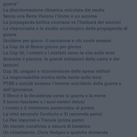
guerra"
​La disinformazione climatica veicolata dai media
Senza una Retta Visione l’Uomo è un automa
​La propaganda bellica nostrana vs l’hasbarà dei sionisti
​La cleptocrazia e lo studio sociologico della propaganda di
guerra
​Uccidere per gioco: il cacciatore e chi vuole armarsi
​La Cop 30 di Belem giorno per giorno
La Cop 30, i crimini e i misfatti verso la vita sulla terra
Arrostire il pianeta: le grandi emissioni della carne e dei
latticini
​Cop 30, uragani e riconversione delle spese militari
La responsabilità storica della morte sulla terra
PTSD e suicidi svelano l’intento suicidario della guerra e
dell’ignoranza
Il Wenzi e la decadenza verso la guerra e la morte
​Il tecno-fascismo e i suoi nemici delusi
​I comici e il vittimismo paranoideo al potere
​La virtù secondo Confucio e Xi (seconda parte)
Le Pax imperiali e Tianxia (prima parte)
Un mondo condiviso a misura di bambino
​Un chiarimento, Chris Hedges e qualche domanda