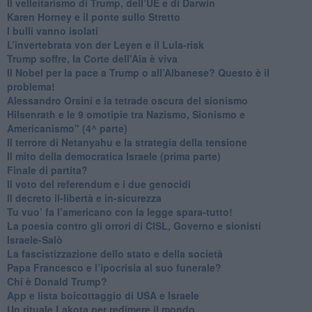
Il velleitarismo di Trump, dell’UE e di Darwin
​Karen Horney e il ponte sullo Stretto
​I bulli vanno isolati
L’invertebrata von der Leyen e il Lula-risk
Trump soffre, la Corte dell'Aia è viva
​Il Nobel per la pace a Trump o all’Albanese? Questo è il
problema!
​Alessandro Orsini e la tetrade oscura del sionismo
​Hilsenrath e le 9 omotipie tra Nazismo, Sionismo e
Americanismo" (4^ parte)
​Il terrore di Netanyahu e la strategia della tensione
Il mito della democratica Israele (prima parte)
​Finale di partita?
​Il voto del referendum e i due genocidi
Il decreto il-libertà e in-sicurezza
Tu vuo’ fa l’americano con la legge spara-tutto!
La poesia contro gli orrori di CISL, Governo e sionisti
Israele-Salò
​La fascistizzazione dello stato e della società
Papa Francesco e l’ipocrisia al suo funerale?
​Chi è Donald Trump?
App e lista boicottaggio di USA e Israele
​Un rituale Lakota per redimere il mondo