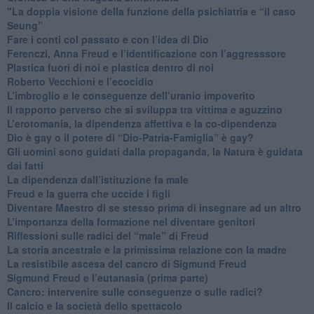
"​La doppia visione della funzione della psichiatria e “il caso
Seung”
​Fare i conti col passato e con l’idea di Dio
​Ferenczi, Anna Freud e l’identificazione con l’aggresssore
Plastica fuori di noi e plastica dentro di noi
​Roberto Vecchioni e l’ecocidio
​L’imbroglio e le conseguenze dell’uranio impoverito
​Il rapporto perverso che si sviluppa tra vittima e aguzzino
L’erotomania, la dipendenza affettiva e la co-dipendenza
​Dio è gay o il potere di “Dio-Patria-Famiglia” è gay?
​Gli uomini sono guidati dalla propaganda, la Natura è guidata
dai fatti
La dipendenza dall’istituzione fa male
​Freud e la guerra che uccide i figli
​Diventare Maestro di se stesso prima di insegnare ad un altro
L’importanza della formazione nel diventare genitori
Riflessioni sulle radici del “male” di Freud
​La storia ancestrale e la primissima relazione con la madre
​La resistibile ascesa del cancro di Sigmund Freud
Sigmund Freud e l’eutanasia (prima parte)
Cancro: intervenire sulle conseguenze o sulle radici?
​Il calcio e la società dello spettacolo