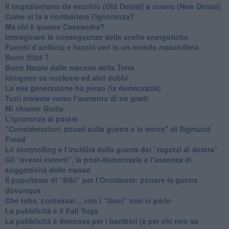
Il negazionismo da vecchio (Old Denial) a nuovo (New Denial)
Come si fa a combattere l'ignoranza?
Ma chi è questo Cassandra?
Immaginare le conseguenze delle scelte energetiche
​Fuochi d’artificio e fuochi veri in un mondo maschilista
Buon 2024 ?
​Buon Natale dalle macerie della Terra
​Idrogeno vs nucleare ed altri dubbi
​La mia generazione ha perso (la democrazia)
​Tutti insieme verso l’aumento di tre gradi
Mi chiamo Giulia
L’ignoranza al potere
​“Considerazioni attuali sulla guerra e la morte" di Sigmund
Freud
​Lo storytelling e l’inutilità della guerra dei “ragazzi di destra”
​Gli “eventi esterni”, la post-democrazia e l’assenza di
soggettività delle masse
​Il populismo di “Bibi” per l’Occidente: portare la guerra
dovunque
​Che roba, contessa!... con i “fasci” non ci parlo
La pubblicità e il Kali Yuga
​La pubblicità è dannosa per i bambini (e per chi non sa