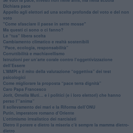
​Dichiara pace
​Appello agli elettori ad una scelta profonda del voto e del non
voto
"Come sfasciare il paese in sette mosse"
​Ma questi ci sono o ci fanno?
​Le “tua” libera scelta
Cambiamento climatico e realtà sostenibili
“Pace, ecologia, responsabilità”
​Corruttibilità e machiavellismo
Istruzioni per un’arte corale contro l’oggettivizzazione
dell’Essere
​L’MMPI e il mito della valutazione “oggettiva” dei test
psicologici
Come migliorare la proposta “pace terra dignità”
Caro Papa Francesco
​Jorit, Ornella Muti… e i politici (e i loro elettori) che hanno
perso l’”anima”
​Il sollevamento dei mari e la Riforma dell’ONU
Putin, imperatore romano d’Oriente
​L’ottimismo irrealistico dei narcisisti
​Dietro il potere e dietro la miseria c’è sempre la mamma dietro-
dietro