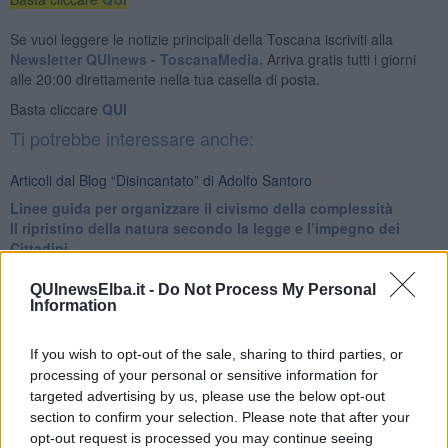
Se vuoi leggere le notizie principali della Toscana iscriviti alla
Newsletter QUInews - ToscanaMedia.
Arriva gratis tutti i giorni
alle 20:00 direttamente nella tua casella di posta.
Basta cliccare
QUI
Ti potrebbe interessare anche:
Articoli dal Blog “Disincantato” di Adolfo Santoro
​Linee guida per organizzare il civismo della complessità
​Il ripristino della natura secondo la legge e l’impegno dei
Cittadini
Il nesso tra cambiamenti climatici e salute umana
Tutti morimmo a stento (3)
QUInewsElba.it -
Do Not Process My Personal
Information
Tutti morimmo a stento (2)
​Tutti morimmo a stento (1)
IL CORRIDOIO BLU il resoconto del convegno
If you wish to opt-out of the sale, sharing to third parties, or
Un manuale essenziale per seguire il CORRIDOIO BLU
processing of your personal or sensitive information for
Il corridoio blu
targeted advertising by us, please use the below opt-out
​Il cronoprogramma ottimale verso il full electric sui traghetti
section to confirm your selection. Please note that after your
​I costi dell’adeguamento al cold ironing
opt-out request is processed you may continue seeing
Alcune domande da esordiente agli esperti che decidono le