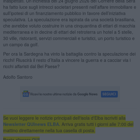
inaspettati. Un’inchiesta del 24 giugno 2026 del Corriere della Sera
ha fatto luce sugli intrecci societari presenti nell’affare immobiliare e
sull’ipotesi di un finanziamento pubblico in favore dell’iniziativa
speculativa. La speculazione era ispirata da una società brasiliana,
che avrebbe voluto costruire in una cinquantina di ettari di macchia
mediterranea e in decine di ettari del retroterra un hotel a 5 stelle,
30 ville, ristoranti, servizi commerciali e turistici, un porto turistico e
un campo da golf.
Per ora la Sardegna ha vinto la battaglia contro la speculazione dei
ricchi! Riuscirà il resto d’Italia a vincere la guerra e a cacciar via i
ricchi affaristi dal Bel Paese?
Adolfo Santoro
Se vuoi leggere le notizie principali dell'isola d'Elba iscriviti alla
Newsletter QUInews ELBA.
Arriva gratis tutti i giorni alle 7:00 del
mattino direttamente nella tua casella di posta.
Basta cliccare
QUI