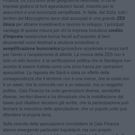
imprese godono di forti agevolazioni fiscali, incentivi per le
assunzioni e una burocrazia semplificata. In Italia, dal 2024, tutti i
territori del Mezzogiorno sono stati accorpati in una grande
ZES
Unica
per attrarre investimenti e favorire lo sviluppo. I principali
vantaggi di questa misura per chi fa impresa includono
c
redito
d'imposta
(sostanziosi bonus fiscali sull'acquisto di beni
strumentali nuovi destinati a strutture produttive) e
s
emplificazione burocratica (
procedure accelerate e tempi certi
per l’avvio o l’ampliamento di attività. La revoca della ZES non è
solo un atto tecnico: è la certificazione politica che la Sardegna non
accetta di essere trattata come una zona franca per operazioni
speculative. La risposta dei Sardi è stata un effetto della
consapevolezza che il territorio non è una merce, che la costa non
è un asset, che la comunità non è un ostacolo, ma un soggetto
politico.
Cala Finanza
ha unito generazioni diverse, sensibilità
diverse, territori diversi e ha dimostrato che la mobilitazione dal
basso può ribaltare decisioni già scritte, che la partecipazione può
fermare la macchina della speculazione, che un popolo unito può
difendere la propria terra.
Sulla vicenda della speculazione immobiliare di
Cala Finanza
stanno emergendo particolari inquietanti, ma non proprio