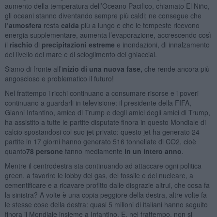
aumento della temperatura dell’Oceano Pacifico, chiamato El Niño,
gli oceani stanno diventando sempre più caldi; ne consegue che
l’atmosfera
resta
calda
più a lungo e che le tempeste ricevono
energia supplementare, aumenta l’evaporazione, accrescendo così
il
rischio
di
precipitazioni
estreme
e inondazioni, di innalzamento
del livello del mare e di scioglimento dei ghiacciai.
Siamo di fronte all’i
nizio di una nuova fase,
che rende ancora più
angoscioso e problematico il futuro!
Nel frattempo i ricchi continuano a consumare risorse e i poveri
continuano a guardarli in televisione: il presidente della FIFA,
Gianni Infantino, amico di Trump e degli amici degli amici di Trump,
ha assistito a tutte le partite disputate finora in questo Mondiale di
calcio spostandosi col suo jet privato: questo jet ha generato 24
partite in 17 giorni hanno generato 516 tonnellate di CO2, cioè
quanto
78 persone
fanno mediamente
in un intero anno
.
Mentre il centrodestra sta continuando ad attaccare ogni politica
green, a favorire le lobby del gas, del fossile e del nucleare, a
cementificare e a ricavare profitto dalle disgrazie altrui, che cosa fa
la sinistra? A volte è una copia peggiore della destra, altre volte fa
le stesse cose della destra: quasi 5 milioni di italiani hanno seguito
finora il Mondiale insieme a Infantino. E, nel frattempo, non si