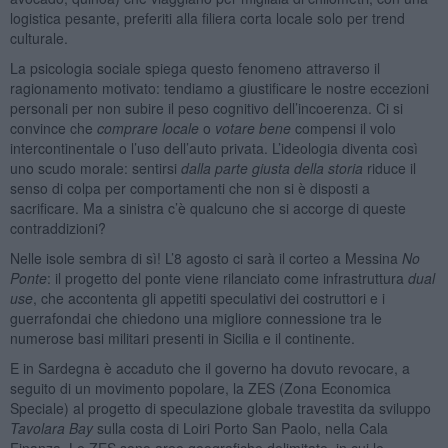
logistica pesante, preferiti alla filiera corta locale solo per trend
culturale.
La psicologia sociale spiega questo fenomeno attraverso il
ragionamento motivato: tendiamo a giustificare le nostre eccezioni
personali per non subire il peso cognitivo dell’incoerenza. Ci si
convince che
comprare locale
o
votare bene
compensi il volo
intercontinentale o l’uso dell’auto privata. L’ideologia diventa così
uno scudo morale: sentirsi
dalla parte giusta della storia
riduce il
senso di colpa per comportamenti che non si è disposti a
sacrificare. Ma a sinistra c’è qualcuno che si accorge di queste
contraddizioni?
Nelle isole sembra di sì! L’8 agosto ci sarà il corteo a Messina
No
Ponte
: il progetto del ponte viene rilanciato come infrastruttura
dual
use
, che accontenta gli appetiti speculativi dei costruttori e i
guerrafondai che chiedono una migliore connessione tra le
numerose basi militari presenti in Sicilia e il continente.
E in Sardegna è accaduto che il governo ha dovuto revocare, a
seguito di un movimento popolare, la ZES (Zona Economica
Speciale) al progetto di speculazione globale travestita da sviluppo
Tavolara Bay
sulla costa di Loiri Porto San Paolo, nella Cala
Finanza. Le ZES sono aree geografiche delimitate, in cui le