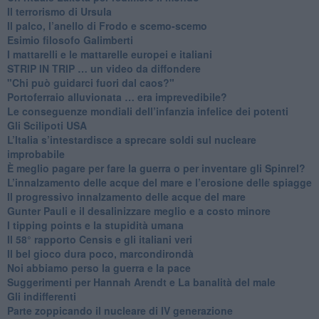
Il terrorismo di Ursula
​Il palco, l’anello di Frodo e scemo-scemo
Esimio filosofo Galimberti
​I mattarelli e le mattarelle europei e italiani
​STRIP IN TRIP … un video da diffondere
"Chi può guidarci fuori dal caos?"
​Portoferraio alluvionata … era imprevedibile?
Le conseguenze mondiali dell’infanzia infelice dei potenti
​Gli Scilipoti USA
L’Italia s’intestardisce a sprecare soldi sul nucleare
improbabile
È meglio pagare per fare la guerra o per inventare gli Spinrel?
​L’innalzamento delle acque del mare e l’erosione delle spiagge
​Il progressivo innalzamento delle acque del mare
​Gunter Pauli e il desalinizzare meglio e a costo minore
I tipping points e la stupidità umana
​Il 58° rapporto Censis e gli italiani veri
​Il bel gioco dura poco, marcondirondà
Noi abbiamo perso la guerra e la pace
Suggerimenti per Hannah Arendt e La banalità del male
​Gli indifferenti
Parte zoppicando il nucleare di IV generazione