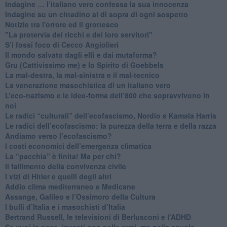
​Indagine … l’italiano vero confessa la sua innocenza
Indagine su un cittadino al di sopra di ogni sospetto
Notizie tra l'orrore ed il grottesco
"La protervia dei ricchi e dei loro servitori"
S’i fossi foco di Cecco Angiolieri
​Il mondo salvato dagli elfi e dai mutaforma?
Gru (Cattivissimo me) e lo Spirito di Goebbels
​La mal-destra, la mal-sinistra e il mal-tecnico
​La venerazione masochistica di un italiano vero
​L’eco-nazismo e le idee-forma dell’800 che sopravvivono in
noi
​Le radici “culturali” dell’ecofascismo, Nordio e Kamala Harris
Le radici dell’ecofascismo: la purezza della terra e della razza
Andiamo verso l’ecofascismo?
I costi economici dell’emergenza climatica
​La “pacchia” è finita! Ma per chi?
​Il fallimento della convivenza civile
​I vizi di Hitler e quelli degli altri
Addio clima mediterraneo e Medicane
​Assange, Galileo e l’Ossimoro della Cultura
​I bulli d’Italia e i masochisti d’Italia
​Bertrand Russell, le televisioni di Berlusconi e l’ADHD
​Se vuoi la pace, investi non nelle armi, ma nella scuola