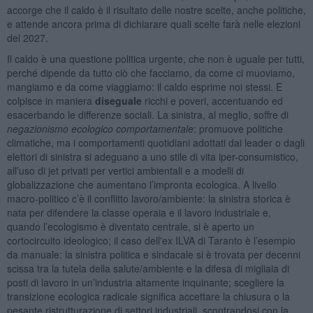
accorge che il caldo è il risultato delle nostre scelte, anche politiche,
e attende ancora prima di dichiarare quali scelte farà nelle elezioni
del 2027.
Il caldo è una questione politica urgente, che non è uguale per tutti,
perché dipende da tutto ciò che facciamo, da come ci muoviamo,
mangiamo e da come viaggiamo: il caldo esprime noi stessi. E
colpisce in maniera
diseguale
ricchi e poveri, accentuando ed
esacerbando le differenze sociali. La sinistra, al meglio, soffre di
negazionismo ecologico comportamentale
: promuove politiche
climatiche, ma i comportamenti quotidiani adottati dai leader o dagli
elettori di sinistra si adeguano a uno stile di vita iper-consumistico,
all’uso di jet privati per vertici ambientali e a modelli di
globalizzazione che aumentano l’impronta ecologica. A livello
macro-politico c’è il conflitto lavoro/ambiente: la sinistra storica è
nata per difendere la classe operaia e il lavoro industriale e,
quando l’ecologismo è diventato centrale, si è aperto un
cortocircuito ideologico; il caso dell'ex ILVA di Taranto è l’esempio
da manuale: la sinistra politica e sindacale si è trovata per decenni
scissa tra la tutela della salute/ambiente e la difesa di migliaia di
posti di lavoro in un’industria altamente inquinante; scegliere la
transizione ecologica radicale significa accettare la chiusura o la
pesante ristrutturazione di settori industriali, scontrandosi con la