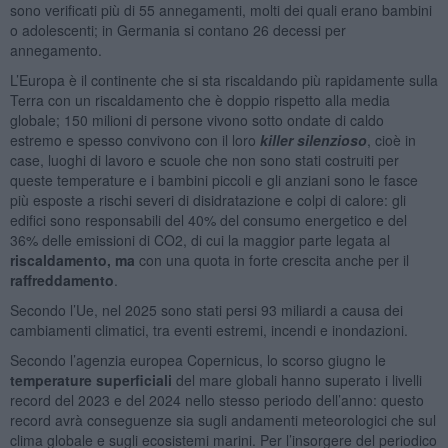
sono verificati più di 55 annegamenti, molti dei quali erano bambini
o adolescenti; in Germania si contano 26 decessi per
annegamento.
L’Europa è il continente che si sta riscaldando più rapidamente sulla
Terra con un riscaldamento che è doppio rispetto alla media
globale; 150 milioni di persone vivono sotto ondate di caldo
estremo e spesso convivono con il loro
killer silenzioso
, cioè in
case, luoghi di lavoro e scuole che non sono stati costruiti per
queste temperature e i bambini piccoli e gli anziani sono le fasce
più esposte a rischi severi di disidratazione e colpi di calore: gli
edifici sono responsabili del 40% del consumo energetico e del
36% delle emissioni di CO2, di cui la maggior parte legata al
riscaldamento, ma
con una quota in forte crescita anche per il
raffreddamento
.
Secondo l’Ue, nel 2025 sono stati persi 93 miliardi a causa dei
cambiamenti climatici, tra eventi estremi, incendi e inondazioni.
Secondo l’agenzia europea Copernicus, lo scorso giugno le
temperature
superficiali
del mare globali hanno superato i livelli
record del 2023 e del 2024 nello stesso periodo dell’anno: questo
record avrà conseguenze sia sugli andamenti meteorologici che sul
clima globale e sugli ecosistemi marini. Per l’insorgere del periodico