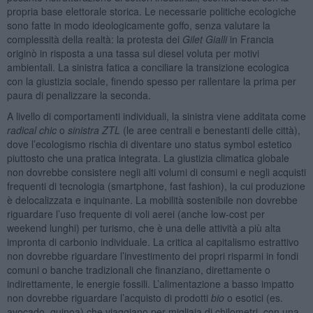
propria base elettorale storica. Le necessarie politiche ecologiche
sono fatte in modo ideologicamente goffo, senza valutare la
complessità della realtà: la protesta dei
Gilet Gialli
in Francia
originò in risposta a una tassa sul diesel voluta per motivi
ambientali. La sinistra fatica a conciliare la transizione ecologica
con la giustizia sociale, finendo spesso per rallentare la prima per
paura di penalizzare la seconda.
A livello di comportamenti individuali, la sinistra viene additata come
radical chic
o
sinistra ZTL
(le aree centrali e benestanti delle città),
dove l’ecologismo rischia di diventare uno status symbol estetico
piuttosto che una pratica integrata. La giustizia climatica globale
non dovrebbe consistere negli alti volumi di consumi e negli acquisti
frequenti di tecnologia (smartphone, fast fashion), la cui produzione
è delocalizzata e inquinante. La mobilità sostenibile non dovrebbe
riguardare l’uso frequente di voli aerei (anche low-cost per
weekend lunghi) per turismo, che è una delle attività a più alta
impronta di carbonio individuale. La critica al capitalismo estrattivo
non dovrebbe riguardare l’investimento dei propri risparmi in fondi
comuni o banche tradizionali che finanziano, direttamente o
indirettamente, le energie fossili. L’alimentazione a basso impatto
non dovrebbe riguardare l’acquisto di prodotti
bio
o esotici (es.
avocado, quinoa) che viaggiano per migliaia di chilometri, con una