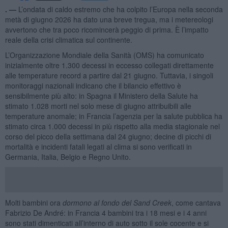
. —
L’ondata di caldo estremo che ha colpito l’Europa nella seconda
metà di giugno 2026 ha dato una breve tregua, ma i metereologi
avvertono che tra poco ricomincerà peggio di prima. È l’impatto
reale della crisi climatica sul continente.
L’Organizzazione Mondiale della Sanità (OMS) ha comunicato
inizialmente oltre 1.300 decessi in eccesso collegati direttamente
alle temperature record a partire dal 21 giugno. Tuttavia, i singoli
monitoraggi nazionali indicano che il bilancio effettivo è
sensibilmente più alto: in Spagna il Ministero della Salute ha
stimato 1.028 morti nel solo mese di giugno attribuibili alle
temperature anomale; in Francia l’agenzia per la salute pubblica ha
stimato circa 1.000 decessi in più rispetto alla media stagionale nel
corso del picco della settimana dal 24 giugno; decine di picchi di
mortalità e incidenti fatali legati al clima si sono verificati in
Germania, Italia, Belgio e Regno Unito.
Molti bambini ora
dormono al fondo del Sand Creek
, come cantava
Fabrizio De André: in Francia 4 bambini tra i 18 mesi e i 4 anni
sono stati dimenticati all’interno di auto sotto il sole cocente e si