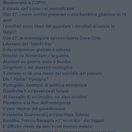
Biodiversità e COP15
​Il ritardo dell’uomo nel mentalizzare
​Cop 27, i nove confini planetari e una bambina ghanese di 10
anni
​I pacifisti sono liberi dal guardare i mondiali di calcio in
Qatar?
​Cop 27, la sceneggiata sponsorizzata Coca-Cola
​Liberarsi dei “biechi blu”
Il riscaldamento globale è adesso
​Erasmo da Rotterdam e la guerra
​Aforismi su guerra, pace e bomba
Cingolani o del disastro ecologico
​Il metano ci dà una mano nel suicidio del pianeta
​Dio? Patria? Famiglia?
Portogallo, esempio di politica energetica
​Elisabetta II e l’assenza di futuro
Al risveglio di un incubo, un altro incubo!
​Piombino e la fine dell’emergenza
​Il vero rischio del gassificatore
​Il violento Dostoevskij e il pacifista Tolstòj
​Buddha, Franco Basaglia e l’”ecocidio” dei negazi
​È difficile vivere da sani in un mondo malato
Solastalgia e lotta contro le prepotenze dei governi anti-