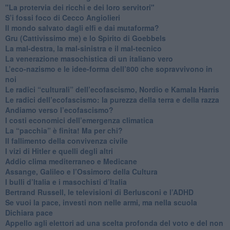
"La protervia dei ricchi e dei loro servitori"
S’i fossi foco di Cecco Angiolieri
​Il mondo salvato dagli elfi e dai mutaforma?
Gru (Cattivissimo me) e lo Spirito di Goebbels
​La mal-destra, la mal-sinistra e il mal-tecnico
​La venerazione masochistica di un italiano vero
​L’eco-nazismo e le idee-forma dell’800 che sopravvivono in
noi
​Le radici “culturali” dell’ecofascismo, Nordio e Kamala Harris
Le radici dell’ecofascismo: la purezza della terra e della razza
Andiamo verso l’ecofascismo?
I costi economici dell’emergenza climatica
​La “pacchia” è finita! Ma per chi?
​Il fallimento della convivenza civile
​I vizi di Hitler e quelli degli altri
Addio clima mediterraneo e Medicane
​Assange, Galileo e l’Ossimoro della Cultura
​I bulli d’Italia e i masochisti d’Italia
​Bertrand Russell, le televisioni di Berlusconi e l’ADHD
​Se vuoi la pace, investi non nelle armi, ma nella scuola
​Dichiara pace
​Appello agli elettori ad una scelta profonda del voto e del non