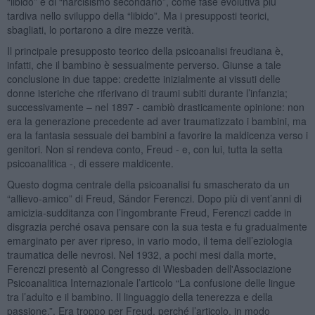
“libido” e di “narcisismo secondario”, come fase evolutiva più
tardiva nello sviluppo della “libido”. Ma i presupposti teorici,
sbagliati, lo portarono a dire mezze verità.
Il principale presupposto teorico della psicoanalisi freudiana è,
infatti, che il bambino è sessualmente perverso. Giunse a tale
conclusione in due tappe: credette inizialmente ai vissuti delle
donne isteriche che riferivano di traumi subiti durante l’infanzia;
successivamente – nel 1897 - cambiò drasticamente opinione: non
era la generazione precedente ad aver traumatizzato i bambini, ma
era la fantasia sessuale dei bambini a favorire la maldicenza verso i
genitori. Non si rendeva conto, Freud - e, con lui, tutta la setta
psicoanalitica -, di essere maldicente.
Questo dogma centrale della psicoanalisi fu smascherato da un
“allievo-amico” di Freud, Sándor Ferenczi. Dopo più di vent’anni di
amicizia-sudditanza con l’ingombrante Freud, Ferenczi cadde in
disgrazia perché osava pensare con la sua testa e fu gradualmente
emarginato per aver ripreso, in vario modo, il tema dell’eziologia
traumatica delle nevrosi. Nel 1932, a pochi mesi dalla morte,
Ferenczi presentò al Congresso di Wiesbaden dell'Associazione
Psicoanalitica Internazionale l’articolo “La confusione delle lingue
tra l’adulto e il bambino. Il linguaggio della tenerezza e della
passione.”. Era troppo per Freud, perché l’articolo, in modo