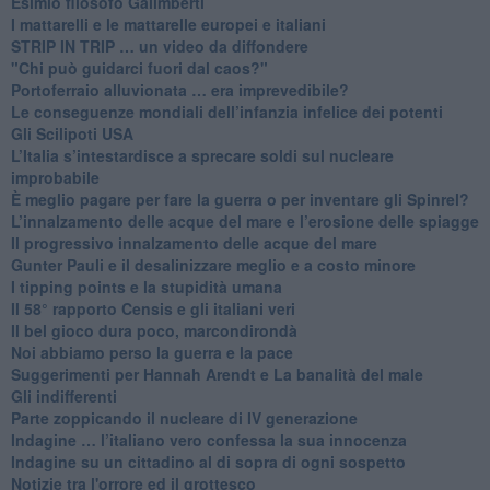
Esimio filosofo Galimberti
​I mattarelli e le mattarelle europei e italiani
​STRIP IN TRIP … un video da diffondere
"Chi può guidarci fuori dal caos?"
​Portoferraio alluvionata … era imprevedibile?
Le conseguenze mondiali dell’infanzia infelice dei potenti
​Gli Scilipoti USA
L’Italia s’intestardisce a sprecare soldi sul nucleare
improbabile
È meglio pagare per fare la guerra o per inventare gli Spinrel?
​L’innalzamento delle acque del mare e l’erosione delle spiagge
​Il progressivo innalzamento delle acque del mare
​Gunter Pauli e il desalinizzare meglio e a costo minore
I tipping points e la stupidità umana
​Il 58° rapporto Censis e gli italiani veri
​Il bel gioco dura poco, marcondirondà
Noi abbiamo perso la guerra e la pace
Suggerimenti per Hannah Arendt e La banalità del male
​Gli indifferenti
Parte zoppicando il nucleare di IV generazione
​Indagine … l’italiano vero confessa la sua innocenza
Indagine su un cittadino al di sopra di ogni sospetto
Notizie tra l'orrore ed il grottesco