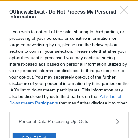
​La Scienza dei Cittadini e i Cittadini per l’Aria
Trump e le sue guerre contro i deboli e contro la terra
QUInewsElba.it -
Do Not Process My Personal
​Le furbate elettorali della Meloni e la testardaggine
Information
dell’opposizione
​Date loro l’Oscar al posto del Nobel per la Pace
If you wish to opt-out of the sale, sharing to third parties, or
L'umanizzazione dell'economia e della politica
processing of your personal or sensitive information for
​Dopo il diluvio dei NO: un patto intergenerazionale
​Un grandioso NO ai falchi teocratici e ai loro vassalli
targeted advertising by us, please use the below opt-out
La religione è la cocaina dei potenti
section to confirm your selection. Please note that after your
Donald e Bibi confinati nell’isola di St James?
opt-out request is processed you may continue seeing
L’italiano vero e la paura che al referendum vinca il No
interest-based ads based on personal information utilized by
​Complottismo o capitalismo globale?
us or personal information disclosed to third parties prior to
​Ma, contessa, non si vergogna a continuare a guardare San
your opt-out. You may separately opt-out of the further
Scemo?
disclosure of your personal information by third parties on the
​Io non mi fiderei di chi promuove o consuma i riti collettivi
IAB’s list of downstream participants. This information may
Esportazioni Usa: da democrazia a guerra civile
also be disclosed by us to third parties on the
IAB’s List of
​I vestiti nuovi degli imperatori baltici
Downstream Participants
that may further disclose it to other
​Pupazzi!
third parties.
​Il Wild West di Trump
​La depressione infantile di Roger Waters e la propaganda di
Personal Data Processing Opt Outs
guerra"
​La disinformazione climatica veicolata dai media
Senza una Retta Visione l’Uomo è un automa
CONFIRM