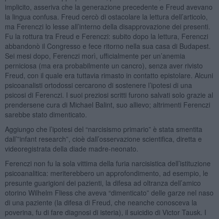
implicito, asseriva che la generazione precedente e Freud avevano
la lingua confusa. Freud cercò di ostacolare la lettura dell’articolo,
ma Ferenczi lo lesse all’interno della disapprovazione dei presenti.
Fu la rottura tra Freud e Ferenczi: subito dopo la lettura, Ferenczi
abbandonò il Congresso e fece ritorno nella sua casa di Budapest.
Sei mesi dopo, Ferenczi morì, ufficialmente per un’anemia
perniciosa (ma era probabilmente un cancro), senza aver rivisto
Freud, con il quale era tuttavia rimasto in contatto epistolare. Alcuni
psicoanalisti ortodossi cercarono di sostenere l’ipotesi di una
psicosi di Ferenczi. I suoi preziosi scritti furono salvati solo grazie al
prendersene cura di Michael Balint, suo allievo; altrimenti Ferenczi
sarebbe stato dimenticato.
Aggiungo che l’ipotesi del “narcisismo primario” è stata smentita
dall’”infant research”, cioè dall’osservazione scientifica, diretta e
videoregistrata della diade madre-neonato.
Ferenczi non fu la sola vittima della furia narcisistica dell’istituzione
psicoanalitica: meriterebbero un approfondimento, ad esempio, le
presunte guarigioni dei pazienti, la difesa ad oltranza dell’amico
otorino Wilhelm Fliess che aveva “dimenticato” delle garze nel naso
di una paziente (la difesa di Freud, che neanche conosceva la
poverina, fu di fare diagnosi di isteria), il suicidio di Victor Tausk. I