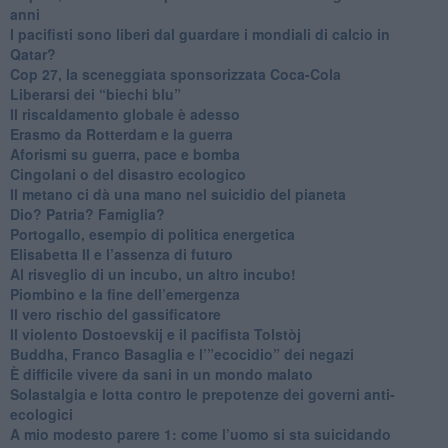
anni
​I pacifisti sono liberi dal guardare i mondiali di calcio in
Qatar?
​Cop 27, la sceneggiata sponsorizzata Coca-Cola
​Liberarsi dei “biechi blu”
Il riscaldamento globale è adesso
​Erasmo da Rotterdam e la guerra
​Aforismi su guerra, pace e bomba
Cingolani o del disastro ecologico
​Il metano ci dà una mano nel suicidio del pianeta
​Dio? Patria? Famiglia?
Portogallo, esempio di politica energetica
​Elisabetta II e l’assenza di futuro
Al risveglio di un incubo, un altro incubo!
​Piombino e la fine dell’emergenza
​Il vero rischio del gassificatore
​Il violento Dostoevskij e il pacifista Tolstòj
​Buddha, Franco Basaglia e l’”ecocidio” dei negazi
​È difficile vivere da sani in un mondo malato
Solastalgia e lotta contro le prepotenze dei governi anti-
ecologici
​A mio modesto parere 1: come l’uomo si sta suicidando