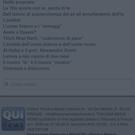
​Umile proposta
​La Vita scorre con te, senza di te
​Dall’istinto di sopravvivenza del sé all’annullamento dell'io
L'avidità
​L’uomo bianco e i “selvaggi”
​Avere o Essere?
​Thich Nhat Hanh, “costruttore di pace“
​L’eredità dell’uomo bianco e dell’uomo rosso
Al-Hallaj e il prof. Alessandro Orsini
​Lettera a mio nipote di due mesi
​Il nostro “Io” è il nostro “nemico”
​Chiarezza e disincanto
Editore Toscana Media Channel srl - Via Dei Martelli, 8 - 50129
FIRENZE - info@toscanamediachannel.it. TOSCANA MEDIA
NEWS quotidiano on line registrato presso il Tribunale di Firenze
al n. 5935 del 27.09.2013. Iscrizione ROC 22105 - C.F. e P.Iva
0620787048
Fatturazione Elettronica M5UXCR1 |
Privacy Nielsen