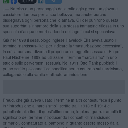
. —
Narciso è un personaggio della mitologia greca, un giovane
cacciatore, famoso per la sua bellezza, ma anche perché
disdegnava ogni persona che lo amava. Gli dei punirono questa
sua superbia: s’innamorò della sua stessa immagine riflessa in uno
specchio d’acqua e morì cadendo nel lago in cui si specchiava.
Già nel 1898 il sessuologo inglese Havelock Ellis aveva usato il
termine “narcissus-like” per indicare la “masturbazione eccessiva”,
in cui la persona diventa il proprio unico oggetto sessuale. Fu poi
Paul Näche nel 1899 ad utilizzare il termine "narcisismo" in uno
studio sulle perversioni sessuali. Nel 1911 Otto Rank pubblicò il
primo scritto psicoanalitico specificamente centrato sul narcisismo,
collegandolo alla vanità e all'auto-ammirazione.
Freud, che già aveva usato il termine in altri contesti, fece il punto
in “Introduzione al narcisismo”, scritto tra il 1913 e il 1914 e
pubblicato alla fine di quest’ultimo anno, in piena guerra: ampliò il
significato del termine introducendo i concetti di “narcisismo
primario”, connaturato al bambino in quanto essere mosso dalla