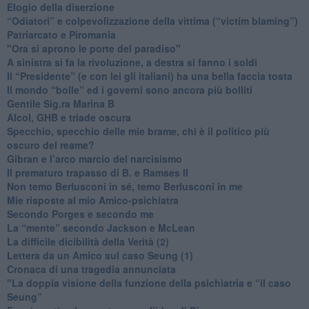
Elogio della diserzione
“Odiatori” e colpevolizzazione della vittima (“victim blaming”)
​Patriarcato e Piromania
"Ora si aprono le porte del paradiso"
​A sinistra si fa la rivoluzione, a destra si fanno i soldi
​Il “Presidente” (e con lei gli italiani) ha una bella faccia tosta
​Il mondo “bolle” ed i governi sono ancora più bolliti
​Gentile Sig.ra Marina B
​Alcol, GHB e triade oscura
​Specchio, specchio delle mie brame, chi è il politico più
oscuro del reame?
​Gibran e l’arco marcio del narcisismo
​Il prematuro trapasso di B. e Ramses II
​Non temo Berlusconi in sé, temo Berlusconi in me
​Mie risposte al mio Amico-psichiatra
​Secondo Porges e secondo me
​La “mente” secondo Jackson e McLean
La difficile dicibilità della Verità (2)
​Lettera da un Amico sul caso Seung (1)
​Cronaca di una tragedia annunciata
"​La doppia visione della funzione della psichiatria e “il caso
Seung”