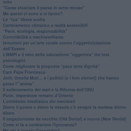
voto
"Come sfasciare il paese in sette mosse"
​Ma questi ci sono o ci fanno?
​Le “tua” libera scelta
Cambiamento climatico e realtà sostenibili
“Pace, ecologia, responsabilità”
​Corruttibilità e machiavellismo
Istruzioni per un’arte corale contro l’oggettivizzazione
dell’Essere
​L’MMPI e il mito della valutazione “oggettiva” dei test
psicologici
Come migliorare la proposta “pace terra dignità”
Caro Papa Francesco
​Jorit, Ornella Muti… e i politici (e i loro elettori) che hanno
perso l’”anima”
​Il sollevamento dei mari e la Riforma dell’ONU
Putin, imperatore romano d’Oriente
​L’ottimismo irrealistico dei narcisisti
​Dietro il potere e dietro la miseria c’è sempre la mamma dietro-
dietro
Il negazionismo da vecchio (Old Denial) a nuovo (New Denial)
Come si fa a combattere l'ignoranza?
Ma chi è questo Cassandra?