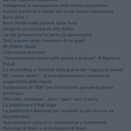
Immaginare le conseguenze delle scelte energetiche
​Fuochi d’artificio e fuochi veri in un mondo maschilista
Buon 2024 ?
​Buon Natale dalle macerie della Terra
​Idrogeno vs nucleare ed altri dubbi
​La mia generazione ha perso (la democrazia)
​Tutti insieme verso l’aumento di tre gradi
Mi chiamo Giulia
L’ignoranza al potere
​“Considerazioni attuali sulla guerra e la morte" di Sigmund
Freud
​Lo storytelling e l’inutilità della guerra dei “ragazzi di destra”
​Gli “eventi esterni”, la post-democrazia e l’assenza di
soggettività delle masse
​Il populismo di “Bibi” per l’Occidente: portare la guerra
dovunque
​Che roba, contessa!... con i “fasci” non ci parlo
La pubblicità e il Kali Yuga
​La pubblicità è dannosa per i bambini (e per chi non sa
decodificarla)
​Appuntamenti violenti in adolescenza e femminicidi
​Psicologi di Stato e autoritarismo di Stato