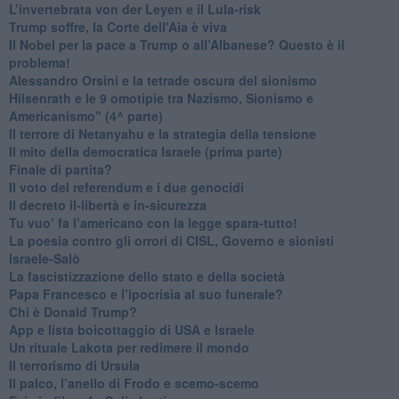
L’invertebrata von der Leyen e il Lula-risk
Trump soffre, la Corte dell'Aia è viva
​Il Nobel per la pace a Trump o all’Albanese? Questo è il
problema!
​Alessandro Orsini e la tetrade oscura del sionismo
​Hilsenrath e le 9 omotipie tra Nazismo, Sionismo e
Americanismo" (4^ parte)
​Il terrore di Netanyahu e la strategia della tensione
Il mito della democratica Israele (prima parte)
​Finale di partita?
​Il voto del referendum e i due genocidi
Il decreto il-libertà e in-sicurezza
Tu vuo’ fa l’americano con la legge spara-tutto!
La poesia contro gli orrori di CISL, Governo e sionisti
Israele-Salò
​La fascistizzazione dello stato e della società
Papa Francesco e l’ipocrisia al suo funerale?
​Chi è Donald Trump?
App e lista boicottaggio di USA e Israele
​Un rituale Lakota per redimere il mondo
Il terrorismo di Ursula
​Il palco, l’anello di Frodo e scemo-scemo