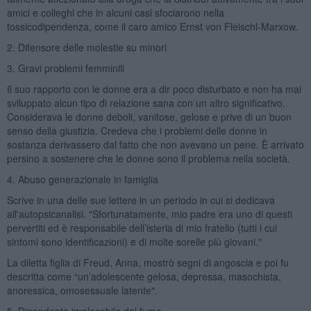
amici e colleghi che in alcuni casi sfociarono nella
tossicodipendenza, come il caro amico Ernst von Fleischl-Marxow.
2. Difensore delle molestie su minori
3. Gravi problemi femminili
Il suo rapporto con le donne era a dir poco disturbato e non ha mai
sviluppato alcun tipo di relazione sana con un altro significativo.
Considerava le donne deboli, vanitose, gelose e prive di un buon
senso della giustizia. Credeva che i problemi delle donne in
sostanza derivassero dal fatto che non avevano un pene. È arrivato
persino a sostenere che le donne sono il problema nella società.
4. Abuso generazionale in famiglia
Scrive in una delle sue lettere in un periodo in cui si dedicava
all'autopsicanalisi. "Sfortunatamente, mio padre era uno di questi
pervertiti ed è responsabile dell’isteria di mio fratello (tutti i cui
sintomi sono identificazioni) e di molte sorelle più giovani."
La diletta figlia di Freud, Anna, mostrò segni di angoscia e poi fu
descritta come “un’adolescente gelosa, depressa, masochista,
anoressica, omosessuale latente".
5. Dipendente implacabile dal fumo