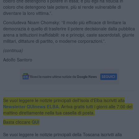
coloro che detengono il potere in essa; e più egli ha fiducia in
coloro che detengono tale potere, più si rende vulnerabile di
diventare la loro vittima.”.
Concludeva Noam Chomsky: “Il modo più efficace di limitare la
democrazia è quello di trasferire il potere decisionale dalla pubblica
arena a istituzioni inaffidabili: re e prìncipi, caste sacerdotali, giunte
militari, dittature di partito, o moderne corporazioni.”.
(continua)
Adolfo Santoro
Se vuoi leggere le notizie principali dell'isola d'Elba iscriviti alla
Newsletter QUInews ELBA.
Arriva gratis tutti i giorni alle 7:00 del
mattino direttamente nella tua casella di posta.
Basta cliccare
QUI
Se vuoi leggere le notizie principali della Toscana iscriviti alla