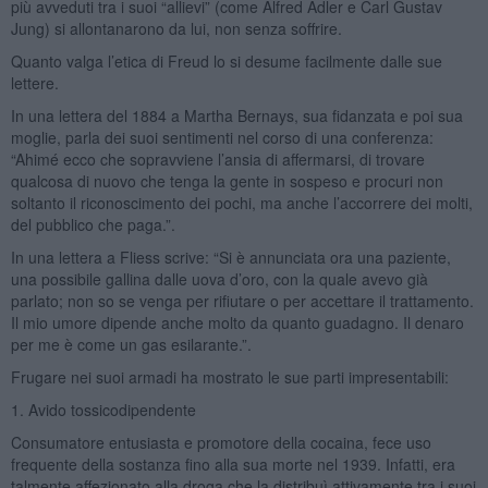
più avveduti tra i suoi “allievi” (come Alfred Adler e Carl Gustav
Jung) si allontanarono da lui, non senza soffrire.
Quanto valga l’etica di Freud lo si desume facilmente dalle sue
lettere.
In una lettera del 1884 a Martha Bernays, sua fidanzata e poi sua
moglie, parla dei suoi sentimenti nel corso di una conferenza:
“Ahimé ecco che sopravviene l’ansia di affermarsi, di trovare
qualcosa di nuovo che tenga la gente in sospeso e procuri non
soltanto il riconoscimento dei pochi, ma anche l’accorrere dei molti,
del pubblico che paga.”.
In una lettera a Fliess scrive: “Si è annunciata ora una paziente,
una possibile gallina dalle uova d’oro, con la quale avevo già
parlato; non so se venga per rifiutare o per accettare il trattamento.
Il mio umore dipende anche molto da quanto guadagno. Il denaro
per me è come un gas esilarante.”.
Frugare nei suoi armadi ha mostrato le sue parti impresentabili:
1. Avido tossicodipendente
Consumatore entusiasta e promotore della cocaina, fece uso
frequente della sostanza fino alla sua morte nel 1939. Infatti, era
talmente affezionato alla droga che la distribuì attivamente tra i suoi