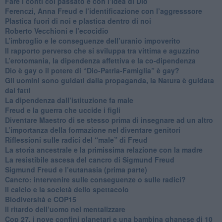
​Fare i conti col passato e con l’idea di Dio
​Ferenczi, Anna Freud e l’identificazione con l’aggresssore
Plastica fuori di noi e plastica dentro di noi
​Roberto Vecchioni e l’ecocidio
​L’imbroglio e le conseguenze dell’uranio impoverito
​Il rapporto perverso che si sviluppa tra vittima e aguzzino
L’erotomania, la dipendenza affettiva e la co-dipendenza
​Dio è gay o il potere di “Dio-Patria-Famiglia” è gay?
​Gli uomini sono guidati dalla propaganda, la Natura è guidata
dai fatti
La dipendenza dall’istituzione fa male
​Freud e la guerra che uccide i figli
​Diventare Maestro di se stesso prima di insegnare ad un altro
L’importanza della formazione nel diventare genitori
Riflessioni sulle radici del “male” di Freud
​La storia ancestrale e la primissima relazione con la madre
​La resistibile ascesa del cancro di Sigmund Freud
Sigmund Freud e l’eutanasia (prima parte)
Cancro: intervenire sulle conseguenze o sulle radici?
​Il calcio e la società dello spettacolo
Biodiversità e COP15
​Il ritardo dell’uomo nel mentalizzare
​Cop 27, i nove confini planetari e una bambina ghanese di 10