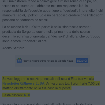
se il mainstream tende a coinvolgere tutti nel senso di colpa, noi,
“cittadini-consumatori”, abbiamo minime responsabilità; la
responsabilità dell’ecocidio appartiene ai “decisori”: imprenditori, chi
manovra i soldi, i politici. Ed è un paradosso credere che i “decisori”
possano condannare se stessi!
La soluzione è da un’altra parte: è nella “decrescita serena”,
predicata da Serge Latouche nella prima metà dello scorso
decennio ed irrisa o ignorata dai “decisori” di allora, che purtroppo
sono ancora i “decisori” di ora.
Adolfo Santoro
Se vuoi leggere le notizie principali dell'isola d'Elba iscriviti alla
Newsletter QUInews ELBA.
Arriva gratis tutti i giorni alle 7:00 del
mattino direttamente nella tua casella di posta.
Basta cliccare
QUI
Se vuoi leggere le notizie principali della Toscana iscriviti alla