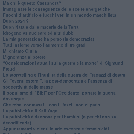
Ma chi è questo Cassandra?
Immaginare le conseguenze delle scelte energetiche
​Fuochi d’artificio e fuochi veri in un mondo maschilista
Buon 2024 ?
​Buon Natale dalle macerie della Terra
​Idrogeno vs nucleare ed altri dubbi
​La mia generazione ha perso (la democrazia)
​Tutti insieme verso l’aumento di tre gradi
Mi chiamo Giulia
L’ignoranza al potere
​“Considerazioni attuali sulla guerra e la morte" di Sigmund
Freud
​Lo storytelling e l’inutilità della guerra dei “ragazzi di destra”
​Gli “eventi esterni”, la post-democrazia e l’assenza di
soggettività delle masse
​Il populismo di “Bibi” per l’Occidente: portare la guerra
dovunque
​Che roba, contessa!... con i “fasci” non ci parlo
La pubblicità e il Kali Yuga
​La pubblicità è dannosa per i bambini (e per chi non sa
decodificarla)
​Appuntamenti violenti in adolescenza e femminicidi