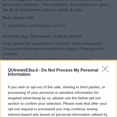
Newsletter QUInews - ToscanaMedia.
Arriva gratis tutti i giorni
alle 20:00 direttamente nella tua casella di posta.
Basta cliccare
QUI
Ti potrebbe interessare anche:
Articoli dal Blog “Disincantato” di Adolfo Santoro
​Linee guida per organizzare il civismo della complessità
​Il ripristino della natura secondo la legge e l’impegno dei
Cittadini
Il nesso tra cambiamenti climatici e salute umana
Tutti morimmo a stento (3)
Tutti morimmo a stento (2)
QUInewsElba.it -
Do Not Process My Personal
Information
​Tutti morimmo a stento (1)
IL CORRIDOIO BLU il resoconto del convegno
Un manuale essenziale per seguire il CORRIDOIO BLU
If you wish to opt-out of the sale, sharing to third parties, or
Il corridoio blu
processing of your personal or sensitive information for
​Il cronoprogramma ottimale verso il full electric sui traghetti
targeted advertising by us, please use the below opt-out
​I costi dell’adeguamento al cold ironing
section to confirm your selection. Please note that after your
Alcune domande da esordiente agli esperti che decidono le
opt-out request is processed you may continue seeing
sorti dell’Elba
interest-based ads based on personal information utilized by
Verso il full electric a gestione pubblica dei traghetti​