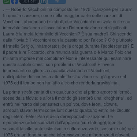
. —
Roberto Vecchioni ha composto nel 1975 “Canzone per Laura”.
In questa canzone, come nella maggior parte delle canzoni di
Vecchioni, abbondano i simboli, che Vecchioni non svela nelle sue
interviste lasciando all’ascoltatore l’interpretazione dei significati:
Laura è la metà femminile di Vecchioni? È sua madre? Chi scende
dalla filovia è il Vecchioni con la passione per l’alcool? O è piuttosto
il fratello Sergio, innamoratosi della droga durante l’adolescenza? E
il padre è re Riccardo, che rinuncia alla guerra o è Marco Polo che
millanta imprese mai compiute? Non è interessante qui esaminare
queste scatole cinesi: son problemi di Vecchioni! È invece
interessante cogliere la capacità visionaria di Vecchioni,
anticipatrice del contesto attuale: la situazione era già grave nel
1975 ed il tempo non ha fatto altro che renderla gravissima.
La prima strofa canta di un qualcuno che al primo amore si fermò,
scese dalla filovia; e allora il mondo gli sembrò una “drogheria”, ed
entrò nel “circo del pensateci un po’ voi, dove leoni, clowns,
acrobati stavan fermi come lui”: questo qualcuno entrò nel circuito
degli eterni Peter Pan e della deresponsabilizzazione. Le
dipendenze adolescenziali dall’apparire (con tatuaggi, identità
sessuali fasulle, autolesionismi e sofferenze varie, sostanze etc) nel
1975 era un fenomeno che interessava una minoranza di giovani,