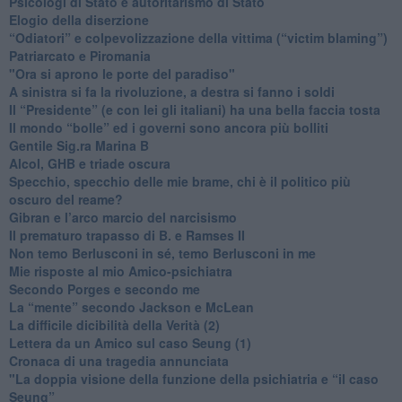
​Psicologi di Stato e autoritarismo di Stato
Elogio della diserzione
“Odiatori” e colpevolizzazione della vittima (“victim blaming”)
​Patriarcato e Piromania
"Ora si aprono le porte del paradiso"
​A sinistra si fa la rivoluzione, a destra si fanno i soldi
​Il “Presidente” (e con lei gli italiani) ha una bella faccia tosta
​Il mondo “bolle” ed i governi sono ancora più bolliti
​Gentile Sig.ra Marina B
​Alcol, GHB e triade oscura
​Specchio, specchio delle mie brame, chi è il politico più
oscuro del reame?
​Gibran e l’arco marcio del narcisismo
​Il prematuro trapasso di B. e Ramses II
​Non temo Berlusconi in sé, temo Berlusconi in me
​Mie risposte al mio Amico-psichiatra
​Secondo Porges e secondo me
​La “mente” secondo Jackson e McLean
La difficile dicibilità della Verità (2)
​Lettera da un Amico sul caso Seung (1)
​Cronaca di una tragedia annunciata
"​La doppia visione della funzione della psichiatria e “il caso
Seung”