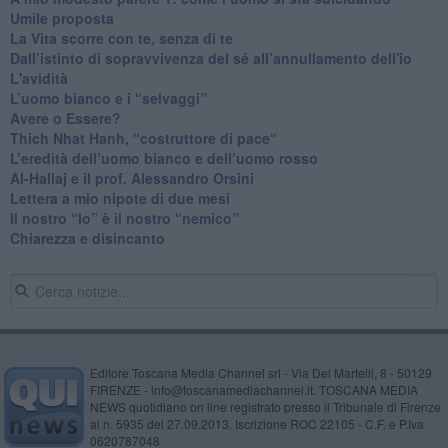
​Umile proposta
​La Vita scorre con te, senza di te
​Dall’istinto di sopravvivenza del sé all’annullamento dell'io
L'avidità
​L’uomo bianco e i “selvaggi”
​Avere o Essere?
​Thich Nhat Hanh, “costruttore di pace“
​L’eredità dell’uomo bianco e dell’uomo rosso
Al-Hallaj e il prof. Alessandro Orsini
​Lettera a mio nipote di due mesi
​Il nostro “Io” è il nostro “nemico”
​Chiarezza e disincanto
Editore Toscana Media Channel srl - Via Dei Martelli, 8 - 50129
FIRENZE - info@toscanamediachannel.it. TOSCANA MEDIA
NEWS quotidiano on line registrato presso il Tribunale di Firenze
al n. 5935 del 27.09.2013. Iscrizione ROC 22105 - C.F. e P.Iva
0620787048