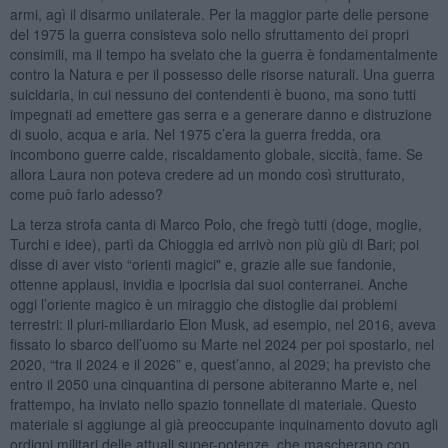
armi, agì il disarmo unilaterale. Per la maggior parte delle persone
del 1975 la guerra consisteva solo nello sfruttamento dei propri
consimili, ma il tempo ha svelato che la guerra è fondamentalmente
contro la Natura e per il possesso delle risorse naturali. Una guerra
suicidaria, in cui nessuno dei contendenti è buono, ma sono tutti
impegnati ad emettere gas serra e a generare danno e distruzione
di suolo, acqua e aria. Nel 1975 c’era la guerra fredda, ora
incombono guerre calde, riscaldamento globale, siccità, fame. Se
allora Laura non poteva credere ad un mondo così strutturato,
come può farlo adesso?
La terza strofa canta di Marco Polo, che fregò tutti (doge, moglie,
Turchi e idee), partì da Chioggia ed arrivò non più giù di Bari; poi
disse di aver visto “orienti magici" e, grazie alle sue fandonie,
ottenne applausi, invidia e ipocrisia dai suoi conterranei. Anche
oggi l’oriente magico è un miraggio che distoglie dai problemi
terrestri: il pluri-miliardario Elon Musk, ad esempio, nel 2016, aveva
fissato lo sbarco dell’uomo su Marte nel 2024 per poi spostarlo, nel
2020, “tra il 2024 e il 2026” e, quest’anno, al 2029; ha previsto che
entro il 2050 una cinquantina di persone abiteranno Marte e, nel
frattempo, ha inviato nello spazio tonnellate di materiale. Questo
materiale si aggiunge al già preoccupante inquinamento dovuto agli
ordigni militari delle attuali super-potenze, che mascherano con