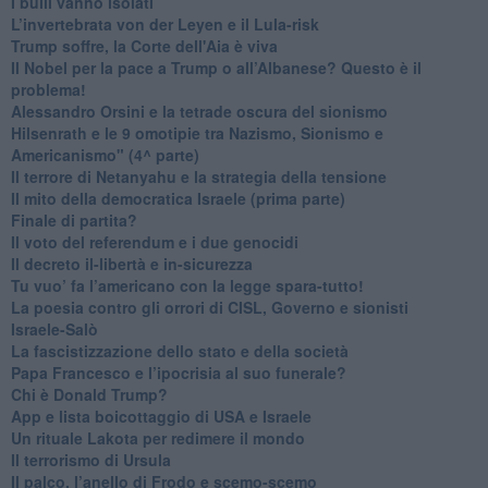
​I bulli vanno isolati
L’invertebrata von der Leyen e il Lula-risk
Trump soffre, la Corte dell'Aia è viva
​Il Nobel per la pace a Trump o all’Albanese? Questo è il
problema!
​Alessandro Orsini e la tetrade oscura del sionismo
​Hilsenrath e le 9 omotipie tra Nazismo, Sionismo e
Americanismo" (4^ parte)
​Il terrore di Netanyahu e la strategia della tensione
Il mito della democratica Israele (prima parte)
​Finale di partita?
​Il voto del referendum e i due genocidi
Il decreto il-libertà e in-sicurezza
Tu vuo’ fa l’americano con la legge spara-tutto!
La poesia contro gli orrori di CISL, Governo e sionisti
Israele-Salò
​La fascistizzazione dello stato e della società
Papa Francesco e l’ipocrisia al suo funerale?
​Chi è Donald Trump?
App e lista boicottaggio di USA e Israele
​Un rituale Lakota per redimere il mondo
Il terrorismo di Ursula
​Il palco, l’anello di Frodo e scemo-scemo