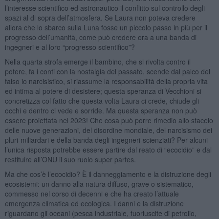
l’interesse scientifico ed astronautico il conflitto sul controllo degli
spazi al di sopra dell’atmosfera. Se Laura non poteva credere
allora che lo sbarco sulla Luna fosse un piccolo passo in più per il
progresso dell’umanità, come può credere ora a una banda di
ingegneri e al loro “progresso scientifico”?
Nella quarta strofa emerge il bambino, che si rivolta contro il
potere, fa i conti con la nostalgia del passato, scende dal palco del
falso io narcisistico, si riassume la responsabilità della propria vita
ed intima al potere di desistere; questa speranza di Vecchioni si
concretizza col fatto che questa volta Laura ci crede, chiude gli
occhi e dentro ci vede e sorride. Ma questa speranza non può
essere proiettata nel 2023! Che cosa può porre rimedio allo sfacelo
delle nuove generazioni, del disordine mondiale, del narcisismo dei
pluri-miliardari e della banda degli ingegneri-scienziati? Per alcuni
l’unica risposta potrebbe essere partire dal reato di “ecocidio” e dal
restituire all’ONU il suo ruolo super partes.
Ma che cos’è l’ecocidio? È il danneggiamento e la distruzione degli
ecosistemi: un danno alla natura diffuso, grave o sistematico,
commesso nel corso di decenni e che ha creato l’attuale
emergenza climatica ed ecologica. I danni e la distruzione
riguardano gli oceani (pesca industriale, fuoriuscite di petrolio,