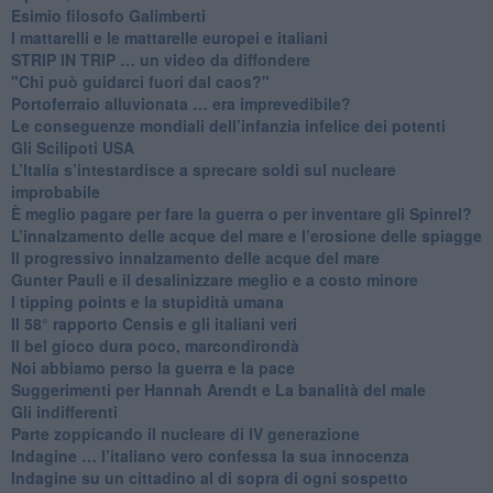
Esimio filosofo Galimberti
​I mattarelli e le mattarelle europei e italiani
​STRIP IN TRIP … un video da diffondere
"Chi può guidarci fuori dal caos?"
​Portoferraio alluvionata … era imprevedibile?
Le conseguenze mondiali dell’infanzia infelice dei potenti
​Gli Scilipoti USA
L’Italia s’intestardisce a sprecare soldi sul nucleare
improbabile
È meglio pagare per fare la guerra o per inventare gli Spinrel?
​L’innalzamento delle acque del mare e l’erosione delle spiagge
​Il progressivo innalzamento delle acque del mare
​Gunter Pauli e il desalinizzare meglio e a costo minore
I tipping points e la stupidità umana
​Il 58° rapporto Censis e gli italiani veri
​Il bel gioco dura poco, marcondirondà
Noi abbiamo perso la guerra e la pace
Suggerimenti per Hannah Arendt e La banalità del male
​Gli indifferenti
Parte zoppicando il nucleare di IV generazione
​Indagine … l’italiano vero confessa la sua innocenza
Indagine su un cittadino al di sopra di ogni sospetto