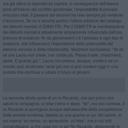
ma già allora la dipendenza copriva, in conseguenza dell’essere
presi all’interno del conflitto genitoriale, l’impossibilità di provare
emozioni vitali. Il passare dei decenni ha reso sempre più evidente
il fenomeno. Se ne è accorta perfino l’ultima edizione del catalogo
dei disturbi mentali (il DSMV-TR). Per il DSMV-TR la manifestazione
dei disturbi mentali è attualmente ampiamente influenzata dall’uso
precoce di sostanze: fin da giovanissimi c’è l’accesso a ogni tipo di
sostanze, che influenzano l’espressione delle potenzialità del
sistema nervoso e della relazionalità. Vecchioni concludeva: “Va da
sé che Laura non crede, non crede più. Passa il sale, chiacchiera,
siede. E guarda giù.”. Laura non poteva, dunque, credere ad un
mondo così strutturato; tanto più non si può credere oggi in una
società che continua a rubare il futuro ai giovani.
La seconda strofa canta di un re Riccardo, che per primo che
salutò la compagnia, si tolse l'elmo e disse: "tié", ma con cortesia. Il
re Riccardo si accorgeva dunque dell’assurdità della competizione
della società condivisa, basata su una guerra un po’ del cavolo, in
cui manca “un senso, un apriscatole, un’idea”, ma in cui tutti
comandavano, a che cosa non si sa! Re Riccardo, deponendo le