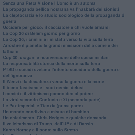
Senza una Retta Visione l’Uomo è un automa
​La propaganda bellica nostrana vs l’hasbarà dei sionisti
​La cleptocrazia e lo studio sociologico della propaganda di
guerra
​Uccidere per gioco: il cacciatore e chi vuole armarsi
​La Cop 30 di Belem giorno per giorno
La Cop 30, i crimini e i misfatti verso la vita sulla terra
Arrostire il pianeta: le grandi emissioni della carne e dei
latticini
​Cop 30, uragani e riconversione delle spese militari
La responsabilità storica della morte sulla terra
PTSD e suicidi svelano l’intento suicidario della guerra e
dell’ignoranza
Il Wenzi e la decadenza verso la guerra e la morte
​Il tecno-fascismo e i suoi nemici delusi
​I comici e il vittimismo paranoideo al potere
​La virtù secondo Confucio e Xi (seconda parte)
Le Pax imperiali e Tianxia (prima parte)
Un mondo condiviso a misura di bambino
​Un chiarimento, Chris Hedges e qualche domanda
Il velleitarismo di Trump, dell’UE e di Darwin
​Karen Horney e il ponte sullo Stretto