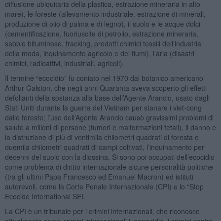
diffusione ubiquitaria della plastica, estrazione mineraria in alto
mare), le foreste (allevamento industriale, estrazione di minerali,
produzione di olio di palma e di legno), il suolo e le acque dolci
(cementificazione, fuoriuscite di petrolio, estrazione mineraria,
sabbie bituminose, fracking, prodotti chimici tessili dell’industria
della moda, inquinamento agricolo e dei fiumi), l’aria (disastri
chimici, radioattivi, industriali, agricoli).
Il termine “ecocidio” fu coniato nel 1970 dal botanico americano
Arthur Galston, che negli anni Quaranta aveva scoperto gli effetti
defolianti della sostanza alla base dell’Agente Arancio, usato dagli
Stati Uniti durante la guerra del Vietnam per stanare i viet-cong
dalle foreste; l’uso dell’Agente Arancio causò gravissimi problemi di
salute a milioni di persone (tumori e malformazioni fetali), il danno e
la distruzione di più di ventimila chilometri quadrati di foresta e
duemila chilometri quadrati di campi coltivati, l’inquinamento per
decenni del suolo con la diossina. Si sono poi occupati dell’ecocidio
come problema di diritto internazionale alcune personalità politiche
(tra gli ultimi Papa Francesco ed Emanuel Macron) ed istituti
autorevoli, come la Corte Penale Internazionale (CPI) e lo “Stop
Ecocide International SEI.
La CPI è un tribunale per i crimini internazionali, che riconosce
attualmente come crimini internazionali il genocidio, i crimini contro