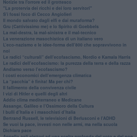
Notizie tra l'orrore ed il grottesco
"La protervia dei ricchi e dei loro servitori"
S’i fossi foco di Cecco Angiolieri
​Il mondo salvato dagli elfi e dai mutaforma?
Gru (Cattivissimo me) e lo Spirito di Goebbels
​La mal-destra, la mal-sinistra e il mal-tecnico
​La venerazione masochistica di un italiano vero
​L’eco-nazismo e le idee-forma dell’800 che sopravvivono in
noi
​Le radici “culturali” dell’ecofascismo, Nordio e Kamala Harris
Le radici dell’ecofascismo: la purezza della terra e della razza
Andiamo verso l’ecofascismo?
I costi economici dell’emergenza climatica
​La “pacchia” è finita! Ma per chi?
​Il fallimento della convivenza civile
​I vizi di Hitler e quelli degli altri
Addio clima mediterraneo e Medicane
​Assange, Galileo e l’Ossimoro della Cultura
​I bulli d’Italia e i masochisti d’Italia
​Bertrand Russell, le televisioni di Berlusconi e l’ADHD
​Se vuoi la pace, investi non nelle armi, ma nella scuola
​Dichiara pace
​Appello agli elettori ad una scelta profonda del voto e del non