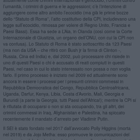
l’umanità, i crimini di guerra e le aggressioni; c’è l’intenzione di
aggiungere come altro ambito l’ecocidio (ma già le prime bozze
dello “Statuto di Roma”, l’atto costitutivo della CPI, includevano una
legge sull’ecocidio, rimossa per volere di Regno Unito, Francia e
Paesi Bassi). Essa ha sede a L’Aia, in Olanda (così come la Corte
Internazionale di Giustizia, un organo dell’ONU, con cui la CPI non
va confusa). Lo Statuto di Roma è stato sottoscritto da 123 Paesi
(ma non da USA – che ritirò con Bush jr la firma di Clinton -,
Russia, Cina ed India) e, dal 2002, può processare chi risiede in
uno di questi Paesi o chi è accusato di reati compiuti in questi
Paesi, nel caso in cui lo stato interessato non possa o non voglia
farlo. Il primo processo è iniziato nel 2009 ed attualmente sono
ancora in essere i processi per i presunti crimini commessi in
Repubblica Democratica del Congo, Repubblica Centroafricana,
Uganda, Darfur, Kenya, Libia, Costa d’Avorio, Mali, Georgia e
Burundi (a parte la Georgia, tutti Paesi dell’Africa!); mentre la CPI si
è rifiutata di occuparsi o non si sta occupando, tra gli altri, dei
crimini commessi in Iraq, Afghanistan e Palestina, ha spiccato
recentemente il mandato d’arresto per Vladimir Putin.
Il SEI è stato fondato nel 2017 dall’avvocato Polly Higgins (morta
nel 2019) e da Jojo Metha: esso promuove le comunicazioni del