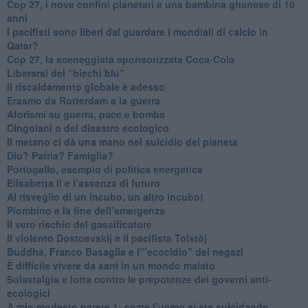
​Cop 27, i nove confini planetari e una bambina ghanese di 10
anni
​I pacifisti sono liberi dal guardare i mondiali di calcio in
Qatar?
​Cop 27, la sceneggiata sponsorizzata Coca-Cola
​Liberarsi dei “biechi blu”
Il riscaldamento globale è adesso
​Erasmo da Rotterdam e la guerra
​Aforismi su guerra, pace e bomba
Cingolani o del disastro ecologico
​Il metano ci dà una mano nel suicidio del pianeta
​Dio? Patria? Famiglia?
Portogallo, esempio di politica energetica
​Elisabetta II e l’assenza di futuro
Al risveglio di un incubo, un altro incubo!
​Piombino e la fine dell’emergenza
​Il vero rischio del gassificatore
​Il violento Dostoevskij e il pacifista Tolstòj
​Buddha, Franco Basaglia e l’”ecocidio” dei negazi
​È difficile vivere da sani in un mondo malato
Solastalgia e lotta contro le prepotenze dei governi anti-
ecologici
​A mio modesto parere 1: come l’uomo si sta suicidando