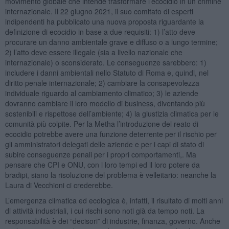
movimento globale che intende trasformare l’ecocidio in un crimine
internazionale. Il 22 giugno 2021, il suo comitato di esperti
indipendenti ha pubblicato una nuova proposta riguardante la
definizione di ecocidio in base a due requisiti: 1) l’atto deve
procurare un danno ambientale grave e diffuso o a lungo termine;
2) l’atto deve essere illegale (sia a livello nazionale che
internazionale) o sconsiderato. Le conseguenze sarebbero: 1)
includere i danni ambientali nello Statuto di Roma e, quindi, nel
diritto penale internazionale; 2) cambiare la consapevolezza
individuale riguardo al cambiamento climatico; 3) le aziende
dovranno cambiare il loro modello di business, diventando più
sostenibili e rispettose dell’ambiente; 4) la giustizia climatica per le
comunità più colpite. Per la Metha l’introduzione del reato di
ecocidio potrebbe avere una funzione deterrente per il rischio per
gli amministratori delegati delle aziende e per i capi di stato di
subire conseguenze penali per i propri comportamenti,. Ma
pensare che CPI e ONU, con i loro tempi ed il loro potere da
bradipi, siano la risoluzione del problema è velleitario: neanche la
Laura di Vecchioni ci crederebbe.
L’emergenza climatica ed ecologica è, infatti, il risultato di molti anni
di attività industriali, i cui rischi sono noti già da tempo noti. La
responsabilità è dei “decisori” di industrie, finanza, governo. Anche