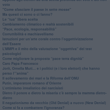
voto
"Come sfasciare il paese in sette mosse"
​Ma questi ci sono o ci fanno?
​Le “tua” libera scelta
Cambiamento climatico e realtà sostenibili
“Pace, ecologia, responsabilità”
​Corruttibilità e machiavellismo
Istruzioni per un’arte corale contro l’oggettivizzazione
dell’Essere
​L’MMPI e il mito della valutazione “oggettiva” dei test
psicologici
Come migliorare la proposta “pace terra dignità”
Caro Papa Francesco
​Jorit, Ornella Muti… e i politici (e i loro elettori) che hanno
perso l’”anima”
​Il sollevamento dei mari e la Riforma dell’ONU
Putin, imperatore romano d’Oriente
​L’ottimismo irrealistico dei narcisisti
​Dietro il potere e dietro la miseria c’è sempre la mamma dietro-
dietro
Il negazionismo da vecchio (Old Denial) a nuovo (New Denial)
Come si fa a combattere l'ignoranza?