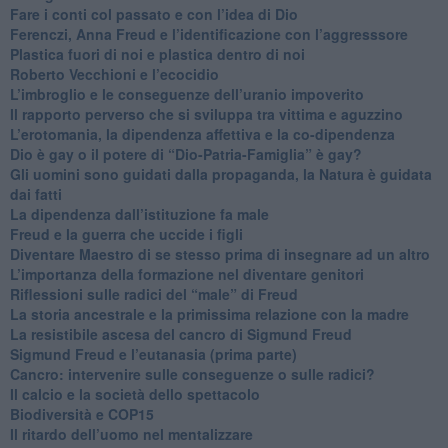
​Fare i conti col passato e con l’idea di Dio
​Ferenczi, Anna Freud e l’identificazione con l’aggresssore
Plastica fuori di noi e plastica dentro di noi
​Roberto Vecchioni e l’ecocidio
​L’imbroglio e le conseguenze dell’uranio impoverito
​Il rapporto perverso che si sviluppa tra vittima e aguzzino
L’erotomania, la dipendenza affettiva e la co-dipendenza
​Dio è gay o il potere di “Dio-Patria-Famiglia” è gay?
​Gli uomini sono guidati dalla propaganda, la Natura è guidata
dai fatti
La dipendenza dall’istituzione fa male
​Freud e la guerra che uccide i figli
​Diventare Maestro di se stesso prima di insegnare ad un altro
L’importanza della formazione nel diventare genitori
Riflessioni sulle radici del “male” di Freud
​La storia ancestrale e la primissima relazione con la madre
​La resistibile ascesa del cancro di Sigmund Freud
Sigmund Freud e l’eutanasia (prima parte)
Cancro: intervenire sulle conseguenze o sulle radici?
​Il calcio e la società dello spettacolo
Biodiversità e COP15
​Il ritardo dell’uomo nel mentalizzare