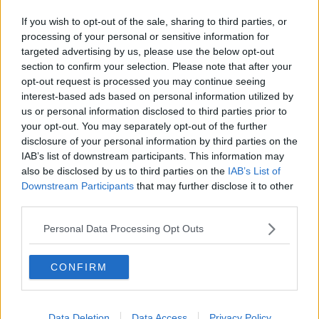
Comuni montani, "taglio inaccettabile"
If you wish to opt-out of the sale, sharing to third parties, or
Bando traghetti, "pasticcio e ritardo dei sindaci"
processing of your personal or sensitive information for
targeted advertising by us, please use the below opt-out
section to confirm your selection. Please note that after your
"Rimettere i bisogni al centro della politica"
opt-out request is processed you may continue seeing
interest-based ads based on personal information utilized by
Prosegue la polemica fra Pd e Nocentini
us or personal information disclosed to third parties prior to
your opt-out. You may separately opt-out of the further
Vietato accendere fuochi se c'è vento
disclosure of your personal information by third parties on the
IAB’s list of downstream participants. This information may
Arcenni verso la presidenza del Parco
also be disclosed by us to third parties on the
IAB’s List of
Downstream Participants
that may further disclose it to other
Emergenza ungulati e il commissario mai
third parties.
nominato
Emergenza ungulati, "serve un commissario"
Personal Data Processing Opt Outs
Zls Toscana prima in Italia per investimenti
CONFIRM
Direttivo del Parco, i nomi proposti dai sindaci
Data Deletion
Data Access
Privacy Policy
Alluvione, due nuovi contributi dalla Regione