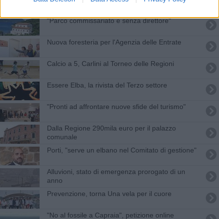
"Parco commissariato e senza direttore"
Nuova foresteria per l'Agenzia delle Entrate
Calcio a 5, Carlini al Torneo delle Regioni
Essere Elba, la rivista del Terzo settore
"Pronti ad affrontare nuove sfide del turismo"
Dalla Regione 290mila euro per il palazzo
comunale
Porti, "serve un elbano nel Comitato di gestione"
Alluvioni, stato di emergenza prorogato di un
anno
Prevenzione, torna Una vela per il cuore
"No al fossile a Capraia", petizione online