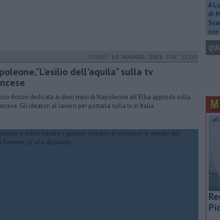
A L
di 
Scar
con 
QUI
LUNEDÌ
10 MAGGIO 2021
ORE 12:00
oleone,"L'esilio dell'aquila" sulla tv
ancese
ocu-fiction dedicata ai dieci mesi di Napoleone all'Elba approda sulla
ancese. Gli ideatori al lavoro per portarla sulla tv in Italia
Re
Pi