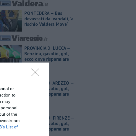
PONTEDERA — Bus
devastati dai vandali, "a
rischio Valdera Move"
PROVINCIA DI LUCCA — ​
Benzina, gasolio, gpl,
ecco dove risparmiare
PROVINCIA DI AREZZO — ​
Benzina, gasolio, gpl,
sonal or
ecco dove risparmiare
ection to
ou may
 personal
out of the
PROVINCIA DI FIRENZE — ​
 downstream
Benzina, gasolio, gpl,
B’s List of
ecco dove risparmiare