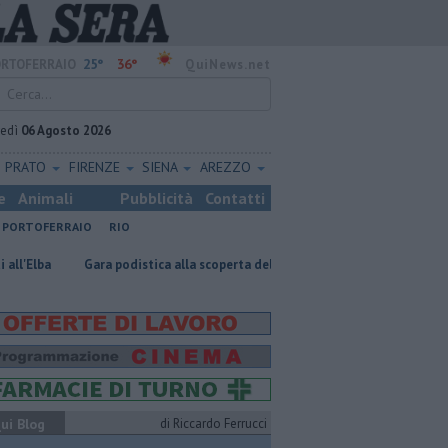
25°
36°
RTOFERRAIO
QuiNews.net
vedì
06 Agosto 2026
PRATO
FIRENZE
SIENA
AREZZO
e
Animali
Pubblicità
Contatti
PORTOFERRAIO
RIO
Gara podistica alla scoperta delle isole toscane
Rara tartaruga marina 
ui Blog
di Riccardo Ferrucci