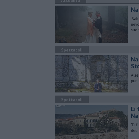
Attualità
​N
Saba
riev
suo 
Spettacoli
Na
St
Ales
punt
Spettacoli
Ei 
Na
"Ei 
dedi