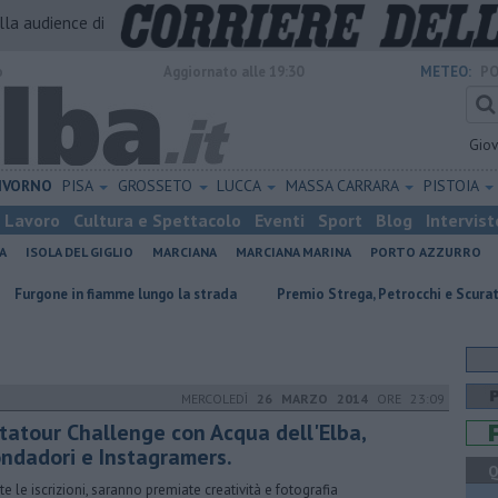
alla audience di
o
Aggiornato alle 19:30
METEO:
PO
Gio
IVORNO
PISA
GROSSETO
LUCCA
MASSA CARRARA
PISTOIA
Lavoro
Cultura e Spettacolo
Eventi
Sport
Blog
Intervist
A
ISOLA DEL GIGLIO
MARCIANA
MARCIANA MARINA
PORTO AZZURRO
iamme lungo la strada
Premio Strega, Petrocchi e Scurati all'Elba
MERCOLEDÌ
26 MARZO 2014
ORE 23:09
statour Challenge con Acqua dell'Elba,
ndadori e Instagramers.
Q
te le iscrizioni, saranno premiate creatività e fotografia