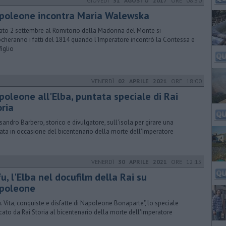
GIOVEDÌ
31 AGOSTO 2017
ORE 08:50
apoleone incontra Maria Walewska
to 2 settembre al Romitorio della Madonna del Monte si
ocheranno i fatti del 1814 quando l'Imperatore incontrò la Contessa e
figlio
VENERDÌ
02 APRILE 2021
ORE 18:00
poleone all'Elba, puntata speciale di Rai
oria
sandro Barbero, storico e divulgatore, sull'isola per girare una
ata in occasione del bicentenario della morte dell'Imperatore
VENERDÌ
30 APRILE 2021
ORE 12:15
fu, l'Elba nel docufilm della Rai su
poleone
fu. Vita, conquiste e disfatte di Napoleone Bonaparte", lo speciale
cato da Rai Storia al bicentenario della morte dell'Imperatore