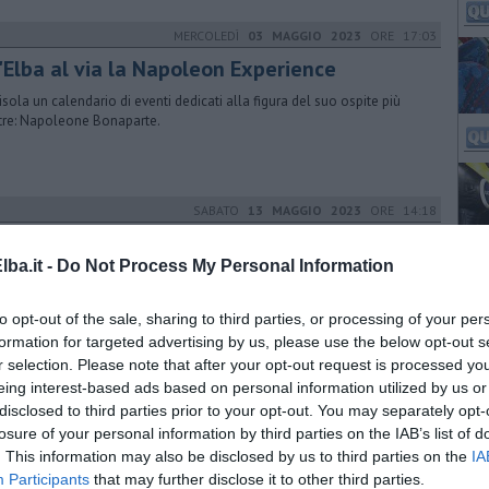
MERCOLEDÌ
03 MAGGIO 2023
ORE 17:03
l'Elba al via la Napoleon Experience
'isola un calendario di eventi dedicati alla figura del suo ospite più
stre: Napoleone Bonaparte.
SABATO
13 MAGGIO 2023
ORE 14:18
donna del Monte, passeggiata con
poleone
ba.it -
Do Not Process My Personal Information
iziativa, parte della "Napoleon Experience", ha avuto grande successo e
to opt-out of the sale, sharing to third parties, or processing of your per
 replicata altre tre volte fra Settembre ed Ottobre
formation for targeted advertising by us, please use the below opt-out s
r selection. Please note that after your opt-out request is processed y
LUNEDÌ
08 SETTEMBRE 2014
ORE 14:16
eing interest-based ads based on personal information utilized by us or
disclosed to third parties prior to your opt-out. You may separately opt-
emila presenze per il Festival musicale
losure of your personal information by third parties on the IAB’s list of
Europa
. This information may also be disclosed by us to third parties on the
IA
la prossima edizione si prospetta una collaborazione con la
Participants
that may further disclose it to other third parties.