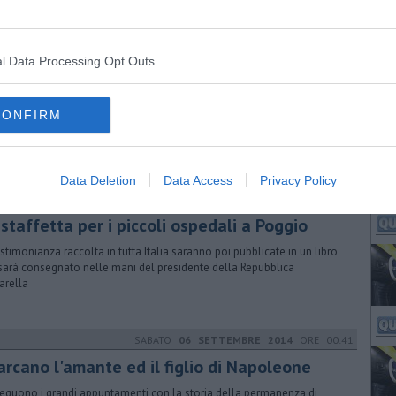
azione Isola d’Elba, nata per sostenere iniziative nel campo della
ura.
GIOVEDÌ
17 LUGLIO 2014
ORE 14:29
l Data Processing Opt Outs
la Fortezza Pisana Massimo Nava con
finito Amore"
CONFIRM
rdì la presentazione del libro
Data Deletion
Data Access
Privacy Policy
DOMENICA
26 MAGGIO 2019
ORE 18:59
staffetta per i piccoli ospedali a Poggio
estimonianza raccolta in tutta Italia saranno poi pubblicate in un libro
sarà consegnato nelle mani del presidente della Repubblica
arella
SABATO
06 SETTEMBRE 2014
ORE 00:41
arcano l'amante ed il figlio di Napoleone
eguono i grandi appuntamenti con la storia della permanenza di