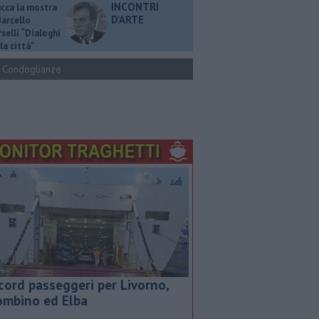
INCONTRI
ucca la mostra
D'ARTE
Marcello
selli “Dialoghi
la città"
Condoglianze
cord passeggeri per Livorno,
ombino ed Elba