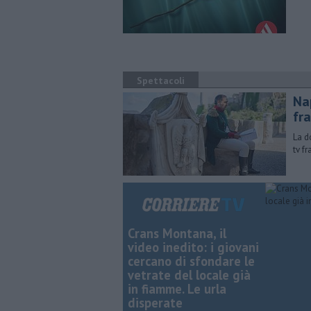
Spettacoli
Nap
fr
La d
tv fr
Crans Montana, il
video inedito: i giovani
cercano di sfondare le
vetrate del locale già
in fiamme. Le urla
disperate