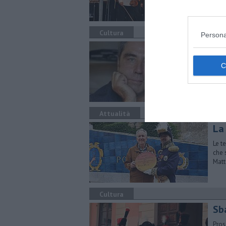
Fond
cult
Cultura
Persona
Al
"In
Vene
Attualità
La 
Le t
che 
Matt
Cultura
Sb
Pros