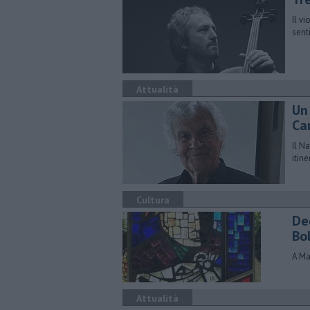
Il v
sent
Attualità
Un
Ca
Il N
itin
Cultura
De
Bo
A Ma
Attualità