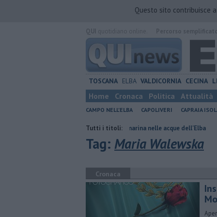
Questo sito contribuisce 
QUI
quotidiano online.
Percorso semplificat
TOSCANA
ELBA
VALDICORNIA
CECINA
L
Home
Cronaca
Politica
Attualità
CAMPO NELL'ELBA
CAPOLIVERI
CAPRAIA ISOL
e toscane
Rara tartaruga marina nelle acque dell'Elba
Tutti i titoli:
Furgone in f
Tag:
Maria Walewska
Cronaca
In
Mo
Aper