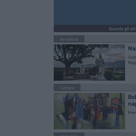
Attualità
Na
L'Iso
Magg
Cultura
Bol
na
Even