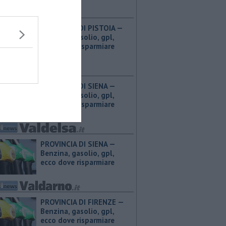
PROVINCIA DI PISTOIA — ​
Benzina, gasolio, gpl,
ecco dove risparmiare
PROVINCIA DI SIENA — ​
Benzina, gasolio, gpl,
ecco dove risparmiare
PROVINCIA DI SIENA — ​
Benzina, gasolio, gpl,
ecco dove risparmiare
PROVINCIA DI FIRENZE — ​
Benzina, gasolio, gpl,
ecco dove risparmiare