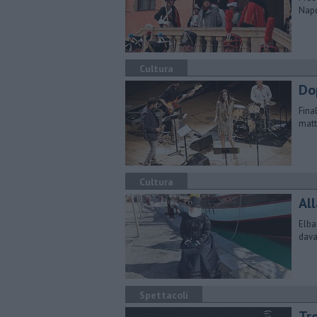
Napo
Cultura
Do
Fina
matt
Cultura
Al
​Elb
dava
Spettacoli
Tr