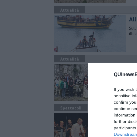
Attualità
Al
Sull
illu
Attualità
Ma
Na
QUInewsEl
L'in
If you wish 
sarà
sensitive in
confirm you
Spettacoli
continue se
information 
Du
further disc
d'
participants
Per 
Downstream 