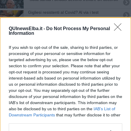
Gigliesi resistenti al Covid? Al via i test
Screening Epatite C, "aderire può salvare la vita"
QUInewsElba.it -
Do Not Process My Personal
Information
Bronchiolite, al via i vaccini per i neonati
If you wish to opt-out of the sale, sharing to third parties, or
Una Sula lungo le coste dell'Elba ovest
processing of your personal or sensitive information for
targeted advertising by us, please use the below opt-out
Riapre al pubblico la biblioteca comunale
section to confirm your selection. Please note that after your
opt-out request is processed you may continue seeing
Un convegno organizzato dal primario Cecchetti
interest-based ads based on personal information utilized by
us or personal information disclosed to third parties prior to
Influenza, via alle vaccinazioni
your opt-out. You may separately opt-out of the further
disclosure of your personal information by third parties on the
Parte la campagna di vaccinazione antinfluenzale
IAB’s list of downstream participants. This information may
also be disclosed by us to third parties on the
IAB’s List of
Downstream Participants
that may further disclose it to other
Mafie e abusivismo edilizio su costa e isole toscane. Lo
third parties.
denuncia Legambiente