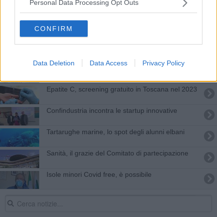
Personal Data Processing Opt Outs
Elba, ambulatorio multidisciplinare post-Covid
Plasma iperimmune, "un caso eccezionale"
CONFIRM
Covid, farmaco salvavita anche nell'Asl nord
ovest
Data Deletion
Data Access
Privacy Policy
Cancro: intervenire sulle conseguenze o sulle
radici?
Epatite C, screening gratuito in Toscana nel 2023
Confindustria incontra le startup innovative
Tartarughe marine, lo spot degli alunni elbani
Sanità, il grazie del Comitato di partecipazione
Isole minori Covid free, è possibile